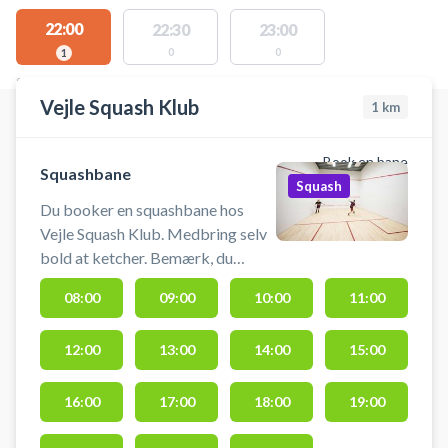
22:00
22:30
23:00
0
0
1
STEDER MED LEDIGE AKTIVITETER
Vejle Squash Klub
1
km
Book en bane
Squashbane
Squash
Du booker en squashbane hos
Vejle Squash Klub. Medbring selv
bold at ketcher. Bemærk, du
booker banen i 45 minutter Baner
08:00
09:00
10:00
11:00
må kun bruges med indendørssko,
hvor sålerne ikke laver aftryk.
12:00
13:00
14:00
15:00
16:00
17:00
18:00
19:00