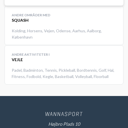
ANDRE OMRÅDER MED
SQUASH
Kolding
,
Horsens
,
Vejen
,
Odense
,
Aarhus
,
Aalborg
,
København
ANDRE AKTIVITETER I
VEJLE
Padel
,
Badminton
,
Tennis
,
Pickleball
,
Bordtennis
,
Golf
,
Hal
,
Fitness
,
Fodbold
,
Kegle
,
Basketball
,
Volleyball
,
Floorball
Højbro Plads 10