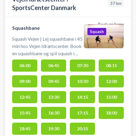
37
km
SportsCenter Danmark
Book en bane
Squashbane
Squash
Squash Vejen | Lej squashbane i 45
min hos Vejen Idrætscenter. Book
en squashbane og spil squash i
Vejen på en af banerne hos
06:00
06:45
07:30
08:15
SportsCenter Danmark. Gratis
parkering findes ved Vejen
09:00
09:45
10:30
12:00
Idrætscenter, når du booker en
squashbane. #squash-vejen
#squash-i-vejen #book-
12:45
13:30
14:15
15:00
squashbane-vejen #spil-squash-
vejen
15:45
16:30
17:15
18:00
18:45
19:30
20:15