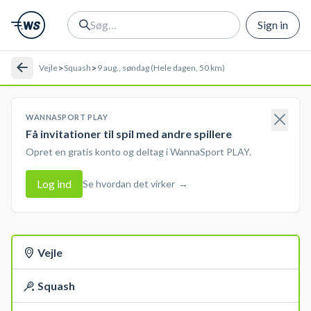
Sign in
>
>
Vejle
Squash
9 aug., søndag (Hele dagen, 50 km)
WANNASPORT PLAY
Få invitationer til spil med andre spillere
Opret en gratis konto og deltag i WannaSport PLAY.
Log ind
Se hvordan det virker
→
Vejle
Squash