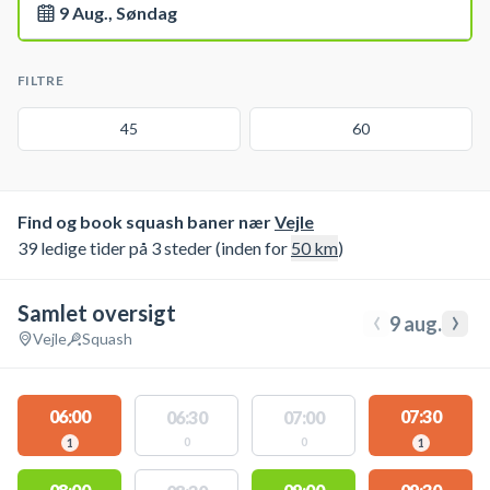
9 Aug., Søndag
FILTRE
45
60
Find og book squash baner nær
Vejle
39 ledige tider på 3 steder (inden for
50
km
)
Samlet oversigt
‹
›
9 aug.
Vejle
Squash
06:00
07:30
06:30
07:00
0
0
1
1