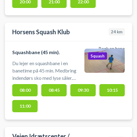
20:00
21:00
22:00
Horsens Squash Klub
24
km
Book en bane
Squashbane (45 min).
Squash
Du lejer en squashbane i en
banetime på 45 min. Medbring
indendørs sko med lyse såler.
Udstyr kan lejes på stedet.
08:00
08:45
09:30
10:15
Omklædnings fasiliteter
tilgængelige. Lyset tænder
11:00
automatisk når banetiden starter
Vejen Idrætscenter /