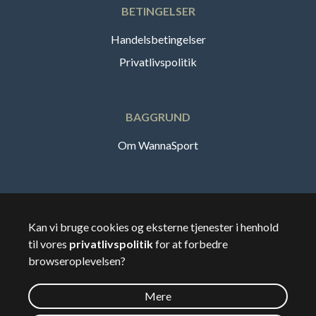
BETINGELSER
Handelsbetingelser
Privatlivspolitik
BAGGRUND
Om WannaSport
Dansk
Kan vi bruge cookies og eksterne tjenester i henhold
til vores
privatlivspolitik
for at forbedre
🇸🇪
Sverige
browseroplevelsen?
Mere
©
2026
Wannasport.dk