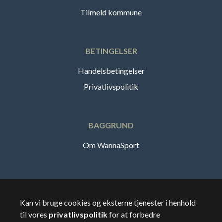
Tilmeld kommune
BETINGELSER
Handelsbetingelser
Privatlivspolitik
BAGGRUND
Om WannaSport
Dansk
Kan vi bruge cookies og eksterne tjenester i henhold
til vores
privatlivspolitik
for at forbedre
🇸🇪
Sverige