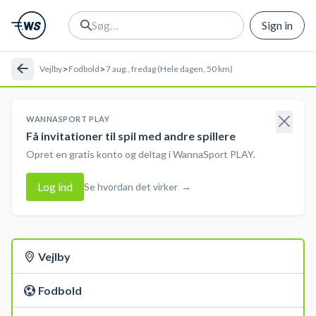
Sign in
>
>
Vejlby
Fodbold
7 aug., fredag (Hele dagen, 50 km)
WANNASPORT PLAY
Få invitationer til spil med andre spillere
Opret en gratis konto og deltag i WannaSport PLAY.
Log ind
Se hvordan det virker
→
Vejlby
Fodbold