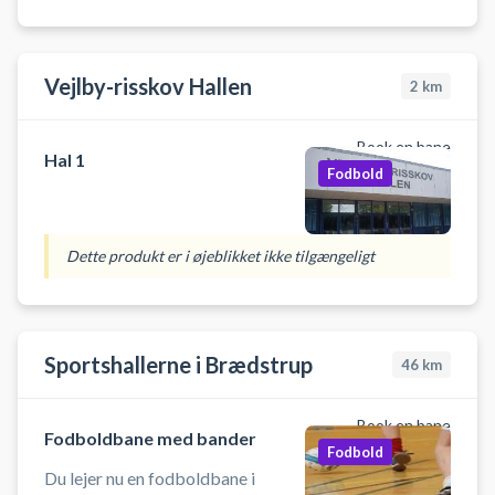
Der er gratis parkering lige ved
Arena Midt hallen i Kjellerup.
Vejlby-risskov Hallen
2
km
Book en bane
Hal 1
Fodbold
Dette produkt er i øjeblikket ikke tilgængeligt
Sportshallerne i Brædstrup
46
km
Book en bane
Fodboldbane med bander
Fodbold
Du lejer nu en fodboldbane i