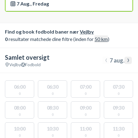
7 Aug., Fredag
Find og book fodbold baner nær
Vejlby
0
resultater matchede dine filtre (inden for
50
km
)
Samlet oversigt
‹
›
7 aug.
Vejlby
Fodbold
06:00
06:30
07:00
07:30
0
0
0
0
08:00
08:30
09:00
09:30
0
0
0
0
10:00
10:30
11:00
11:30
0
0
0
0