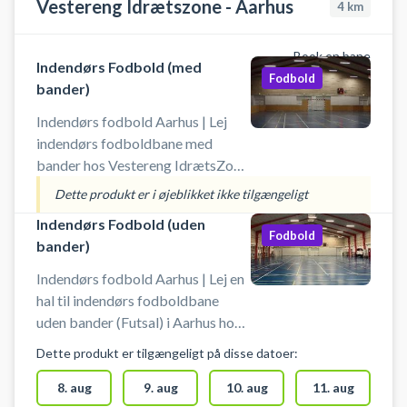
Vestereng Idrætszone - Aarhus
4
km
Book en bane
Indendørs Fodbold (med
Fodbold
bander)
Indendørs fodbold Aarhus | Lej
indendørs fodboldbane med
bander hos Vestereng IdrætsZone
i Århus. Book foldboldbanen og
Dette produkt er i øjeblikket ikke tilgængeligt
spil indendørs fodbold i Aarhus i
Indendørs Fodbold (uden
en hal med bander. Tiderne er 60
Fodbold
bander)
min. ad gangen. Medbring egen
bold. Gratis parkering ved grus
Indendørs fodbold Aarhus | Lej en
parkeringen 50 meter fra hallen, så
hal til indendørs fodboldbane
det er nemt hvis du kommer i bil
uden bander (Futsal) i Aarhus hos
for at spille indendørs fodbold i
Vestereng IdrætsZone. Lej Book
Dette produkt er tilgængeligt på disse datoer:
Aarhus.
fodboldbane og spil indendørs
fodbold i Aarhus i en hel hal hos
8. aug
9. aug
10. aug
11. aug