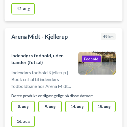
Vestereng IdrætsZone. Tiderne
for booking af indendørs fodbold
12. aug
er 60 min. ad gangen. Medbring
egen bold. Gratis parkering ved
grus parkeringen 50 meter fra
hallen, så det er nemt hvis du
Arena Midt - Kjellerup
49
km
kommer i bil for at spille
indendørs fodbold i Aarhus.
Book en bane
Indendørs fodbold, uden
Fodbold
bander (futsal)
Indendørs fodbold Kjellerup |
Book en hal til indendørs
fodboldbane hos Arena Midt
Kjellerup. Spil indendørs fodbold
Dette produkt er tilgængeligt på disse datoer:
uden bander (futsal) i Kjellerup.
Foruden indendørs fodbold byder
8. aug
9. aug
14. aug
15. aug
Arena Midt også på booking af
bl.a badminton- og
16. aug
pickleballbaner i samme lokaler.