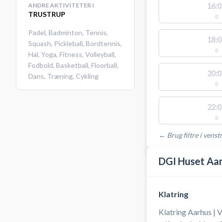
16:0
ANDRE AKTIVITETER I
TRUSTRUP
0
Padel
,
Badminton
,
Tennis
,
18:0
Squash
,
Pickleball
,
Bordtennis
,
0
Hal
,
Yoga
,
Fitness
,
Volleyball
,
Fodbold
,
Basketball
,
Floorball
,
20:0
Dans
,
Træning
,
Cykling
0
22:0
0
← Brug filtre i venstr
STEDER MED LEDIGE 
DGI Huset Aa
Klatring
Klatring Aarhus | V