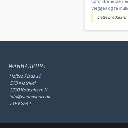
udfordre højderne?
væggen og få mulig
en plads på klatri
Dette produkt er i
Højbro Plads 10
C/O Matrikel
1200 København K
info@wannasport.dk
7199 2644