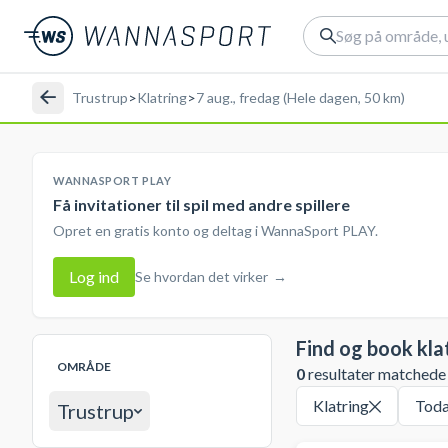
Trustrup
>
Klatring
>
7 aug., fredag (Hele dagen, 50 km)
WANNASPORT PLAY
Få invitationer til spil med andre spillere
Opret en gratis konto og deltag i WannaSport PLAY.
Log ind
Se hvordan det virker
→
Find og book kla
OMRÅDE
0
resultater matchede d
Klatring
Tod
Trustrup