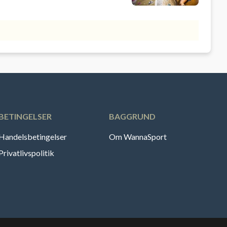
BETINGELSER
BAGGRUND
Handelsbetingelser
Om WannaSport
Privatlivspolitik