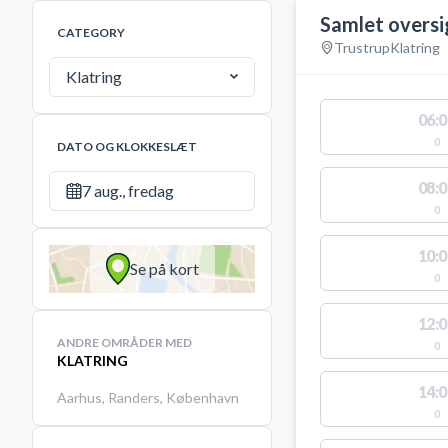
Samlet oversi
CATEGORY
Trustrup
Klatring
Klatring
06:0
0
DATO OG KLOKKESLÆT
08:0
7 aug., fredag
0
10:0
Se på kort
0
12:0
ANDRE OMRÅDER MED
0
KLATRING
14:0
Aarhus
,
Randers
,
København
0