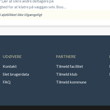
 Lær at sikre andre deltagere på
hed for at klatre på væggen selv. Book
ngsholdet i DGI Huset Aarhus.
 øjeblikket ikke tilgængeligt
UDØVERE
PARTNERE
Kontakt
Tilmeld facilitet
Slet brugerdata
Tilmeld klub
FAQ
Tilmeld kommune