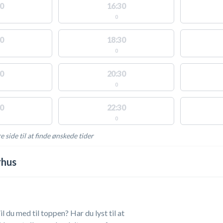
0
16:30
0
0
18:30
0
0
20:30
0
0
22:30
0
e side til at finde ønskede tider
AKTIVITETER
rhus
il du med til toppen? Har du lyst til at