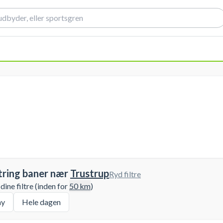
tring baner nær
Trustrup
Ryd filtre
ine filtre (inden for
50
km
)
ay
Hele dagen