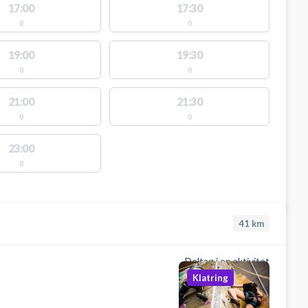
17:00
17:30
0
0
19:00
19:30
0
0
21:00
21:30
0
0
23:00
0
41
km
Deltag i en aktivitet
Klatring