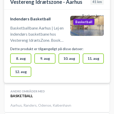
Vestereng Idrætszone - Aarhus
41
km
Book en bane
Indendørs Basketball
Basketball
Basketballbane Aarhus | Lej en
indendørs basketbane hos
Vestereng IdrætsZone. Book
basketballbane og spil basketball
Dette produkt er tilgængeligt på disse datoer:
i Aarhus på en indendørsbane hos
Vestereng IdrætsZone. Tiderne
8. aug
9. aug
10. aug
11. aug
for booking af basketballbanen er
60 min. ad gangen. Medbring egen
12. aug
bold. Gratis parkering ved grus
parkeringen 50 meter fra hallen.
Lys tænder 10 min før din booking.
ANDRE OMRÅDER MED
BASKETBALL
Aarhus
,
Randers
,
Odense
,
København