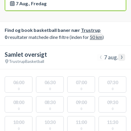
7 Aug., Fredag
Find og book basketball baner nær
Trustrup
0
resultater matchede dine filtre (inden for
50
km
)
Samlet oversigt
‹
›
7 aug.
Trustrup
Basketball
06:00
06:30
07:00
07:30
0
0
0
0
08:00
08:30
09:00
09:30
0
0
0
0
10:00
10:30
11:00
11:30
0
0
0
0