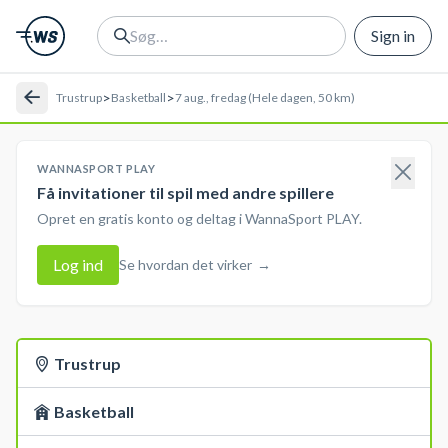
Sign in
>
>
Trustrup
Basketball
7 aug., fredag (Hele dagen, 50 km)
WANNASPORT PLAY
Få invitationer til spil med andre spillere
Opret en gratis konto og deltag i WannaSport PLAY.
Log ind
Se hvordan det virker
→
Trustrup
Basketball