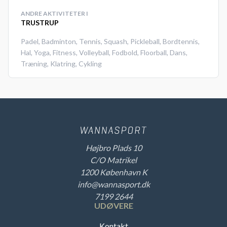
ANDRE AKTIVITETER I
TRUSTRUP
Padel
,
Badminton
,
Tennis
,
Squash
,
Pickleball
,
Bordtennis
,
Hal
,
Yoga
,
Fitness
,
Volleyball
,
Fodbold
,
Floorball
,
Dans
,
Træning
,
Klatring
,
Cykling
Højbro Plads 10
C/O Matrikel
1200 København K
info@wannasport.dk
7199 2644
UDØVERE
Kontakt