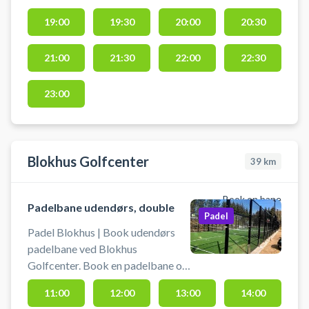
19:00
19:30
20:00
20:30
21:00
21:30
22:00
22:30
23:00
Blokhus Golfcenter
39
km
Book en bane
Padelbane udendørs, double
Padel
Padel Blokhus | Book udendørs
padelbane ved Blokhus
Golfcenter. Book en padelbane og
spil padel i Blokhus på
11:00
12:00
13:00
14:00
Golfcentrets padelbaner.