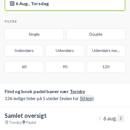
6 Aug., Torsdag
FILTRE
Single
Double
Indendørs
Udendørs
Udendørs med over
60
90
120
Find og book padel baner nær
Tornby
126 ledige tider på 5 steder (inden for
50
km
)
Samlet oversigt
‹
›
6 aug.
Tornby
Padel