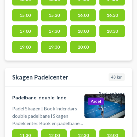
Sæby Spektrum er en doublebane
for op til 4 padeltennis spillere.
Pay & Padel er en del af
15:00
15:30
16:00
16:30
Sportshallen i Frederikshavn, hvor
du også finder både padel baner
17:00
17:30
18:00
18:30
og pickleball baner. Padelbanen er
uden belysning, og du skal selv
19:00
19:30
20:00
medbringe bat og bolde.
Skagen Padelcenter
43
km
Book en bane
Padelbane, double, inde
Padel
Padel Skagen | Book indendørs
double padelbane i Skagen
Padelcenter. Book en padelbane
og spil padel i Skagen på en af
11:30
12:00
12:30
13:00