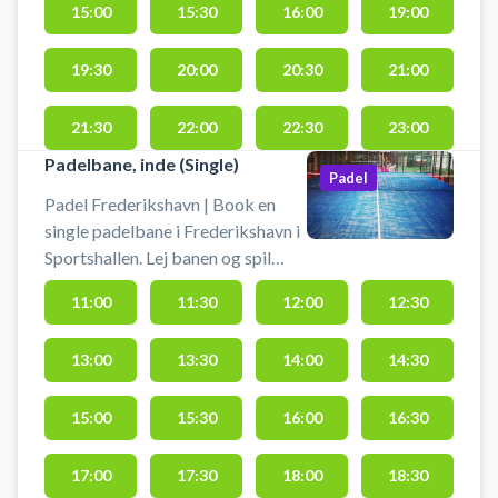
15:00
15:30
16:00
19:00
19:30
20:00
20:30
21:00
21:30
22:00
22:30
23:00
Padelbane, inde (Single)
Padel
Padel Frederikshavn | Book en
single padelbane i Frederikshavn i
Sportshallen. Lej banen og spil
padel i Frederikshavn. Bolde er
11:00
11:30
12:00
12:30
inkluderet i prisen og bat lejes til
15 kr. pr. time
13:00
13:30
14:00
14:30
15:00
15:30
16:00
16:30
17:00
17:30
18:00
18:30