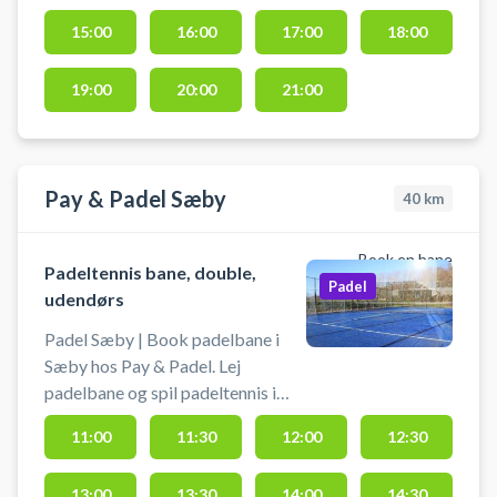
Padelbanerne hos Blokhus
15:00
16:00
17:00
18:00
Golfcenter er doublebaner. Bats
og bolde kan lejes/købes i pro
shoppen i klubhuset. Gratis
19:00
20:00
21:00
parkering ved booking af
padelbane i Nordjylland hos
Blokhus Golfcenter.
Pay & Padel Sæby
40
km
Book en bane
Padeltennis bane, double,
Padel
udendørs
Padel Sæby | Book padelbane i
Sæby hos Pay & Padel. Lej
padelbane og spil padeltennis i
Sæby på den udendørs padelbane
11:00
11:30
12:00
12:30
beliggende på Sæbygårdvej 32 i
Sæby. Pay & Padels padelbane ved
13:00
13:30
14:00
14:30