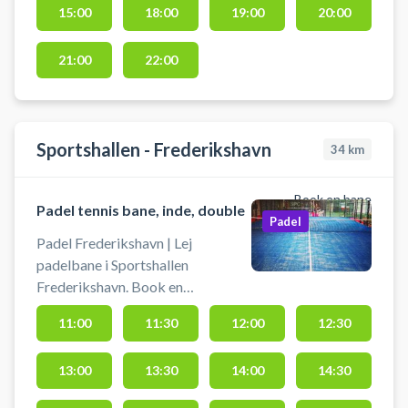
15:00
18:00
19:00
20:00
Hjørring Tennisklub, beliggende
på Børge Christensens Vej 10,
9800 Hjørring.
21:00
22:00
Sportshallen - Frederikshavn
34
km
Book en bane
Padel tennis bane, inde, double
Padel
Padel Frederikshavn | Lej
padelbane i Sportshallen
Frederikshavn. Book en
doublebane og spil padel i
11:00
11:30
12:00
12:30
Frederikshavn på en af
padelbanerne i Sportshallen.
13:00
13:30
14:00
14:30