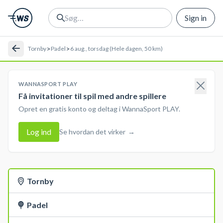
Sign in
>
>
Tornby
Padel
6 aug., torsdag (Hele dagen, 50 km)
WANNASPORT PLAY
Få invitationer til spil med andre spillere
Opret en gratis konto og deltag i WannaSport PLAY.
Log ind
Se hvordan det virker
→
Tornby
Padel