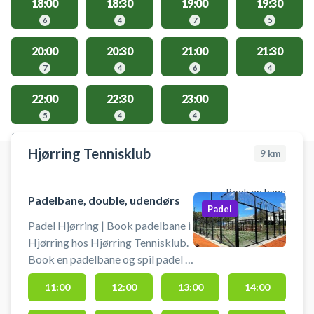
18:00
18:30
19:00
19:30
6
4
7
5
20:00
20:30
21:00
21:30
7
4
6
4
22:00
22:30
23:00
5
4
4
STEDER MED LEDIGE AKTIVITETER
Hjørring Tennisklub
9
km
Book en bane
Padelbane, double, udendørs
Padel
Padel Hjørring | Book padelbane i
Hjørring hos Hjørring Tennisklub.
Book en padelbane og spil padel i
Hjørring på en af 2 udendørs
11:00
12:00
13:00
14:00
double padelbaner. Gratis
parkering ved padelbanerne hos