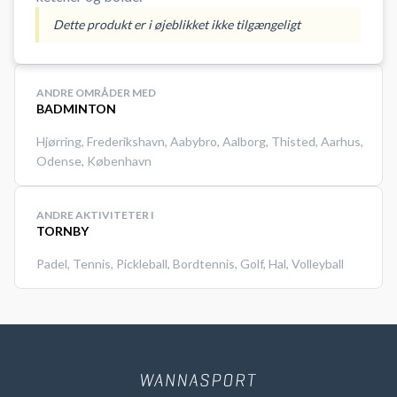
Dette produkt er i øjeblikket ikke tilgængeligt
ANDRE OMRÅDER MED
BADMINTON
Hjørring
,
Frederikshavn
,
Aabybro
,
Aalborg
,
Thisted
,
Aarhus
,
Odense
,
København
ANDRE AKTIVITETER I
TORNBY
Padel
,
Tennis
,
Pickleball
,
Bordtennis
,
Golf
,
Hal
,
Volleyball