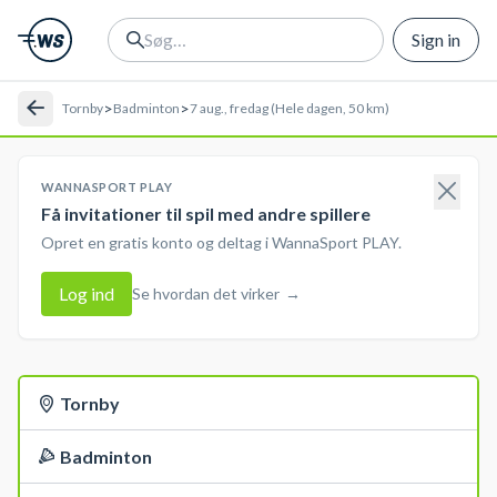
Sign in
>
>
Tornby
Badminton
7 aug., fredag (Hele dagen, 50 km)
WANNASPORT PLAY
Få invitationer til spil med andre spillere
Opret en gratis konto og deltag i WannaSport PLAY.
Log ind
Se hvordan det virker
→
Tornby
Badminton