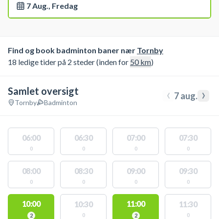
7 Aug., Fredag
Find og book badminton baner nær
Tornby
18 ledige tider på 2 steder (inden for
50
km
)
Samlet oversigt
‹
›
7 aug.
Tornby
Badminton
06:00
06:30
07:00
07:30
0
0
0
0
08:00
08:30
09:00
09:30
0
0
0
0
10:00
11:00
10:30
11:30
0
0
2
2