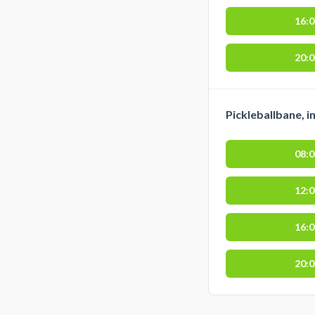
16:
20:
Pickleballbane, 
08:
12:
16:
20: