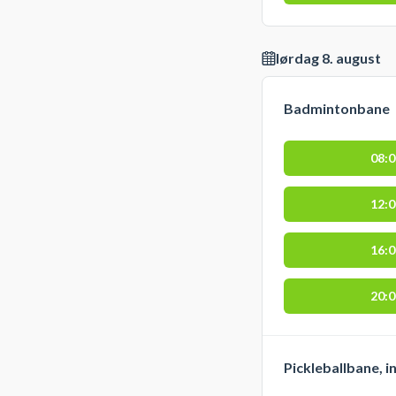
lørdag 8. august
Badmintonbane
08:
12:
16:
20:
Pickleballbane, 