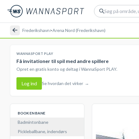
Frederikshavn
>
Arena Nord (Frederikshavn)
WANNASPORT PLAY
Få invitationer til spil med andre spillere
Opret en gratis konto og deltag i WannaSport PLAY.
Log ind
Se hvordan det virker
→
BOOK EN BANE
Badmintonbane
Pickleballbane, indendørs