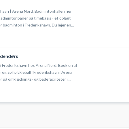
havn | Arena Nord, Badmintonhallen her
admintonbaner på timebasis - et oplagt
er badminton i Frederikshavn. Du lejer en
mintonhallen i Arena Nord. Hallen er
 spillere og perfekt placeret i byen så
iver ikke nemmere. I hallen er der
du skal derfor blot selv medbringe ketcher og
indendørs
 i Frederikshavn hos Arena Nord. Book en af
er og spil pickleball i Frederikshavn i Arena
 på omklædnings- og badefaciliteter i
ooking. Der net til rådighed i
for blot selv medbringe pickleball bat og
 Frederikshavn – benyt døren som vender