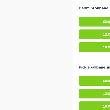
Badmintonbane
08:
12:
18:
Pickleballbane, 
08:
12:
18: