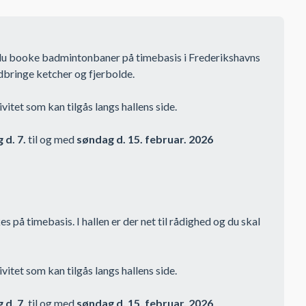
 du booke badmintonbaner på timebasis i Frederikshavns
edbringe ketcher og fjerbolde.
itet som kan tilgås langs hallens side.
 d. 7.
til og med
søndag d. 15. februar. 2026
på timebasis. I hallen er der net til rådighed og du skal
itet som kan tilgås langs hallens side.
 d. 7.
til og med
søndag d. 15. februar. 2026