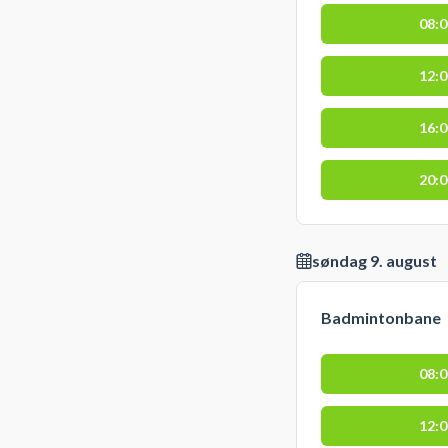
08:
12:
16:
20:
søndag 9. august
Badmintonbane
08:
12: