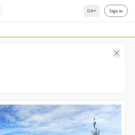
Sign in
DA