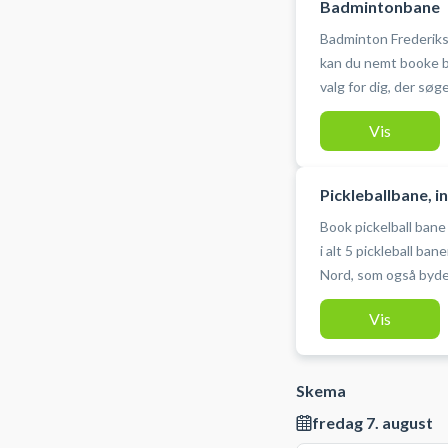
Badmintonbane
Badminton Frederiks
kan du nemt booke b
valg for dig, der søg
badmintonbane i bad
Vis
populær blandt lokale
Frederikshavn badminton bl
net til rådighed og 
Pickleballbane, 
fjerbolde.
Book pickelball bane
i alt 5 pickleball ban
Nord, som også byder
forbindelse med din pickleball b
Vis
hallen og du skal der
bolde. Adgang til hallen sker fra parkeringspladsen ved Peter
Wesselsvej 49, 9900
Skema
ud mod stadion.
fredag 7. august