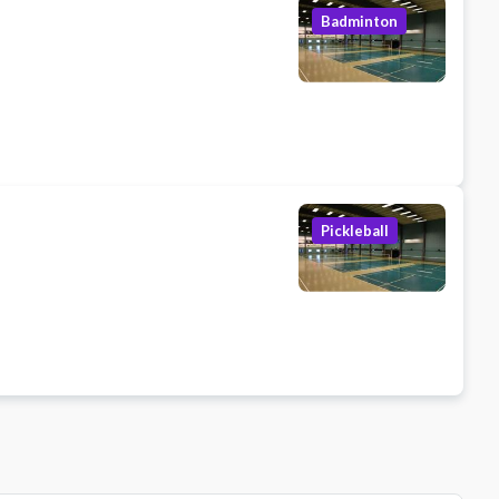
Badminton
Pickleball