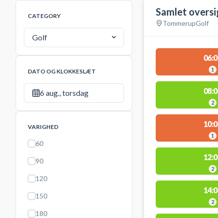
Samlet oversi
CATEGORY
Tommerup
Golf
Golf
06:0
1
DATO OG KLOKKESLÆT
08:0
6 aug., torsdag
2
10:0
VARIGHED
1
60
12:0
90
2
120
14:0
150
2
180