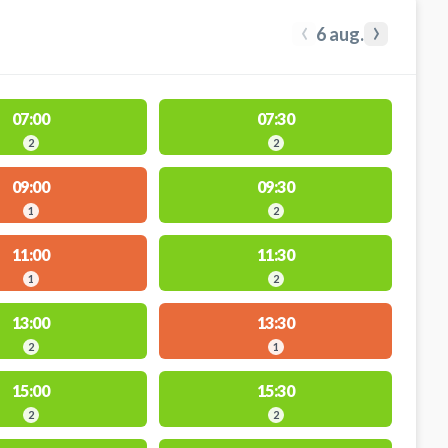
‹
›
6 aug.
07:00
07:30
2
2
09:00
09:30
1
2
11:00
11:30
1
2
13:00
13:30
2
1
15:00
15:30
2
2