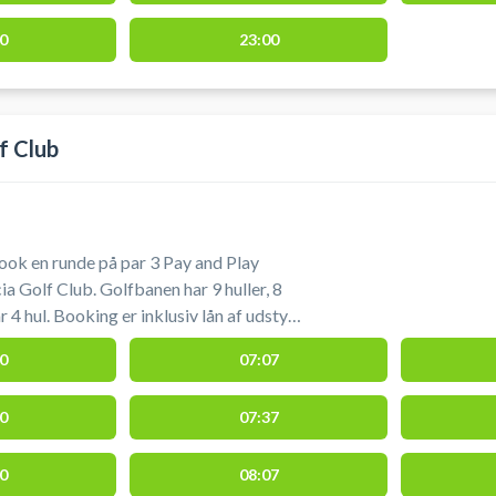
0
23:00
f Club
Book en runde på par 3 Pay and Play
a Golf Club. Golfbanen har 9 huller, 8
r 4 hul. Booking er inklusiv lån af udstyr.
ave DGU-kort eller være medlem af
0
07:07
0
07:37
0
08:07