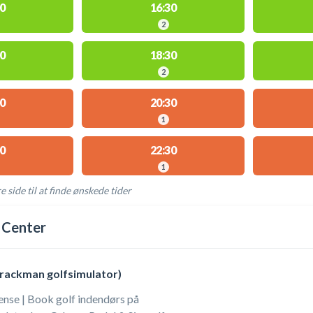
0
16:30
2
0
18:30
2
0
20:30
1
0
22:30
1
e side til at finde ønskede tider
AKTIVITETER
 Center
Trackman golfsimulator)
nse | Book golf indendørs på