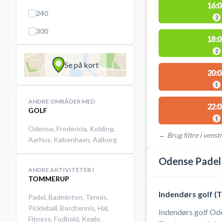
16:0
240
2
300
18:0
2
Se på kort
20:0
1
ANDRE OMRÅDER MED
22:0
GOLF
1
Odense
,
Fredericia
,
Kolding
,
← Brug filtre i venstr
Aarhus
,
København
,
Aalborg
STEDER MED LEDIGE 
Odense Padel
ANDRE AKTIVITETER I
TOMMERUP
Indendørs golf (
Padel
,
Badminton
,
Tennis
,
Pickleball
,
Bordtennis
,
Hal
,
Indendørs golf Ode
Fitness
,
Fodbold
,
Kegle
,