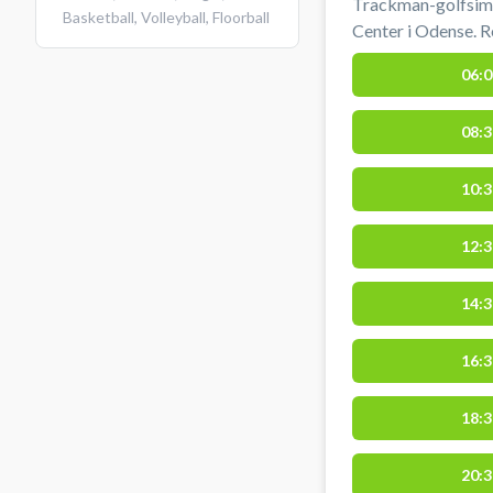
Trackman-golfsimu
Basketball
,
Volleyball
,
Floorball
Center i Odense. R
måling af slag, v
06:0
indendørs omgivels
træning året rundt
08:3
indendørs golf i O
Padel Center) bel
SØ ved Universite
10:3
12:3
14:3
16:3
18:3
20:3