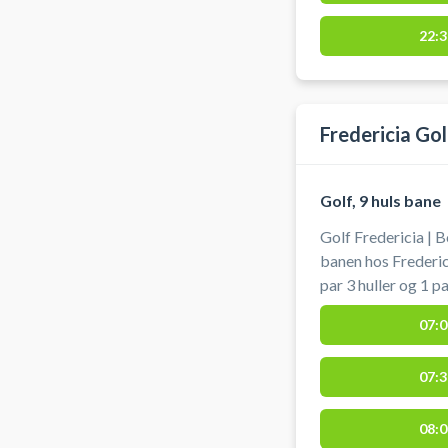
22:3
Fredericia Gol
Golf, 9 huls bane
Golf Fredericia | 
banen hos Frederici
par 3 huller og 1 pa
Du behøver ikke h
07:0
klubben.
07:3
08:0