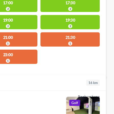
17:00
17:30
2
2
19:00
19:30
2
2
21:00
21:30
1
1
23:00
1
16
km
Book en bane
Golf