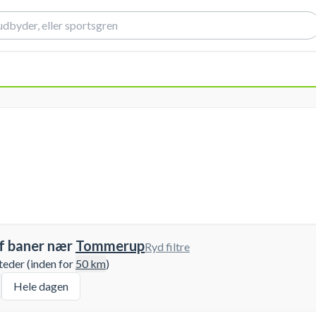
f baner nær
Tommerup
Ryd filtre
teder (inden for
50
km
)
Hele dagen