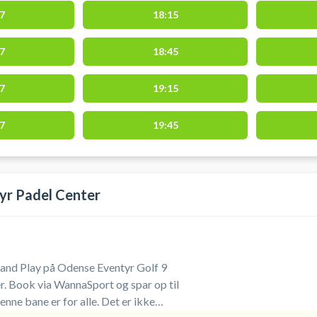
7
18:15
7
18:45
7
19:15
7
19:45
yr Padel Center
y and Play på Odense Eventyr Golf 9
er. Book via WannaSport og spar op til
e bane er for alle. Det er ikke