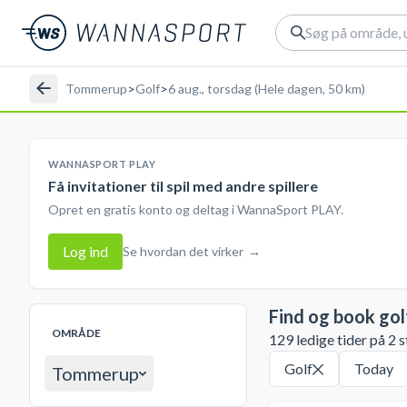
Tommerup
>
Golf
>
6 aug., torsdag (Hele dagen, 50 km)
WANNASPORT PLAY
Få invitationer til spil med andre spillere
Opret en gratis konto og deltag i WannaSport PLAY.
Log ind
Se hvordan det virker
→
Find og book gol
OMRÅDE
129 ledige tider på 2 s
Golf
Today
Tommerup