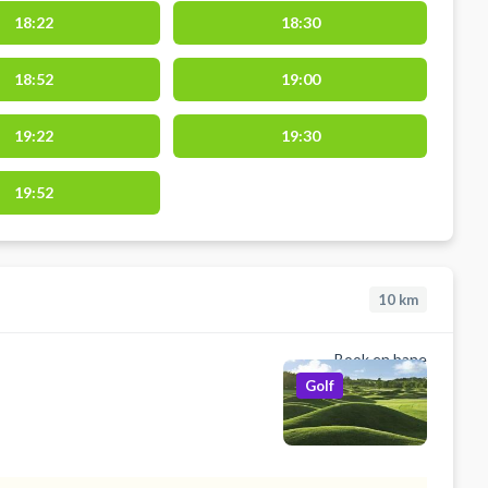
18:22
18:30
18:52
19:00
19:22
19:30
19:52
10
km
Book en bane
Golf