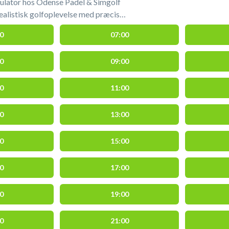
lator hos Odense Padel & Simgolf
ealistisk golfoplevelse med præcis
erdenskendte baner og komfortable
0
07:00
er. Perfekt til både hygge og seriøs
. Book din golfsimulator og spil
0
09:00
dense Padel & Simgolf (tidl. Odense
iggende på Peder Skrams Vej 5 i Odense
t og Rosengårdscentret.
0
11:00
0
13:00
0
15:00
0
17:00
0
19:00
0
21:00