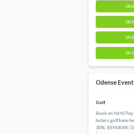
18:0
18:3
19:0
19:3
Odense Event
Golf
Book en tid til Pa
hullers golfbane h
30%. BEMÆRK: Denn