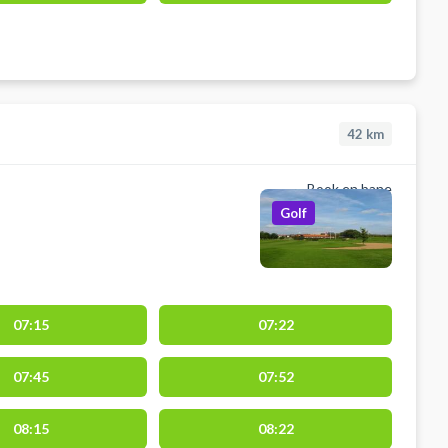
42
km
Book en bane
Golf
07:15
07:22
07:45
07:52
08:15
08:22