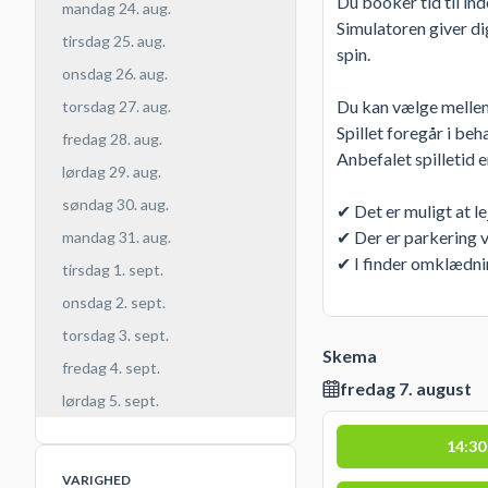
Du booker tid til i
mandag 24. aug.
Simulatoren giver dig
tirsdag 25. aug.
spin.
onsdag 26. aug.
Du kan vælge mellem 
torsdag 27. aug.
Spillet foregår i beh
fredag 28. aug.
Anbefalet spilletid e
lørdag 29. aug.
søndag 30. aug.
✔ Det er muligt at l
✔ Der er parkering 
mandag 31. aug.
✔ I finder omklædnin
tirsdag 1. sept.
onsdag 2. sept.
torsdag 3. sept.
Skema
fredag 4. sept.
fredag 7. august
lørdag 5. sept.
14:30
VARIGHED