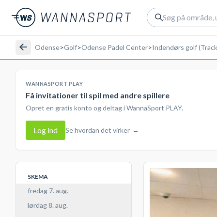
Odense
>
Golf
>
Odense Padel Center
>
Indendørs golf (Trac
WANNASPORT PLAY
Få invitationer til spil med andre spillere
Opret en gratis konto og deltag i WannaSport PLAY.
Log ind
Se hvordan det virker
→
SKEMA
fredag 7. aug.
lørdag 8. aug.