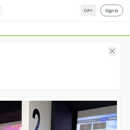
Sign in
DA