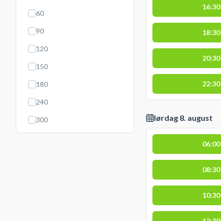
16:30
60
90
18:30
120
20:30
150
22:30
180
240
lørdag 8. august
300
06:00
08:30
10:30
12:30