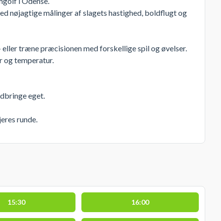
mgolf i Odense.
 med nøjagtige målinger af slagets hastighed, boldflugt og
eller træne præcisionen med forskellige spil og øvelser.
jr og temperatur.
edbringe eget.
jeres runde.
15:30
16:00