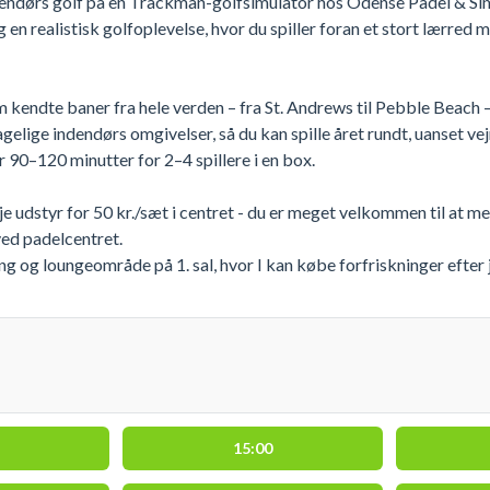
ndendørs golf på en Trackman-golfsimulator hos Odense Padel & Si
 en realistisk golfoplevelse, hvor du spiller foran et stort lærred
kendte baner fra hele verden – fra St. Andrews til Pebble Beach – 
agelige indendørs omgivelser, så du kan spille året rundt, uanset ve
r 90–120 minutter for 2–4 spillere i en box.
eje udstyr for 50 kr./sæt i centret - du er meget velkommen til at m
ved padelcentret.
g og loungeområde på 1. sal, hvor I kan købe forfriskninger efter 
15:00