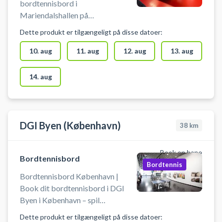
bordtennisbord i
Mariendalshallen på
Frederiksberg. Book et
Dette produkt er tilgængeligt på disse datoer:
bordtennisbord og spil bordtennis
på Frederiksberg på en af
10. aug
11. aug
12. aug
13. aug
bordtennisbordene hos
Mariendalshallen. Medbring selv
14. aug
bat og bolde.
DGI Byen (København)
38
km
Book en bane
Bordtennisbord
Bordtennis
Bordtennisbord København |
Book dit bordtennisbord i DGI
Byen i København – spil
bordtennis midt i byen. 3
Dette produkt er tilgængeligt på disse datoer: