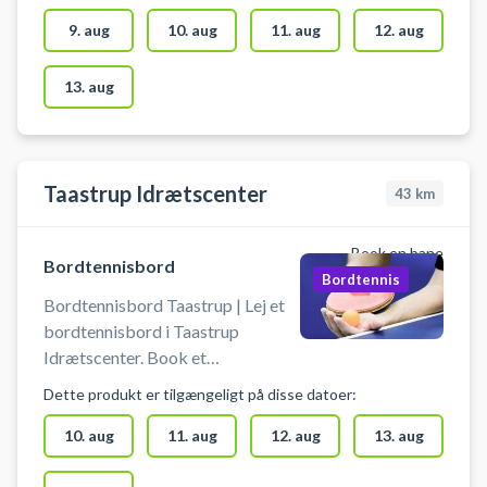
bordtennisborde klar til booking -
centralt beliggende hos DGI Byen
9. aug
10. aug
11. aug
12. aug
København. DGI Byen på
Tietgensgade 65, 1704
13. aug
København V, byder udover leje af
bordtennisbord på en lang række
andre sportsaktiviteter som
badminton, pickleball m.fl. under
Taastrup Idrætscenter
43
km
samme tag i centrum af
København.
Book en bane
Bordtennisbord
Bordtennis
Bordtennisbord Taastrup | Lej et
bordtennisbord i Taastrup
Idrætscenter. Book et
bordtennisbord og spil bordtennis
Dette produkt er tilgængeligt på disse datoer:
i Taastrup. Du skal selv medbringe
bat og bolde. Må kun benyttes
10. aug
11. aug
12. aug
13. aug
med indendørssko. Kun adgang