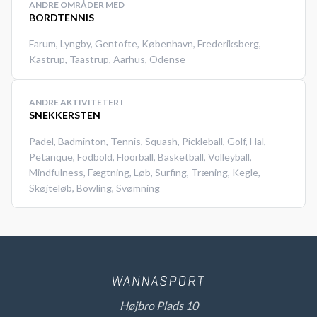
ANDRE OMRÅDER MED
BORDTENNIS
Farum
,
Lyngby
,
Gentofte
,
København
,
Frederiksberg
,
Kastrup
,
Taastrup
,
Aarhus
,
Odense
ANDRE AKTIVITETER I
SNEKKERSTEN
Padel
,
Badminton
,
Tennis
,
Squash
,
Pickleball
,
Golf
,
Hal
,
Petanque
,
Fodbold
,
Floorball
,
Basketball
,
Volleyball
,
Mindfulness
,
Fægtning
,
Løb
,
Surfing
,
Træning
,
Kegle
,
Skøjteløb
,
Bowling
,
Svømning
Højbro Plads 10