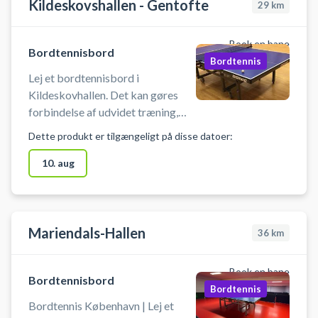
Kildeskovshallen - Gentofte
29
km
Book en bane
Bordtennisbord
Bordtennis
Lej et bordtennisbord i
Kildeskovhallen. Det kan gøres
forbindelse af udvidet træning,
kammeratlig hygge eller
Dette produkt er tilgængeligt på disse datoer:
talentudvikling. Der skal minimum
være en person over 18 år tilstede.
10. aug
Du booker 1 bord o
Mariendals-Hallen
36
km
Book en bane
Bordtennisbord
Bordtennis
Bordtennis København | Lej et