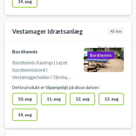
for dem der skal spille. Ikke
14. aug
adgang for gæster. Max 4 spillere
per bord.
Vestamager Idrætsanlæg
45
km
Book en bane
Bordtennis
Bordtennis
Bordtennis Kastrup | Lej et
bordtennisbord i
Vestamagerhallen i Tårnby
Kommune. Book bordtennisbord
Dette produkt er tilgængeligt på disse datoer:
og spil bordtennis i Kastrup på en
af bordtennisbordene som findes i
10. aug
11. aug
12. aug
13. aug
forbindelse med Vestamager
Idrætsanlæg. Du skal selv
14. aug
medbringe bat og bolde.