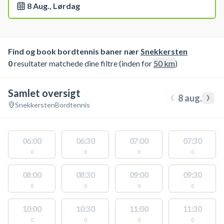
8 Aug., Lørdag
Find og book bordtennis baner nær
Snekkersten
0
resultater matchede dine filtre (inden for
50
km
)
Samlet oversigt
‹
›
8 aug.
Snekkersten
Bordtennis
06:00
06:30
07:00
07:30
0
0
0
0
08:00
08:30
09:00
09:30
0
0
0
0
10:00
10:30
11:00
11:30
0
0
0
0