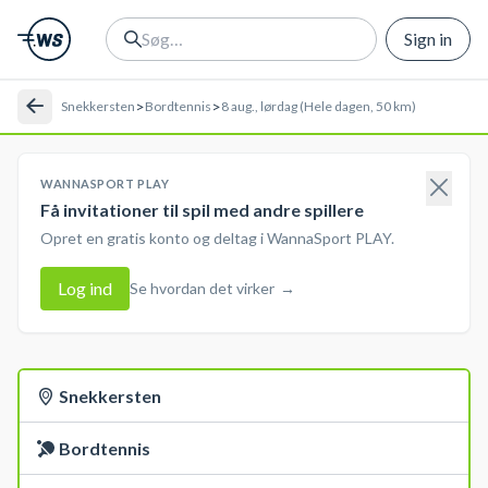
Sign in
>
>
Snekkersten
Bordtennis
8 aug., lørdag (Hele dagen, 50 km)
WANNASPORT PLAY
Få invitationer til spil med andre spillere
Opret en gratis konto og deltag i WannaSport PLAY.
Log ind
Se hvordan det virker
→
Snekkersten
Bordtennis