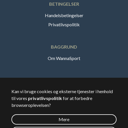
BETINGELSER
Handelsbetingelser
Privatlivspolitik
BAGGRUND
Om WannaSport
Dansk
Kan vi bruge cookies og eksterne tjenester i henhold
til vores
privatlivspolitik
for at forbedre
🇸🇪
Sverige
browseroplevelsen?
Mere
©
2026
Wannasport.dk