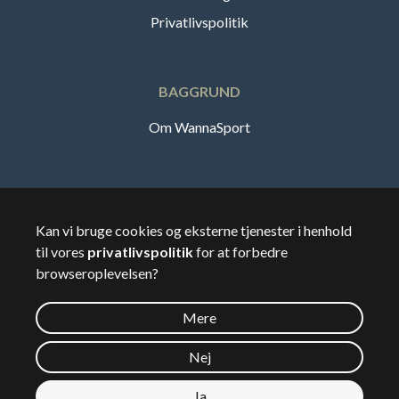
Privatlivspolitik
BAGGRUND
Om WannaSport
Dansk
Kan vi bruge cookies og eksterne tjenester i henhold
til vores
privatlivspolitik
for at forbedre
🇸🇪
Sverige
browseroplevelsen?
Mere
©
2026
Wannasport.dk
Nej
Ja