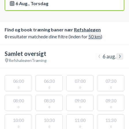
6 Aug., Torsdag
Find og book træning baner nær
Refshaleøen
0
resultater matchede dine filtre (inden for
50
km
)
Samlet oversigt
‹
›
6 aug.
Refshaleøen
Træning
06:00
06:30
07:00
07:30
0
0
0
0
08:00
08:30
09:00
09:30
0
0
0
0
10:00
10:30
11:00
11:30
0
0
0
0