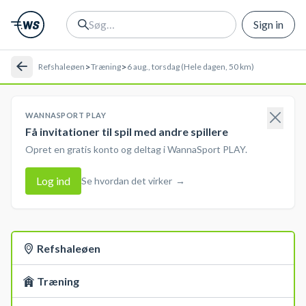
Sign in
>
>
Refshaleøen
Træning
6 aug., torsdag (Hele dagen, 50 km)
WANNASPORT PLAY
Få invitationer til spil med andre spillere
Opret en gratis konto og deltag i WannaSport PLAY.
Log ind
Se hvordan det virker
→
Refshaleøen
Træning