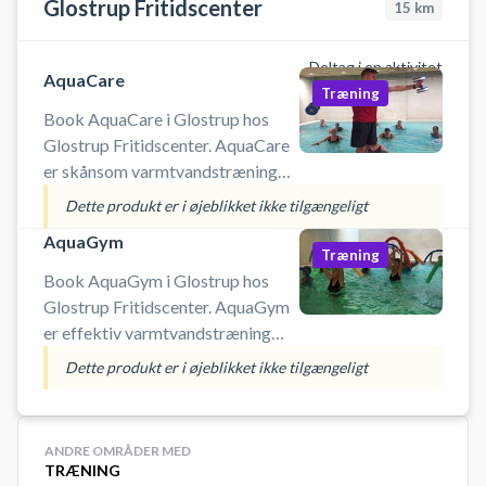
Glostrup Fritidscenter
15
km
Deltag i en aktivitet
AquaCare
Træning
Book AquaCare i Glostrup hos
Glostrup Fritidscenter. AquaCare
er skånsom varmtvandstræning
med fokus på bevægelse, balance,
Dette produkt er i øjeblikket ikke tilgængeligt
styrke og genopbyggende øvelser
AquaGym
i vand. Holdet er for alle, men
Træning
særligt velegnet til dig med nedsat
Book AquaGym i Glostrup hos
fysisk funktionsevne, som ønsker
Glostrup Fritidscenter. AquaGym
lavintensiv træning i varmt vand.
er effektiv varmtvandstræning
med fokus på kondition, styrke,
Dette produkt er i øjeblikket ikke tilgængeligt
koordination og bevægelsesfrihed
i vand. Holdet er for alle, da du selv
sætter tempoet, og det er særligt
ANDRE OMRÅDER MED
velegnet til dig, som ønsker
TRÆNING