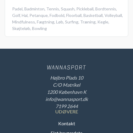
Padel
,
Badminton
,
Tennis
,
Squash
,
Pickleball
,
Bordtennis
,
Golf
,
Hal
,
Petanque
,
Fodbold
,
Floorball
,
Basketball
,
Volleyball
,
Mindfulness
,
Fægtning
,
Løb
,
Surfing
,
Træning
,
Kegle
,
Skøjteløb
,
Bowling
Højbro Plads 10
C/O Matrikel
1200 København K
info@wannasport.dk
7199 2644
UDØVERE
Kontakt
Slet brugerdata