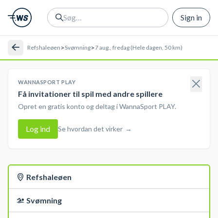
Sign in
>
>
Refshaleøen
Svømning
7 aug., fredag (Hele dagen, 50 km)
WANNASPORT PLAY
Få invitationer til spil med andre spillere
Opret en gratis konto og deltag i WannaSport PLAY.
Log ind
Se hvordan det virker
→
Refshaleøen
Svømning