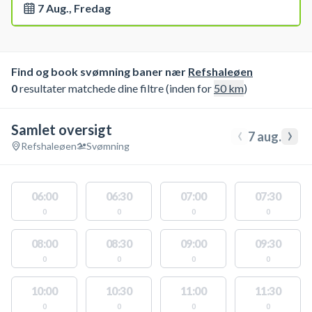
7 Aug., Fredag
Find og book svømning baner nær
Refshaleøen
0
resultater matchede dine filtre (inden for
50
km
)
Samlet oversigt
‹
›
7 aug.
Refshaleøen
Svømning
06:00
06:30
07:00
07:30
0
0
0
0
08:00
08:30
09:00
09:30
0
0
0
0
10:00
10:30
11:00
11:30
0
0
0
0