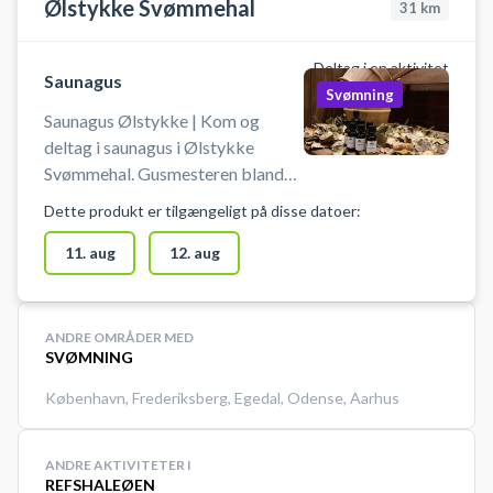
Ølstykke Svømmehal
31
km
Deltag i en aktivitet
Saunagus
Svømning
Saunagus Ølstykke | Kom og
deltag i saunagus i Ølstykke
Svømmehal. Gusmesteren blander
æteriske olier med vand til gusen.
Dette produkt er tilgængeligt på disse datoer:
Blandingen kommes på de varme
sauna sten. Dampen viftes rundt i
11. aug
12. aug
saunaen, så deltagerne får en dejlig
behagelig gus. Book din billet til
gus i Ølstykke nu!
ANDRE OMRÅDER MED
SVØMNING
København
,
Frederiksberg
,
Egedal
,
Odense
,
Aarhus
ANDRE AKTIVITETER I
REFSHALEØEN