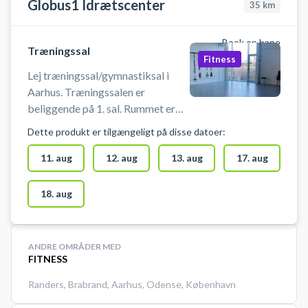
Globus1 Idrætscenter
35
km
Book en bane
Træningssal
Fitness
Lej træningssal/gymnastiksal i
Aarhus. Træningssalen er
beliggende på 1. sal. Rummet er
cirka 100 m2. Man skal selv
Dette produkt er tilgængeligt på disse datoer:
medbringe udstyr. Boldspil er ikke
tilladt. Man skal bruge indendørs
11. aug
12. aug
13. aug
17. aug
sko. Anlægget er bemandet.
18. aug
ANDRE OMRÅDER MED
FITNESS
Randers
,
Brabrand
,
Aarhus
,
Odense
,
København