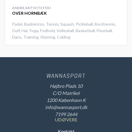
ANDRE AKTIVITETER I
OVER HORNBÆK
Padel
,
Badminton
,
Tennis
,
Squash
,
Pickleball
,
Bordtennis
,
Golf
,
Hal
,
Yoga
,
Fodbold
,
Volleyball
,
Basketball
,
Floorball
,
Dans
,
Træning
,
Klatring
,
Cykling
Højbro Plads 10
C/O Matrikel
1200 København K
info@wannasport.dk
7199 2644
UDØVERE
Kontakt