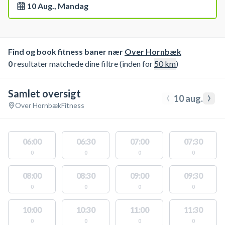
10 Aug., Mandag
Find og book fitness baner nær
Over Hornbæk
0
resultater matchede dine filtre (inden for
50
km
)
Samlet oversigt
‹
›
10 aug.
Over Hornbæk
Fitness
06:00
06:30
07:00
07:30
0
0
0
0
08:00
08:30
09:00
09:30
0
0
0
0
10:00
10:30
11:00
11:30
0
0
0
0