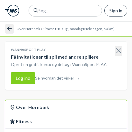
Sign in
>
>
Over Hornbæk
Fitness
10 aug., mandag (Hele dagen, 50 km)
WANNASPORT PLAY
Få invitationer til spil med andre spillere
Opret en gratis konto og deltag i WannaSport PLAY.
Log ind
Se hvordan det virker
→
Over Hornbæk
Fitness