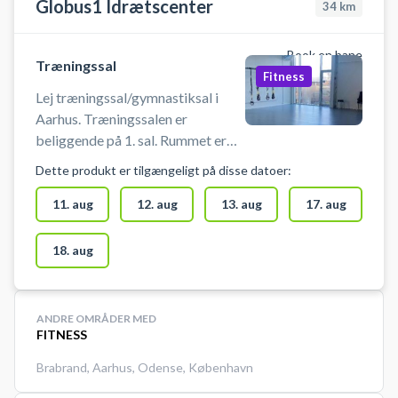
Globus1 Idrætscenter
34
km
Book en bane
Træningssal
Fitness
Lej træningssal/gymnastiksal i
Aarhus. Træningssalen er
beliggende på 1. sal. Rummet er
cirka 100 m2. Man skal selv
Dette produkt er tilgængeligt på disse datoer:
medbringe udstyr. Boldspil er ikke
tilladt. Man skal bruge indendørs
11. aug
12. aug
13. aug
17. aug
sko. Anlægget er bemandet.
18. aug
ANDRE OMRÅDER MED
FITNESS
Brabrand
,
Aarhus
,
Odense
,
København