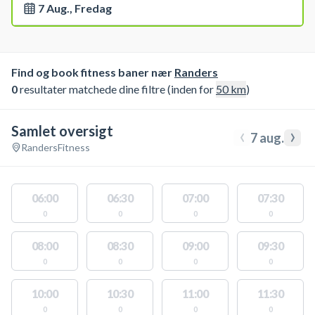
7 Aug., Fredag
Find og book fitness baner nær
Randers
0
resultater matchede dine filtre (inden for
50
km
)
Samlet oversigt
‹
›
7 aug.
Randers
Fitness
06:00
06:30
07:00
07:30
0
0
0
0
08:00
08:30
09:00
09:30
0
0
0
0
10:00
10:30
11:00
11:30
0
0
0
0