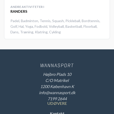
ANDRE AKTIVITETER I
RANDERS
Padel
,
Badminton
,
Tennis
,
Squash
,
Pickleball
,
Bordtennis
,
Golf
,
Hal
,
Yoga
,
Fodbold
,
Volleyball
,
Basketball
,
Floorball
,
Dans
,
Træning
,
Klatring
,
Cykling
Højbro Plads 10
C/O Matrikel
1200 København K
info@wannasport.dk
7199 2644
UDØVERE
Kontakt