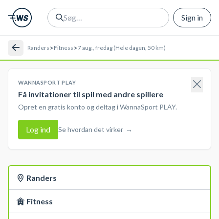
Sign in
>
>
Randers
Fitness
7 aug., fredag (Hele dagen, 50 km)
WANNASPORT PLAY
Få invitationer til spil med andre spillere
Opret en gratis konto og deltag i WannaSport PLAY.
Log ind
Se hvordan det virker
→
Randers
Fitness