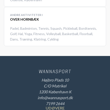
ANDRE AKTIVITETER I
OVER HORNBÆK
Padel
,
Badminton
,
Tennis
,
Squash
,
Pickleball
,
Bordtennis
,
Golf
,
Hal
,
Yoga
,
Fitness
,
Volleyball
,
Basketball
,
Floorball
,
Dans
,
Træning
,
Klatring
,
Cykling
Højbro Plads 10
C/O Matrikel
1200 København K
info@wannasport.dk
7199 2644
UDØVERE