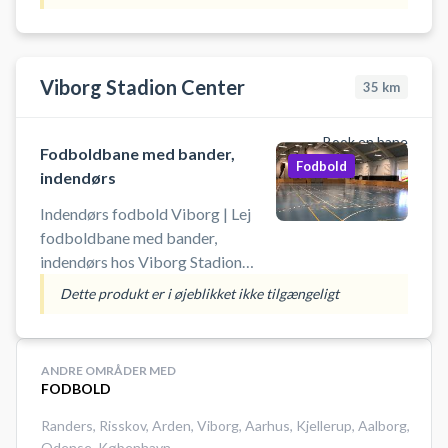
Viborg Stadion Center
35
km
Book en bane
Fodboldbane med bander,
Fodbold
indendørs
Indendørs fodbold Viborg | Lej
fodboldbane med bander,
indendørs hos Viborg Stadion
Center. Book en fodboldbane med
Dette produkt er i øjeblikket ikke tilgængeligt
bander og spil indendørs fodbold i
Viborg Kasernehal 4 midt i Viborg
by.
ANDRE OMRÅDER MED
FODBOLD
Randers
,
Risskov
,
Arden
,
Viborg
,
Aarhus
,
Kjellerup
,
Aalborg
,
Odense
,
København