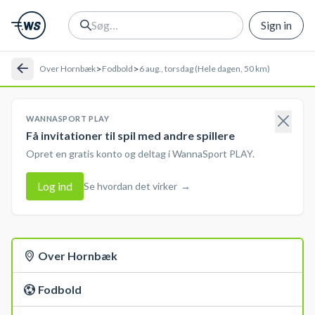
Sign in
>
>
Over Hornbæk
Fodbold
6 aug., torsdag (Hele dagen, 50 km)
WANNASPORT PLAY
Få invitationer til spil med andre spillere
Opret en gratis konto og deltag i WannaSport PLAY.
Log ind
Se hvordan det virker
→
Over Hornbæk
Fodbold