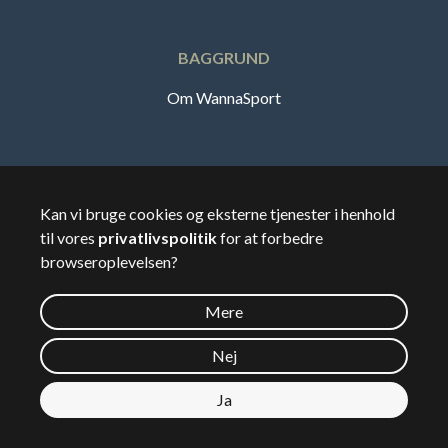
BAGGRUND
Om WannaSport
Dansk
Kan vi bruge cookies og eksterne tjenester i henhold
til vores
privatlivspolitik
for at forbedre
🇸🇪
Sverige
browseroplevelsen?
Mere
©
2026
Wannasport.dk
Nej
Ja
Privatdata
Se kort