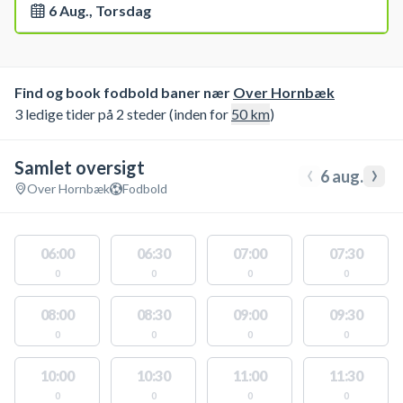
6 Aug., Torsdag
Find og book fodbold baner nær
Over Hornbæk
3 ledige tider på 2 steder (inden for
50
km
)
Samlet oversigt
‹
›
6 aug.
Over Hornbæk
Fodbold
06:00
06:30
07:00
07:30
0
0
0
0
08:00
08:30
09:00
09:30
0
0
0
0
10:00
10:30
11:00
11:30
0
0
0
0