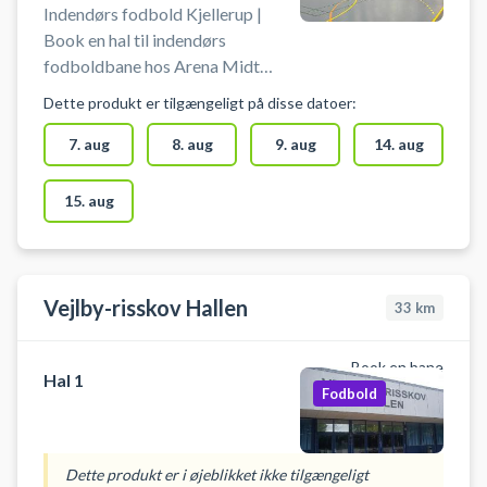
fodbold-Arden
Indendørs fodbold Kjellerup |
Book en hal til indendørs
fodboldbane hos Arena Midt
Kjellerup. Spil indendørs fodbold
Dette produkt er tilgængeligt på disse datoer:
uden bander (futsal) i Kjellerup.
Foruden indendørs fodbold byder
7. aug
8. aug
9. aug
14. aug
Arena Midt også på booking af
bl.a badminton- og
15. aug
pickleballbaner i samme lokaler.
Der er gratis parkering lige ved
Arena Midt hallen i Kjellerup.
Vejlby-risskov Hallen
33
km
Book en bane
Hal 1
Fodbold
Dette produkt er i øjeblikket ikke tilgængeligt