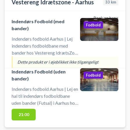
Vestereng Idrætszone - Aarhus
33
km
Book en bane
Indendørs Fodbold (med
Fodbold
bander)
Indendørs fodbold Aarhus | Lej
indendørs fodboldbane med
bander hos Vestereng IdrætsZone
i Århus. Book foldboldbanen og
Dette produkt er i øjeblikket ikke tilgængeligt
spil indendørs fodbold i Aarhus i
Indendørs Fodbold (uden
en hal med bander. Tiderne er 60
Fodbold
bander)
min. ad gangen. Medbring egen
bold. Gratis parkering ved grus
Indendørs fodbold Aarhus | Lej en
parkeringen 50 meter fra hallen, så
hal til indendørs fodboldbane
det er nemt hvis du kommer i bil
uden bander (Futsal) i Aarhus hos
for at spille indendørs fodbold i
Vestereng IdrætsZone. Lej Book
21:00
Aarhus.
fodboldbane og spil indendørs
fodbold i Aarhus i en hel hal hos