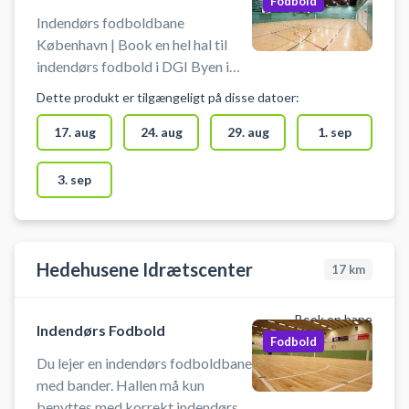
Fodbold
på Vesterbro i København,
Indendørs fodboldbane
tilbyder udover leje af
København | Book en hel hal til
fodboldbaner på kunstgræs også
indendørs fodbold i DGI Byen i
på leje af udendørs padelbaner.
København – spil indendørs
Dette produkt er tilgængeligt på disse datoer:
fodbold i centrum af København.
Indendørs fodboldbane klar til
17. aug
24. aug
29. aug
1. sep
booking - midt i København hos
DGI Byen. DGI Byen på
3. sep
Tietgensgade 65, 1704
København V, byder udover
booking af den indendørs
fodboldbane på en række andre
Hedehusene Idrætscenter
17
km
aktiviteter som badminton,
basketball og volley i de samme
Book en bane
lokaler.
Indendørs Fodbold
Fodbold
Du lejer en indendørs fodboldbane
med bander. Hallen må kun
benyttes med korrekt indendørs