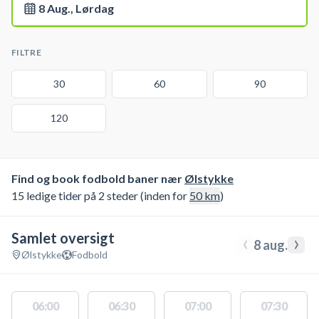
8 Aug., Lørdag
FILTRE
30
60
90
120
Find og book fodbold baner nær
Ølstykke
15 ledige tider på 2 steder (inden for
50
km
)
Samlet oversigt
‹
›
8 aug.
Ølstykke
Fodbold
06:00
06:30
07:00
07:30