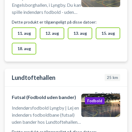
Engelsborghallen, i Lyngby. Du kan
spille indendørs fodbold - uden
bander. Der er mulighed for
Dette produkt er tilgængeligt på disse datoer:
omklædning.
11. aug
12. aug
13. aug
15. aug
18. aug
Lundtoftehallen
25
km
Book en bane
Futsal (Fodbold uden bander)
Fodbold
Indendørsfodbold Lyngby | Lej en
indendørs fodboldbane (futsal)
uden bander hos Lundtoftehallen i
Lyngby. Der skal benyttes
Dette produkt er tilgængeligt på disse datoer: