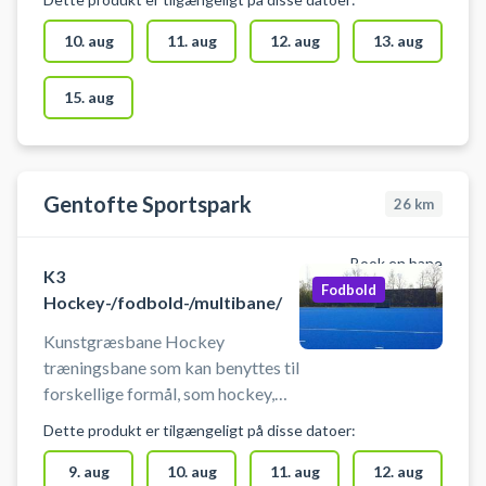
indendørssko, som ikke sætter
mærker. Der er mulighed for
10. aug
11. aug
12. aug
13. aug
omklædning
15. aug
Gentofte Sportspark
26
km
Book en bane
K3
Fodbold
Hockey-/fodbold-/multibane/
Kunstgræsbane Hockey
træningsbane som kan benyttes til
forskellige formål, som hockey,
fodbold, udendørs træning og
Dette produkt er tilgængeligt på disse datoer:
andet, til ekstra træning, talent
træning eller kammeratlig
9. aug
10. aug
11. aug
12. aug