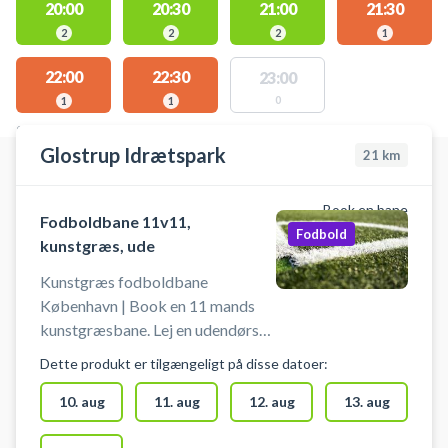
20:00
20:30
21:00
21:30
2
2
2
1
22:00
22:30
23:00
0
1
1
STEDER MED LEDIGE AKTIVITETER
Glostrup Idrætspark
21
km
Book en bane
Fodboldbane 11v11,
Fodbold
kunstgræs, ude
Kunstgræs fodboldbane
København | Book en 11 mands
kunstgræsbane. Lej en udendørs
fodboldbane i Glostrup.
Dette produkt er tilgængeligt på disse datoer:
Medbring selv bolde. Der kan
også spille på tværs på 2 stk. 7-
10. aug
11. aug
12. aug
13. aug
mandsbaner. Bemærk: Du booker