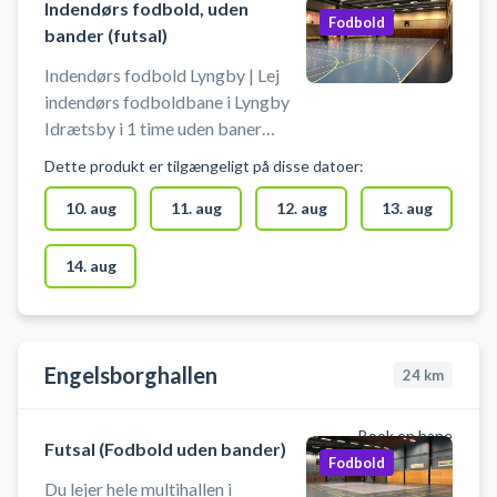
Indendørs fodbold, uden
Fodbold
bander (futsal)
Indendørs fodbold Lyngby | Lej
indendørs fodboldbane i Lyngby
Idrætsby i 1 time uden baner
(også kaldet Futsal). Book en
Dette produkt er tilgængeligt på disse datoer:
fodboldbane og spil indendørs
fodbold i Lyngby i Idrætsbyens
10. aug
11. aug
12. aug
13. aug
multihal 2, hvor du lejer hele hallen.
Der er mulighed for omklædning
14. aug
og gratis parkering ved booking
af indendørs fodboldbane i
Lyngby Idrætsby.
Engelsborghallen
24
km
Book en bane
Futsal (Fodbold uden bander)
Fodbold
Du lejer hele multihallen i