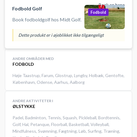
Book en bane
volleyball net (3 baner) samt
Fodbold Golf
Fodbold
omklædning til rådighed. Der skal
Book fodboldgolf hos Midt Golf.
være minimum en person over 18
år til stede.
Dette produkt er i øjeblikket ikke tilgængeligt
ANDRE OMRÅDER MED
FODBOLD
Høje Taastrup
,
Farum
,
Glostrup
,
Lyngby
,
Holbæk
,
Gentofte
,
København
,
Odense
,
Aarhus
,
Aalborg
ANDRE AKTIVITETER I
ØLSTYKKE
Padel
,
Badminton
,
Tennis
,
Squash
,
Pickleball
,
Bordtennis
,
Golf
,
Hal
,
Petanque
,
Floorball
,
Basketball
,
Volleyball
,
Mindfulness
,
Svømning
,
Fægtning
,
Løb
,
Surfing
,
Træning
,