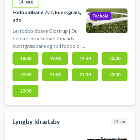
for 30 min ad gangen. Hvis du
14. aug
ønsker at spille 1 time, skal der
Fodboldbane 7v7, kunstgræs,
bookes der 2 tider
Fodbold
ude
Lej fodboldbane Glostrup | Du
booker en udendørs 7 mands
kunstgræsbane og spil fodbold i
Glostrup. Medbring selv bolde.
18:30
19:00
19:30
20:00
Bemærk: Du booker for 30 min ad
gangen. Hvis du ønsker at spille 1
20:30
21:00
21:30
22:00
time, bookes der 2 tider.
22:30
Lyngby Idrætsby
24
km
Book en bane