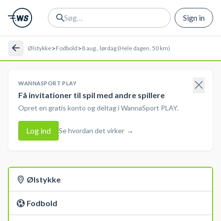
Sign in
>
>
Ølstykke
Fodbold
8 aug., lørdag (Hele dagen, 50 km)
WANNASPORT PLAY
Få invitationer til spil med andre spillere
Opret en gratis konto og deltag i WannaSport PLAY.
Log ind
Se hvordan det virker
→
Ølstykke
Fodbold