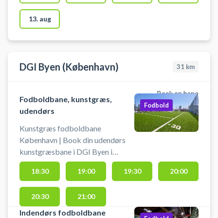
sportslig hygge. Banens
13. aug
DGI Byen (København)
31
km
Book en bane
Fodboldbane, kunstgræs,
Fodbold
udendørs
Kunstgræs fodboldbane
København | Book din udendørs
kunstgræsbane i DGI Byen i
København – spil fodbold
18:30
19:00
19:30
20:00
udendørs på kunstgræsbaner midt
i byen. 3 kunstgræsbaner er klar til
20:30
21:00
booking - centralt beliggende hos
DGI Byen København. DGI Byen
Indendørs fodboldbane