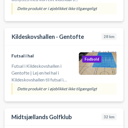
fodtøj - ingen sorte såler. OBS. Få
Dette produkt er i øjeblikket ikke tilgængeligt
gange om året er banderne nede.
Ring evt. til hallen på: 43 35 28​ 60
Der
Kildeskovshallen - Gentofte
28
km
Book en bane
Futsal i hal
Fodbold
Futsal i Kildeskovshallen i
Gentofte | Lej en hel hal i
Kildeskovshallen til futsal i
Gentofte. Book hele hallen
Dette produkt er i øjeblikket ikke tilgængeligt
(40x20meter) og spil futsal i
Kildeskovshallen beliggende på
Adolphsvej 25, 2820 Gentofte.
Udover futsal på håndboldmål, er
Midtsjællands Golfklub
32
km
der basket kurve (1 bane),
håndboldmål (1 bane) og