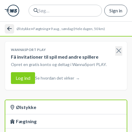
Sign in
>
>
Ølstykke
Fægtning
9 aug., søndag (Hele dagen, 50 km)
WANNASPORT PLAY
Få invitationer til spil med andre spillere
Opret en gratis konto og deltag i WannaSport PLAY.
Log ind
Se hvordan det virker
→
Ølstykke
Fægtning