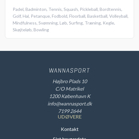
Padel
,
Badminton
,
Tennis
,
Squash
,
Pickleball
,
Bordtennis
,
Golf
,
Hal
,
Petanque
,
Fodbold
,
Floorball
,
Basketball
,
Volleyball
,
Mindfulness
,
Svømning
,
Løb
,
Surfing
,
Træning
,
Kegle
,
Skøjteløb
,
Bowling
Højbro Plads 10
C/O Matrikel
1200 København K
info@wannasport.dk
7199 2644
UDØVERE
Kontakt
Slet brugerdata