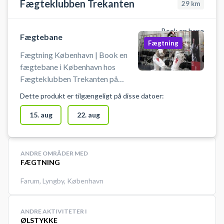
Fægteklubben Trekanten
29
km
Book en bane
Fægtebane
Fægtning
Fægtning København | Book en
fægtebane i København hos
Fægteklubben Trekanten på
Østerbro. Book en fægtebane og
Dette produkt er tilgængeligt på disse datoer:
prøv kræfter med en af verdens
hurtigste og mest taktiske
15. aug
22. aug
sportsgrene i professionelle
omgivelser ved Ryparken på
Østerbro i København.
ANDRE OMRÅDER MED
FÆGTNING
Farum
,
Lyngby
,
København
ANDRE AKTIVITETER I
ØLSTYKKE