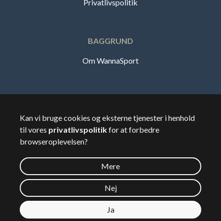
Privatlivspolitik
BAGGRUND
Om WannaSport
Dansk
Kan vi bruge cookies og eksterne tjenester i henhold
til vores
privatlivspolitik
for at forbedre
🇸🇪
Sverige
browseroplevelsen?
Mere
©
2026
Wannasport.dk
Nej
Ja
Privatdata