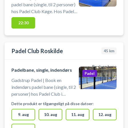
badefaciliteter.
padel bane (single, til 2 personer)
hos Padel Club Køge. Hos Padel
Club Køge er lånebats altid
22:30
inkluderet i banelejen og bolde
kan købes i centret. Der er
omklædningsrum med
badefaciliteter.
Padel Club Roskilde
45
km
Book en bane
Padelbane, single, indendørs
Padel
Gadstrup Padel | Book en
indendørs padel bane (single, til 2
personer) hos Padel Club i
Roskilde. Lej padelbanen og spil
Dette produkt er tilgængeligt på disse datoer:
padel indendørs på en singlebane
hos Padel Club i Gadstrup.
9. aug
10. aug
11. aug
12. aug
Lånebats er altid inkluderet i