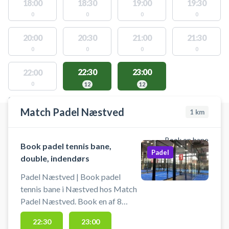
18:00
18:30
19:00
19:30
0
0
0
0
20:00
20:30
21:00
21:30
0
0
0
0
22:30
23:00
22:00
0
12
12
STEDER MED LEDIGE AKTIVITETER
Match Padel Næstved
1
km
Book en bane
Book padel tennis bane,
Padel
double, indendørs
Padel Næstved | Book padel
tennis bane i Næstved hos Match
Padel Næstved. Book en af 8
indendørs double padel tennis
22:30
23:00
baner og spil padel i Næstved hos