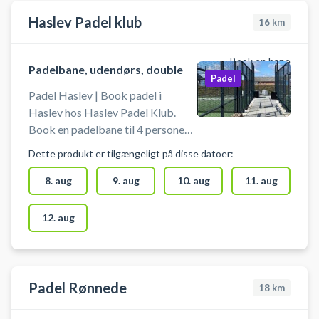
udendørs-næstved #padel-
Næstved
Haslev Padel klub
16
km
Book en bane
Padelbane, udendørs, double
Padel
Padel Haslev | Book padel i
Haslev hos Haslev Padel Klub.
Book en padelbane til 4 personer
og spil padel i Haslev på en
Dette produkt er tilgængeligt på disse datoer:
doublebane med højt til "loftet"
udendørs hos Haslev Padel Klub
8. aug
9. aug
10. aug
11. aug
beliggende på Grønlandsgade 3c,
4690 Haslev. Der er gratis
12. aug
parkering ved Haslev Padel. Det
er mulige at låbe bat og bolde der
ligger i boksen på padelbanen.
Padel Rønnede
18
km