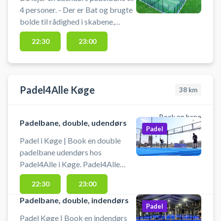
Skovbohallen på Halvejen 14,
4 personer. - Der er Bat og brugte
4632 Bjæverskov.
bolde til rådighed i skabene,
inklusive i bane pris. - Dørene på
22:30
23:00
banerne holdes åbne under spil,
også gerne yderdørene. Bat/bold
Padel4Alle Køge
38
km
Book en bane
Padelbane, double, udendørs
Padel
Padel i Køge | Book en double
padelbane udendørs hos
Padel4Alle i Køge. Padel4Alle
byder på i alt 5 padelbaner i Køge,
22:30
23:00
hvoraf 4 er indendørs doubler
padelbaner med aircondition og
Padelbane, double, indendørs
Padel
god akustik og 1 udendørs
Padel Køge | Book en indendørs