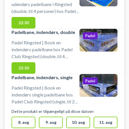
udendørs padelbane i Ringsted
(double, til 4 personer) hos Padel
Club Ringsted. Book din
22:30
padelbane og spil padel i Ringsted
på en af Padel Clubs udendørs
Padelbane, indendørs, double
Padel
padelbaner, beliggende på
Padel Ringsted | Book en
Industriparken 3, 4700 Ringsted.
indendørs padelbane hos Padel
Lånebats er altid inkluderet i
Club Ringsted (double, til 4
banelejen og bolde kan købes i
personer). Book din padelbane og
centeret.
22:30
spil padel i Ringsted på en af de
mange indendørs padelbaner i
Padelbane, indendørs, single
Padel
Padel Clubs padelcenter. Udover
Padel Ringsted | Book en
single- og doublebaner indendørs
indendørs single padelbane hos
byder Padel Club i Ringsted også
Padel Club Ringsted (single, til 2
på udendørsbaner.<br><br>
personer). Book din padelbane og
Lånebats er altid inkluderet i
Dette produkt er tilgængeligt på disse datoer:
spil padel i Ringsted på en
banelejen og bolde kan købes i
singlebane i Padel Clubs
8. aug
9. aug
10. aug
11. aug
centeret.<br><br> Du finder