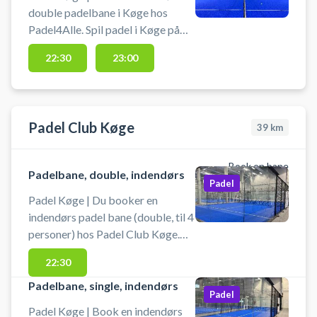
doublelbane.
double padelbane i Køge hos
Padel4Alle. Spil padel i Køge på
topmoderne kunstgræs
22:30
23:00
padelbaner med god akustik og et
padelcenter i Køge med
ventilation og aircondition Der er
gratis parkering ved Padel4Alle
Padel Club Køge
39
km
Køge beliggende på Stormøllevej
100, 4600 Køge. Padel4Alle i
Køge byder på i alt 5 padelbaner -
Book en bane
Padelbane, double, indendørs
4 indendørs doublebaner med
Padel
aircondition og 1 udendørs double
Padel Køge | Du booker en
padelbane.
indendørs padel bane (double, til 4
personer) hos Padel Club Køge.
Hos Padel Club Køge er lånebats
22:30
altid inkluderet i banelejen og
bolde kan købes i centret. Der er
Padelbane, single, indendørs
Padel
omklædningsrum med
Padel Køge | Book en indendørs