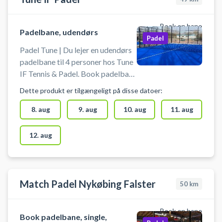
belysning og adgang til
omklædning og badefaciliteter.
PADELPIT tilbyder leje af bat og
Book en bane
Padelbane, udendørs
gratis brug af bolde. Nye padel
Padel
tennis bolde kan købes på stedet.
Padel Tune | Du lejer en udendørs
padelbane til 4 personer hos Tune
IF Tennis & Padel. Book padelbane
og spil padel i Tune ved Roskilde.
Dette produkt er tilgængeligt på disse datoer:
Du skal slev medbringe eget
udstyr så som bat og bolde.
8. aug
9. aug
10. aug
11. aug
12. aug
Match Padel Nykøbing Falster
50
km
Book en bane
Book padelbane, single,