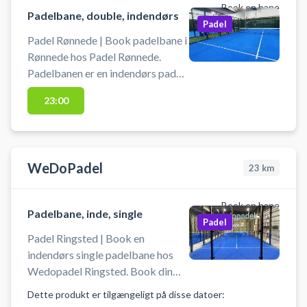
Book en bane
Padelbane, double, indendørs
Padel
Padel Rønnede | Book padelbane i
Rønnede hos Padel Rønnede.
Padelbanen er en indendørs padel
tennis bane til 4 padel spillere. Spil
23:00
padel i Rønnede ved Faxe på én af
de 2 moderne doublebaner hos
Padel Rønnede beliggende på
Industrivej 44, 4683 Rønnede - lige
WeDoPadel
23
km
ved motorvejen og padelbaner
tæt ved Faxe og Næstved. Padel
Rønnede tilbyder gratis parkering,
Book en bane
Padelbane, inde, single
omklædning- og badefaciliteter
Padel
samt en koldvandsautomat til fri
Padel Ringsted | Book en
afbenyttelse.
indendørs single padelbane hos
Wedopadel Ringsted. Book din
padelbane og spil padel i Ringsted
Dette produkt er tilgængeligt på disse datoer:
på en Supercourt XN singlebane