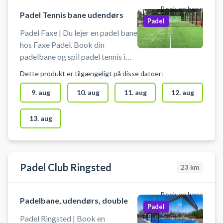
gratis parkering foran.
Book en bane
Padel Tennis bane udendørs
Padel
Padel Faxe | Du lejer en padel bane
hos Faxe Padel. Book din
padelbane og spil padel tennis i
Faxe på en udendørs padelbane
Dette produkt er tilgængeligt på disse datoer:
for optil 4 spillere. PRAKTISK
INFORMATION:<br> ✔ Bat og
9. aug
10. aug
11. aug
12. aug
bolde forefindes i box ved
padelbanen, og er inkluderet i
13. aug
lejeprisen.<br> ✔ Lys på banen er
tilkoblet en sensor og tænder
automatisk når lysforholdene
kræver det.<br> ✔ Gratis
Padel Club Ringsted
23
km
parkering lige overfor padelbanen
- nemt for padel spillere i bil fra
Book en bane
Rønnede og Faxe Ladeplads.
Padelbane, udendørs, double
Padel
Padel Ringsted | Book en