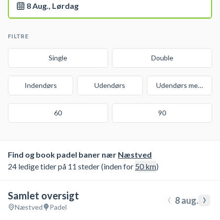
8 Aug., Lørdag
FILTRE
Single
Double
Indendørs
Udendørs
Udendørs med over
60
90
Find og book padel baner nær
Næstved
24 ledige tider på 11 steder (inden for
50
km
)
Samlet oversigt
‹
›
8 aug.
Næstved
Padel