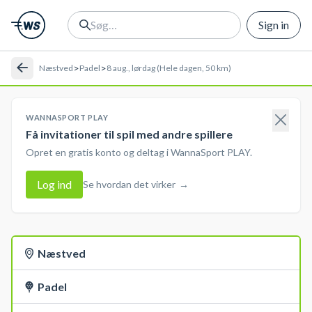
Sign in
>
>
Næstved
Padel
8 aug., lørdag (Hele dagen, 50 km)
WANNASPORT PLAY
Få invitationer til spil med andre spillere
Opret en gratis konto og deltag i WannaSport PLAY.
Log ind
Se hvordan det virker
→
Næstved
Padel