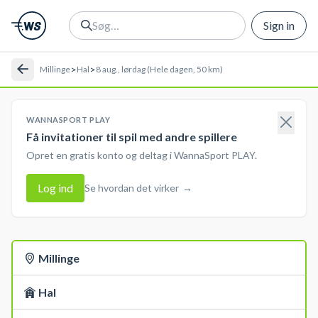
Sign in
>
>
Millinge
Hal
8 aug., lørdag (Hele dagen, 50 km)
WANNASPORT PLAY
Få invitationer til spil med andre spillere
Opret en gratis konto og deltag i WannaSport PLAY.
Log ind
Se hvordan det virker
→
Millinge
Hal