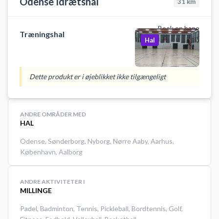
Odense Idrætshal
31
km
Book en bane
Træningshal
Hal
Dette produkt er i øjeblikket ikke tilgængeligt
ANDRE OMRÅDER MED
HAL
Odense
,
Sønderborg
,
Nyborg
,
Nørre Aaby
,
Aarhus
,
København
,
Aalborg
ANDRE AKTIVITETER I
MILLINGE
Padel
,
Badminton
,
Tennis
,
Pickleball
,
Bordtennis
,
Golf
,