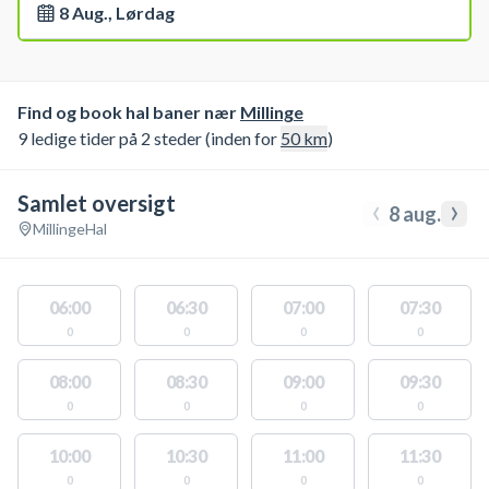
8 Aug., Lørdag
Find og book hal baner nær
Millinge
9 ledige tider på 2 steder (inden for
50
km
)
Samlet oversigt
‹
›
8 aug.
Millinge
Hal
06:00
06:30
07:00
07:30
0
0
0
0
08:00
08:30
09:00
09:30
0
0
0
0
10:00
10:30
11:00
11:30
0
0
0
0