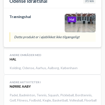
Odense Idrætshal
31
km
Book en bane
Træningshal
Hal
Dette produkt er i øjeblikket ikke tilgængeligt
ANDRE OMRÅDER MED
HAL
Kolding
,
Odense
,
Aarhus
,
Aalborg
,
København
ANDRE AKTIVITETER I
NØRRE AABY
Padel
,
Badminton
,
Tennis
,
Squash
,
Pickleball
,
Bordtennis
,
Golf
,
Fitness
,
Fodbold
,
Kegle
,
Basketball
,
Volleyball
,
Floorball