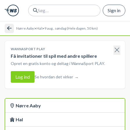
Sign in
>
>
Nørre Aaby
Hal
9 aug., søndag (Hele dagen, 50 km)
WANNASPORT PLAY
Få invitationer til spil med andre spillere
Opret en gratis konto og deltag i WannaSport PLAY.
Log ind
Se hvordan det virker
→
Nørre Aaby
Hal