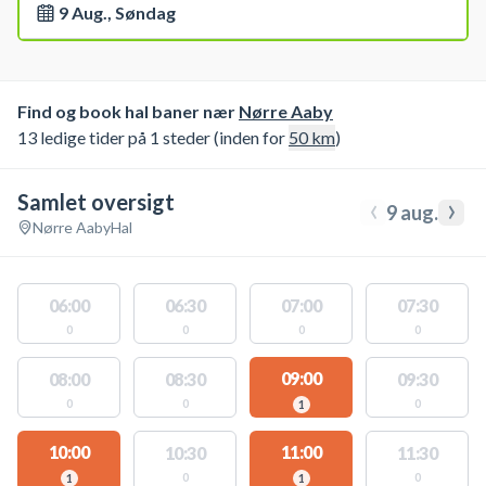
9 Aug., Søndag
Find og book hal baner nær
Nørre Aaby
13 ledige tider på 1 steder (inden for
50
km
)
Samlet oversigt
‹
›
9 aug.
Nørre Aaby
Hal
06:00
06:30
07:00
07:30
0
0
0
0
09:00
08:00
08:30
09:30
0
0
0
1
10:00
11:00
10:30
11:30
0
0
1
1