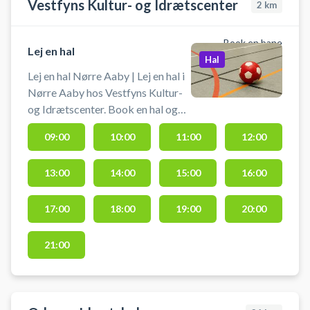
Vestfyns Kultur- og Idrætscenter
2
km
Book en bane
Lej en hal
Hal
Lej en hal Nørre Aaby | Lej en hal i
Nørre Aaby hos Vestfyns Kultur-
og Idrætscenter. Book en hal og
spil bl.a. badminton på flere baner
09:00
10:00
11:00
12:00
eller håndbold i Nørre Aaby, hvor
du lejer en af Vestfyns Kultur- og
13:00
14:00
15:00
16:00
Idrætscenters hallerne. Gratis
parkering foran hallerne, hvis du er
i bil fra Middelfart, Ejby eller
17:00
18:00
19:00
20:00
Brenderup i forbindelse med din
booking af en hal i Vestfyns
21:00
Idrætscenter.