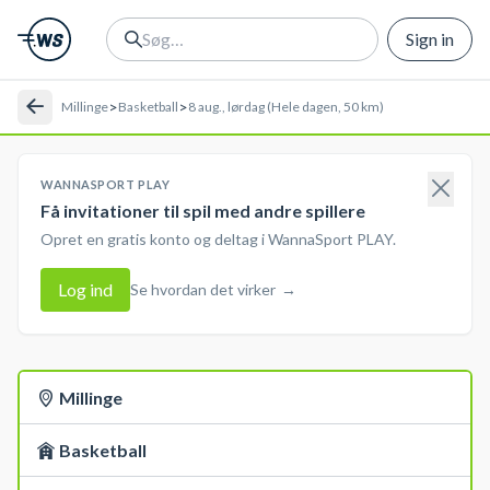
Sign in
>
>
Millinge
Basketball
8 aug., lørdag (Hele dagen, 50 km)
WANNASPORT PLAY
Få invitationer til spil med andre spillere
Opret en gratis konto og deltag i WannaSport PLAY.
Log ind
Se hvordan det virker
→
Millinge
Basketball