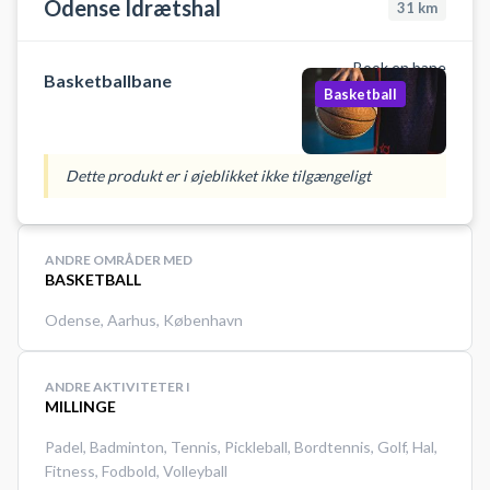
Odense Idrætshal
31
km
Book en bane
Basketballbane
Basketball
Dette produkt er i øjeblikket ikke tilgængeligt
ANDRE OMRÅDER MED
BASKETBALL
Odense
,
Aarhus
,
København
ANDRE AKTIVITETER I
MILLINGE
Padel
,
Badminton
,
Tennis
,
Pickleball
,
Bordtennis
,
Golf
,
Hal
,
Fitness
,
Fodbold
,
Volleyball