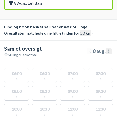
8 Aug., Lørdag
Find og book basketball baner nær
Millinge
0
resultater matchede dine filtre (inden for
50
km
)
Samlet oversigt
‹
›
8 aug.
Millinge
Basketball
06:00
06:30
07:00
07:30
0
0
0
0
08:00
08:30
09:00
09:30
0
0
0
0
10:00
10:30
11:00
11:30
0
0
0
0