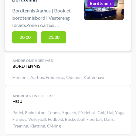
Bordtennis
Bordtennis Aarhus | Book et
bordtennisbord I Vestereng
IdrætsZone i Aarhus.
Bordtennisbordet står i
20:00
21:00
Cafeområdet. En booking giver
adgang til huset og til
bordtennisbord 1. Der ligger bat,
ANDRE OMRÅDER MED
men gode bat og bolde skal selv
BORDTENNIS
medbringes! Gratis parkering ved
grus parkeringen 50 meter fra
Horsens
,
Aarhus
,
Fredericia
,
Odense
,
København
hallen, ved booking af
bordtennisbord i Aarhus hos
ANDRE AKTIVITETER I
Vestereng IdrætsZone.
HOU
Padel
,
Badminton
,
Tennis
,
Squash
,
Pickleball
,
Golf
,
Hal
,
Yoga
,
Fitness
,
Volleyball
,
Fodbold
,
Basketball
,
Floorball
,
Dans
,
Træning
,
Klatring
,
Cykling