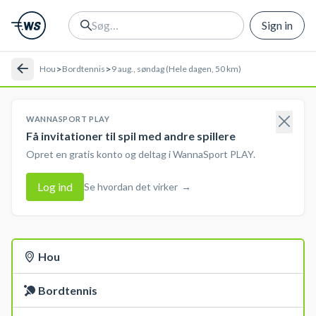
Sign in
>
>
Hou
Bordtennis
9 aug., søndag (Hele dagen, 50 km)
WANNASPORT PLAY
Få invitationer til spil med andre spillere
Opret en gratis konto og deltag i WannaSport PLAY.
Log ind
Se hvordan det virker
→
Hou
Bordtennis