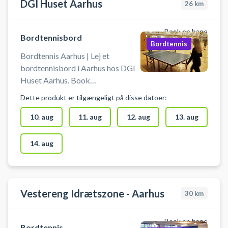
DGI Huset Aarhus
26
km
Book en bane
Bordtennisbord
Bordtennis
Bordtennis Aarhus | Lej et
bordtennisbord i Aarhus hos DGI
Huset Aarhus. Book
bordtennisbord og spil bordtennis
Dette produkt er tilgængeligt på disse datoer:
i Aarhus. Det er muligt at låne bat
og bolde i receptionen.
10. aug
11. aug
12. aug
13. aug
14. aug
Vestereng Idrætszone - Aarhus
30
km
Book en bane
Bordtennis