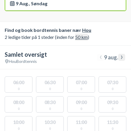
9 Aug., Søndag
Find og book bordtennis baner nær
Hou
2 ledige tider på 1 steder (inden for
50
km
)
Samlet oversigt
‹
›
9 aug.
Hou
Bordtennis
06:00
06:30
07:00
07:30
0
0
0
0
08:00
08:30
09:00
09:30
0
0
0
0
10:00
10:30
11:00
11:30
0
0
0
0