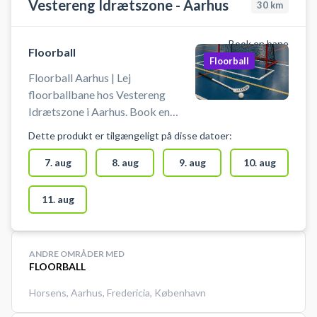
Vestereng Idrætszone - Aarhus
30
km
Book en bane
Floorball
Floorball
Floorball Aarhus | Lej
floorballbane hos Vestereng
Idrætszone i Aarhus. Book en
floorballbane og spil floorball i
Dette produkt er tilgængeligt på disse datoer:
Aarhus på en indendørs
floorballbane hos Vestereng
7. aug
8. aug
9. aug
10. aug
Idrætszone. Floorballbanen i
Aarhus udgør 1/3 af hallen. Gratis
11. aug
parkering ved grus parkeringen 50
meter fra hallen ved booking af
floorballbane i Aarhus hos
ANDRE OMRÅDER MED
Vestereng Idrætszone.
FLOORBALL
Horsens
,
Aarhus
,
Fredericia
,
København