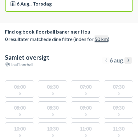
6 Aug., Torsdag
Find og book floorball baner nær
Hou
0
resultater matchede dine filtre (inden for
50
km
)
Samlet oversigt
‹
›
6 aug.
Hou
Floorball
06:00
06:30
07:00
07:30
0
0
0
0
08:00
08:30
09:00
09:30
0
0
0
0
10:00
10:30
11:00
11:30
0
0
0
0