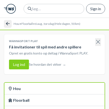
Sign in
>
>
Hou
Floorball
6 aug., torsdag (Hele dagen, 50 km)
WANNASPORT PLAY
Få invitationer til spil med andre spillere
Opret en gratis konto og deltag i WannaSport PLAY.
Log ind
Se hvordan det virker
→
Hou
Floorball