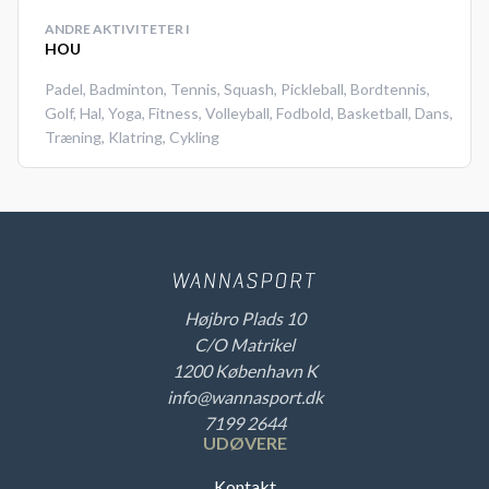
ANDRE AKTIVITETER I
HOU
Padel
,
Badminton
,
Tennis
,
Squash
,
Pickleball
,
Bordtennis
,
Golf
,
Hal
,
Yoga
,
Fitness
,
Volleyball
,
Fodbold
,
Basketball
,
Dans
,
Træning
,
Klatring
,
Cykling
Højbro Plads 10
C/O Matrikel
1200 København K
info@wannasport.dk
7199 2644
UDØVERE
Kontakt