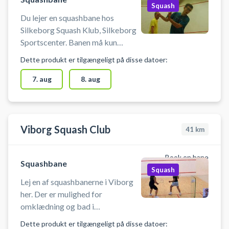
Squash
Du lejer en squashbane hos
Silkeborg Squash Klub, Silkeborg
Sportscenter. Banen må kun
benyttes med indendørs sko, der
Dette produkt er tilgængeligt på disse datoer:
ikke laver mærker i gulvet. Lyset
tænder/slukker automatisk 10 min
7. aug
8. aug
før/efter ti
Viborg Squash Club
41
km
Book en bane
Squashbane
Squash
Lej en af squashbanerne i Viborg
her. Der er mulighed for
omklædning og bad i
omklædningsrummene, der ligger
Dette produkt er tilgængeligt på disse datoer: