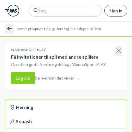
Sign in
>
>
Herning
Squash
6 aug., torsdag (Hele dagen, 50 km)
WANNASPORT PLAY
Få invitationer til spil med andre spillere
Opret en gratis konto og deltag i WannaSport PLAY.
Log ind
Se hvordan det virker
→
Herning
Squash