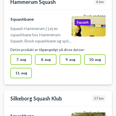
Hammerum Squash
6
km
Book en bane
Squashbane
Squash
Squash Hammerum | Lej en
squashbane hos Hammerum
Squash. Book squashbane og spil
squash i Hammerum på
Dette produkt er tilgængeligt på disse datoer:
squashbaner ikke langt fra
Herning. Der er mulighed for bad
7. aug
8. aug
9. aug
10. aug
og omklædning i Hammerum
Hallen. Banen må kun benyttes
11. aug
med indendørssko, der ikke laver
mærker i gulvet.
Silkeborg Squash Klub
37
km
Book en bane
Squashbane