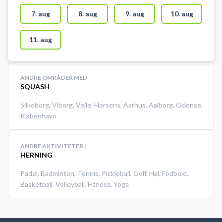
umiddelbart op af squash
lokalerne. Lyset på banen tændes
7. aug
8. aug
9. aug
10. aug
på kontakten ved siden af glasvæg
11. aug
ANDRE OMRÅDER MED
SQUASH
Silkeborg
,
Viborg
,
Vejle
,
Horsens
,
Aarhus
,
Aalborg
,
Odense
,
København
ANDRE AKTIVITETER I
HERNING
Padel
,
Badminton
,
Tennis
,
Pickleball
,
Golf
,
Hal
,
Fodbold
,
Basketball
,
Volleyball
,
Fitness
,
Yoga