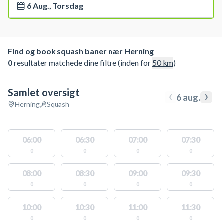
6 Aug., Torsdag
Find og book squash baner nær
Herning
0
resultater matchede dine filtre (inden for
50
km
)
Samlet oversigt
‹
›
6 aug.
Herning
Squash
06:00
06:30
07:00
07:30
0
0
0
0
08:00
08:30
09:00
09:30
0
0
0
0
10:00
10:30
11:00
11:30
0
0
0
0