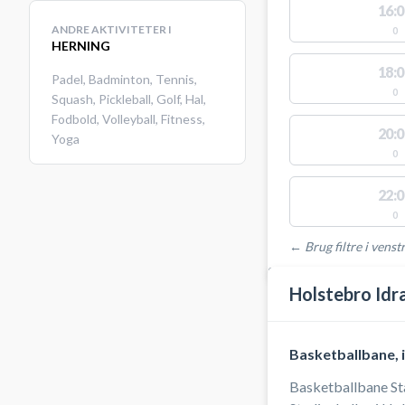
16:0
ANDRE AKTIVITETER I
0
HERNING
18:0
Padel
,
Badminton
,
Tennis
,
0
Squash
,
Pickleball
,
Golf
,
Hal
,
Fodbold
,
Volleyball
,
Fitness
,
20:0
Yoga
0
22:0
0
← Brug filtre i venstr
STEDER MED LEDIGE 
Holstebro Idr
Basketballbane, 
Basketballbane St