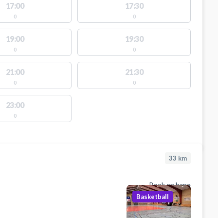
17:00
17:30
0
0
19:00
19:30
0
0
21:00
21:30
0
0
23:00
0
33
km
Book en bane
Basketball