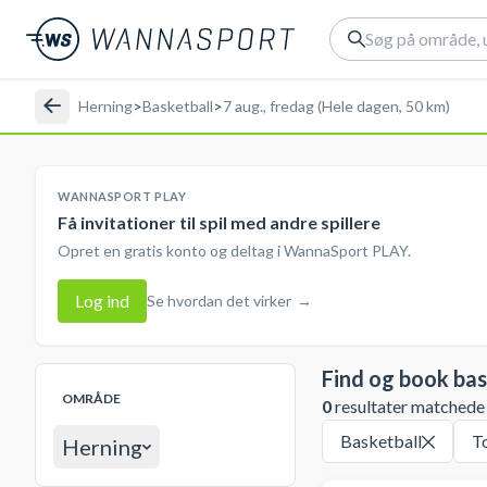
Herning
>
Basketball
>
7 aug., fredag (Hele dagen, 50 km)
WANNASPORT PLAY
Få invitationer til spil med andre spillere
Opret en gratis konto og deltag i WannaSport PLAY.
Log ind
Se hvordan det virker
→
Find og book bas
OMRÅDE
0
resultater matchede d
Basketball
T
Herning