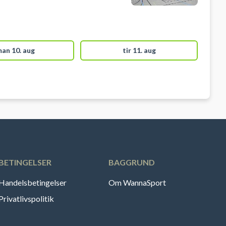
an 10. aug
tir 11. aug
BETINGELSER
BAGGRUND
Handelsbetingelser
Om WannaSport
Privatlivspolitik