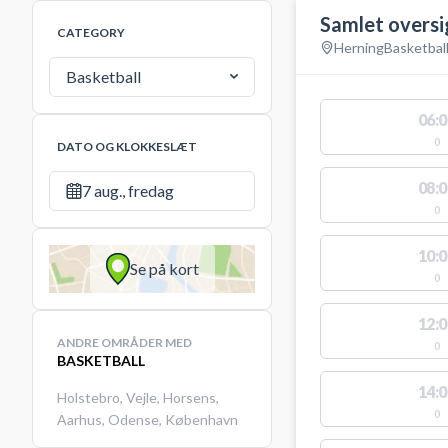
Samlet oversi
CATEGORY
Herning
Basketbal
Basketball
06:0
0
DATO OG KLOKKESLÆT
08:0
7 aug., fredag
0
10:0
Se på kort
0
12:0
ANDRE OMRÅDER MED
0
BASKETBALL
14:0
Holstebro
,
Vejle
,
Horsens
,
0
Aarhus
,
Odense
,
København