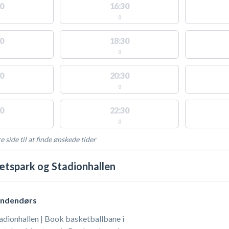
0
16:30
0
0
18:30
0
0
20:30
0
0
22:30
0
e side til at finde ønskede tider
AKTIVITETER
ætspark og Stadionhallen
indendørs
adionhallen | Book basketballbane i