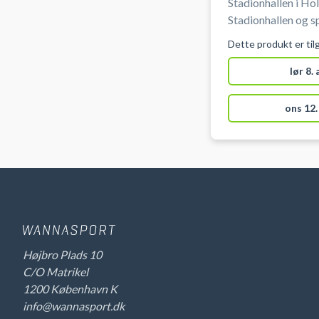
Stadionhallen i Ho
Stadionhallen og s
Foruden basketball
Dette produkt er til
Stadionhallen også
bl.a. indendørs fo
lør 8.
pickleballbaner i 
ons 12.
Højbro Plads 10
C/O Matrikel
1200 København K
info@wannasport.dk