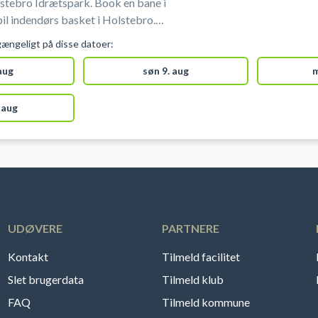
lstebro Idrætspark. Book en bane i
pil indendørs basket i Holstebro.
banen som er klar til booking byder
gængeligt på disse datoer:
 på booking en række andre aktiviteter
dbold, badminton-, volley- og
 aug
søn 9. aug
m
samme lokaler.
 aug
UDØVERE
PARTNERE
Kontakt
Tilmeld facilitet
Slet brugerdata
Tilmeld klub
FAQ
Tilmeld kommune