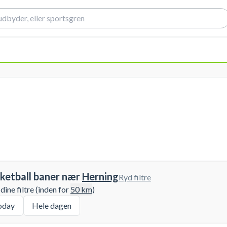
ketball baner nær
Herning
Ryd filtre
ine filtre (inden for
50
km
)
oday
Hele dagen