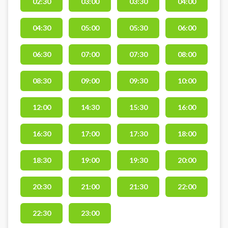
02:30
03:00
03:30
04:00
padelcenter i Varde med i alt 5
baner. Booking af padel hos Varde
04:30
05:00
05:30
06:00
Padel er inklusiv et lånebat, og
bolde kan købes i Varde Padel
center. Gratis parkering ved Varde
06:30
07:00
07:30
08:00
Padel gør det nemt at komme til
padelcentrets indendørs
08:30
09:00
09:30
10:00
padelbaner.
12:00
14:30
15:30
16:00
16:30
17:00
17:30
18:00
18:30
19:00
19:30
20:00
20:30
21:00
21:30
22:00
22:30
23:00