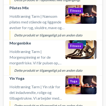
hverdag, så du bliver bedst muligt
Pilates Mix
styrket til dine
Fitness
hverdagsaktiviteter. Øvelserne
Holdtræning Tarm | Nænsom
foregår med vægte, hvor du selv
pilates med stående og liggende
styrer belastning, samt med
øvelser for ryg, skuldre, mave og
varierende andre redskaber. Du
stor fokus på åndedrættet. Der vil
Dette produkt er tilgængeligt på en anden dato
skal henvende dig til instruktøren
også inddrages øvelser fra
Morgenbike
ved holdstart.
forskellige yogastile, som
Fitness
variation i træningen. Det hele
Holdtræning Tarm |
foregår i et roligt tempo og ikke
Morgenspinning er for de
for svært, så alle kan være med. I
morgenfriske. Vi får pulsen op,
lokalet er alle de redskaber, du
sved på panden og trætte ben når
Dette produkt er tilgængeligt på en anden dato
skal bruge - men du er selvfølgelig
vi cykler i godt selskab. Hver
Yin Yoga
også velkommen til medbringe
instruktør har sin egen stil og
Yoga
selv.
kører timerne efter individuel
Holdtræning Tarm | Yin står for
belastning og puls så alle kan være
det indadvendte, rolige og
med. Du kan låne spinningssko i
tilbagetrukne. Vi arbejder med
centeret og på din smartphone kan
vores muskler og bindevæv i
Dette produkt er tilgængeligt på en anden dato