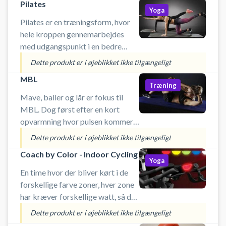
Team) in der AS Huse Arena
Pilates
Yoga
(SportsPark Blaavandshuk).
Pilates er en træningsform, hvor
hele kroppen gennemarbejdes
med udgangspunkt i en bedre
forståelse af hvordan sind og krop
Dette produkt er i øjeblikket ikke tilgængeligt
hænger sammen. Ved at sikre
MBL
denne sammenhæng kan vi
Træning
modarbejde de småskader
Mave, baller og lår er fokus til
MBL. Dog først efter en kort
opvarmning hvor pulsen kommer
op og smilet frem. Der bruges
Dette produkt er i øjeblikket ikke tilgængeligt
mange forskellige redskaber her.
Coach by Color - Indoor Cycling
Det kan være elastikker, body-
Yoga
barrer og tube
En time hvor der bliver kørt i de
forskellige farve zoner, hver zone
har kræver forskellige watt, så du
får en kanon træning, hvor både
Dette produkt er i øjeblikket ikke tilgængeligt
kondition , udholdenhed, styrke,