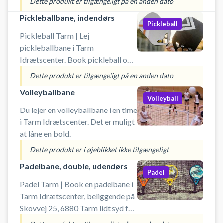
Dette produkt er tilgængeligt på en anden dato
kunstgræs tennisbaner. Booking
Pickleballbane, indendørs
af tennisbane er inkl. lån af ketcher
Pickleball
og bolde. Ved booking af
Pickleball Tarm | Lej
tennisbanen er der gratis
pickleballbane i Tarm
parkering ved Tarm Idrætscenters
Idrætscenter. Book pickleball og
tennisbaner, som du finder på
spil pickleball i Tarm på en af
Dette produkt er tilgængeligt på en anden dato
Skovvej 25, 6880 Tarm.
idrætscentrets indendørs baner.
Volleyballbane
Booking af pickleballbane er inkl.
Volleyball
lån af bat og bolde. Ved booking
Du lejer en volleyballbane i en time
af pickleball bane er der gratis
i Tarm Idrætscenter. Det er muligt
parkering ved Tarm Idrætscenter
at låne en bold.
på Skovvej 25, 6880 Tarm.
Dette produkt er i øjeblikket ikke tilgængeligt
Padelbane, double, udendørs
Padel
Padel Tarm | Book en padelbane i
Tarm Idrætscenter, beliggende på
Skovvej 25, 6880 Tarm lidt syd for
Skjern. Padelbanen er en double