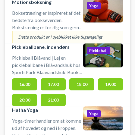
Motionsboksning
bliver sat i spil. Mulighed for
Yoga
Boksetræning er inspireret af det
bedste fra bokseverden.
Bokstræning er for dig som gerne
vil deltage på en hård time, hvor du
Dette produkt er i øjeblikket ikke tilgængeligt
vil blive udfordret på både styrke
Pickleballbane, indendørs
og udholdenhed samt kondition.
Pickleball
Bokse
Pickleball Blåvand | Lej en
pickleballbane i Blåvandshuk hos
SportsPark Blaavandshuk. Book
og spil pickleball i Blåvand på en
16:00
17:00
18:00
19:00
bane i Den Gamle Hal ved
SportsPark Blaavandshuk. Der
20:00
21:00
findes udstyr, som net, bat og
bolde i hallen.
Hatha Yoga
Yoga
Yoga-timer handler om at komme
ud af hovedet og ned i kroppen.