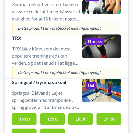
Zumba toning, hvor step-bænken
på panel ved døren.
vil være en del af timen. Masser af
mulighed for at få brændt noget
energi af, man bliver glad i låget af
Dette produkt er i øjeblikket ikke tilgængeligt
den gode musik. Husk drikkedunk.
TRX
Fitness
TRX blev kåret som det mest
populære træningsredskab i
verden, og det ser ud til at ligge
klart i toppen af populære
Dette produkt er i øjeblikket ikke tilgængeligt
træningsredskaber igen i 2016.
Springsal / Gymnastiksal
Det er et af de absolut bedste
Hal
træningsformer, du ka
Springsal Blåvand | Lej et
springcenter med trampoliner,
springgrave, airtrack m.m. Book
en springsal og lav
16:00
17:00
18:00
19:00
springgymnastik i Blaavandshuk i
dedikerede lokaler.