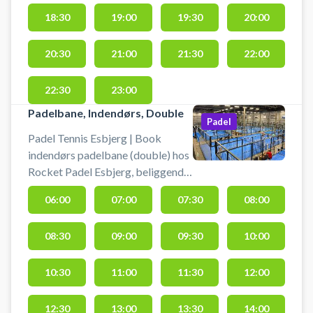
18:30
19:00
19:30
20:00
20:30
21:00
21:30
22:00
22:30
23:00
Padelbane, Indendørs, Double
Padel
Padel Tennis Esbjerg | Book
indendørs padelbane (double) hos
Rocket Padel Esbjerg, beliggende
på Tømrervej 17, 6710 Esbjerg V.
06:00
07:00
07:30
08:00
Book en padelbane og spil padel
tennis i Esbjerg på double
08:30
09:00
09:30
10:00
padelbaner i Rocket Padels
padelcenter i Esbjerg. Booking af
padelbaner hos Rocket Padel
10:30
11:00
11:30
12:00
Esbjerg er nemt på
WannaSport.com, hvor du også
12:30
13:00
13:30
14:00