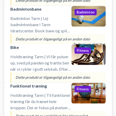
Dette produkt er tilgængeligt på en anden dato
udendørsbane. Book padelbane nu
Badmintonbane
og spil padel i Tarm på udendørs
Badminton
padelbaner i Ringkøbing-Skjern
Badminton Tarm | Lej
Kommune. Tarm Idrætscenter -
badmintonbane i Tarm
padel byder på 2 double
Idrætscenter. Book bane og spil
padelbaner og derudover: ✔
badminton i Tarm på en af
Dette produkt er tilgængeligt på en anden dato
Gratis parkering ved
idrætscentrets badmintonbaner.
Deltag i en aktivitet
Bike
padelbanerne hos Idrætscenter i
Booking af badmintonbane er inkl.
Fitness
Tarm. ✔ Lån af bat og bolde er
lån af badminton ketcher og
Holdtræning Tarm | Vi får pulsen
inklusiv i booking af padel banen.
bolde. Ved booking af badminton
op, sved på panden og trætte ben
✔ Omklædningsrum og
bane er der gratis parkering ved
når vi cykler i godt selskab. Efter
badefaciliteter. #padel-tarm
Tarm Idrætscenters tennisbaner,
dette lidt kortere spinningshold, er
Dette produkt er tilgængeligt på en anden dato
#padel-ringkøbing
som du finder på Skovvej 25, 6880
det oplagt at melde dig på
Funktionel træning
Tarm.
cirkeltræning lige bagefter - så
Fitness
har du fået en fantastisk træning
Holdtræning Tarm | Til funktionel
af hele kroppen og med både puls
træning får du trænet hele
og styrke!
kroppen. Der er fokus på øvelser
og muskler, du bruger i din
Dette produkt er i øjeblikket ikke tilgængeligt