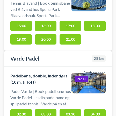
Tennis Blåvand | Book tennisbane
ved Blåvand hos SportsPark
Blaavandshuk. SportsPark
Blåvandshuk tilbyder 1 stk.
15:00
16:00
17:00
18:00
udendørs tennisbane, som ligger
på centrets flexbane. Den bookes
19:00
20:00
21:00
online, efter bookingen vil der
bliver tilsendt 1 stk. kodes, som
indtastes på panel ved døren.
Varde Padel
28
km
Book en bane
Padelbane, double, indendørs
Padel
(10 m. til loft)
Padel Varde | Book padelbane hos
Varde Padel. Lej din padelbane og
spil padel tennis i Varde på en af
byens padelcenters mange
02:30
03:00
03:30
04:00