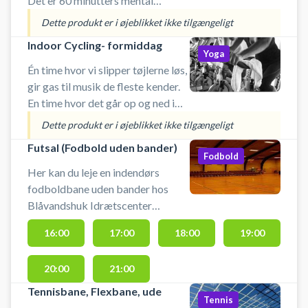
Det er 60 minutters mental
velvære med fokus på smidighed,
Dette produkt er i øjeblikket ikke tilgængeligt
balance og styrke. En time uden
Indoor Cycling- formiddag
musik eller andre stimuli, men tid
Yoga
til at ven
Én time hvor vi slipper tøjlerne løs,
gir gas til musik de fleste kender.
En time hvor det går op og ned i
tempo, vi køre bakke op og ned,
Dette produkt er i øjeblikket ikke tilgængeligt
lige ud af landevejen med og uden
Futsal (Fodbold uden bander)
modvind. Watt farverne er i
Fodbold
Her kan du leje en indendørs
fodboldbane uden bander hos
Blåvandshuk Idrætscenter
(SportCenter Hal 1). Du bedes selv
16:00
17:00
18:00
19:00
medbringe bold. Banen må kun
benyttes med indendørssko, der
20:00
21:00
ikke laver mærker i gul
Tennisbane, Flexbane, ude
Tennis