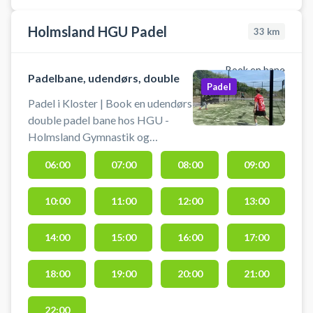
Holmsland HGU Padel
33
km
Book en bane
Padelbane, udendørs, double
Padel
Padel i Kloster | Book en udendørs
double padel bane hos HGU -
Holmsland Gymnastik og
Ungdomsforening i Ringkøbing.
06:00
07:00
08:00
09:00
Spil padel i Kloster beliggende på
Bandsbyvej 2, 6950 Ringkøbing -
10:00
11:00
12:00
13:00
nær Søndervig Strand ved
vesterhavet. Der er gratis
parkering ved padelbanen, hvis du
14:00
15:00
16:00
17:00
er i bil fra nabobyer som
Ringkøbing og Søndervig.
18:00
19:00
20:00
21:00
Booking af padelbanen er inklusiv
bat og bolde.
22:00