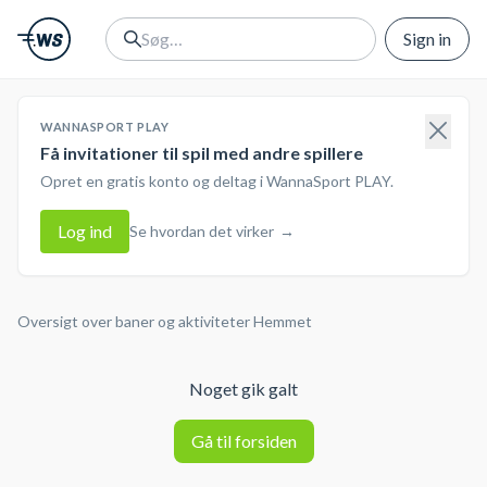
Sign in
WANNASPORT PLAY
Få invitationer til spil med andre spillere
Opret en gratis konto og deltag i WannaSport PLAY.
Log ind
Se hvordan det virker
→
Oversigt over baner og aktiviteter
Hemmet
Noget gik galt
Gå til forsiden