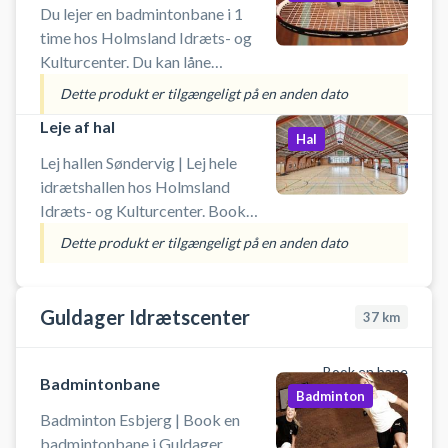
Du lejer en badmintonbane i 1
time hos Holmsland Idræts- og
Kulturcenter. Du kan låne
badmintonketcher og bolde. Du
Dette produkt er tilgængeligt på en anden dato
kan leje en eller flerebaner, der er 5
Leje af hal
badmintonbaner ialt. Für deutsche
Hal
Besucher:
Lej hallen Søndervig | Lej hele
idrætshallen hos Holmsland
Idræts- og Kulturcenter. Book
hallen som kan bruges til fx
Dette produkt er tilgængeligt på en anden dato
indendørs fodbold (uden bander),
floorball (hockey), badminton
eller fri leg.
Guldager Idrætscenter
37
km
Book en bane
Badmintonbane
Badminton
Badminton Esbjerg | Book en
badmintonbane i Guldager