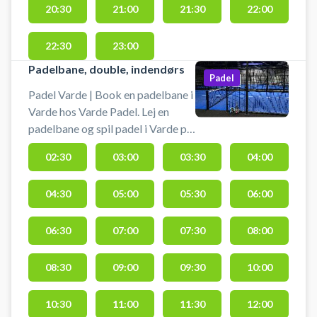
20:30
21:00
21:30
22:00
22:30
23:00
Padelbane, double, indendørs
Padel
Padel Varde | Book en padelbane i
Varde hos Varde Padel. Lej en
padelbane og spil padel i Varde på
en doublebane i et padelcenter
02:30
03:00
03:30
04:00
med i alt 5 padelbaner. Booking af
padel hos Varde Padel er inklusiv
04:30
05:00
05:30
06:00
et lånebat, og bolde kan købes i
Varde Padel center. Gratis
parkering ved Varde Padel gør det
06:30
07:00
07:30
08:00
nemt at komme til padelcentrets
indendørs padelbaner.
08:30
09:00
09:30
10:00
10:30
11:00
11:30
12:00