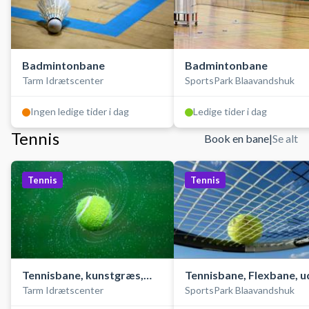
Badmintonbane
Badmintonbane
Tarm Idrætscenter
SportsPark Blaavandshuk
Ingen ledige tider i dag
Ledige tider i dag
Tennis
Book en bane
|
Se alt
Tennis
Tennis
Tennisbane, kunstgræs,
Tennisbane, Flexbane, u
Tarm Idrætscenter
SportsPark Blaavandshuk
udendørs