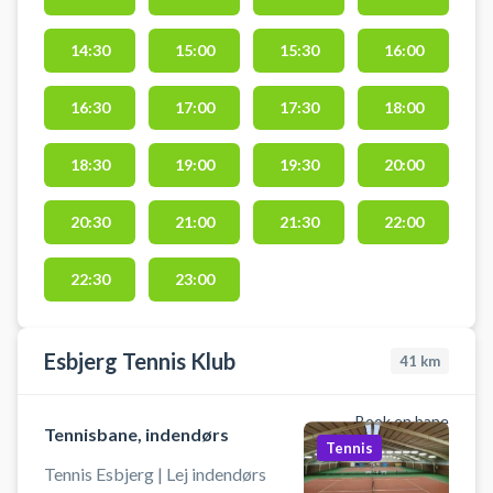
kan booke padel baner til alle de
øvrige Rocket Padel afdelinger i
14:30
15:00
15:30
16:00
landet samt mange andre padel
tennis udbydere i og omkring
16:30
17:00
17:30
18:00
Esbjerg.
18:30
19:00
19:30
20:00
20:30
21:00
21:30
22:00
22:30
23:00
Esbjerg Tennis Klub
41
km
Book en bane
Tennisbane, indendørs
Tennis
Tennis Esbjerg | Lej indendørs