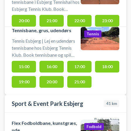
tennisbane i Esbjerg Tennishal hos
Esbjerg Tennis Klub. Book
tennisbane og spil tennis
20:00
21:00
22:00
23:00
indendørs i Esbjerg på en af de to
hard court (Teraflex) baner i
Tennisbane, grus, udendørs
Tennis
tennishallen på Gl. Vardevej.
Tennis Esbjerg | Lej en udendørs
Medbring selv ketcher og bolde.
tennisbane hos Esbjerg Tennis
Klub. Book tennisbane og spil
tennis i Esbjerg på en udendørs
15:00
16:00
17:00
18:00
grusbane. Medbring selv ketcher
og bolde.
19:00
20:00
21:00
Sport & Event Park Esbjerg
41
km
Book en bane
Flex Fodboldbane, kunstgræs,
Fodbold
ude