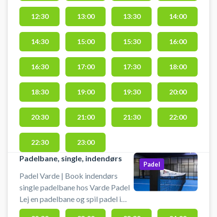
12:30
13:00
13:30
14:00
14:30
15:00
15:30
16:00
16:30
17:00
17:30
18:00
18:30
19:00
19:30
20:00
20:30
21:00
21:30
22:00
22:30
23:00
Padelbane, single, indendørs
Padel
Padel Varde | Book indendørs
single padelbane hos Varde Padel
Lej en padelbane og spil padel i
Varde på en padelbane i et