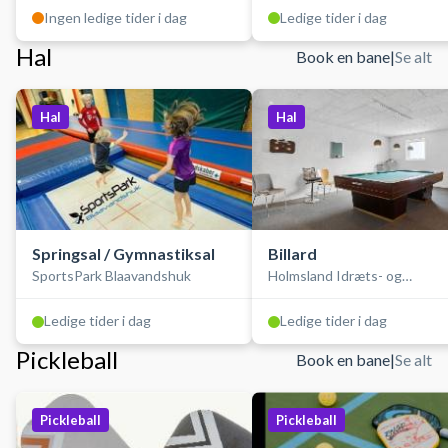
Ingen ledige tider i dag
Ledige tider i dag
Hal
Book en bane
|
Se alt
Hal
Hal
Springsal / Gymnastiksal
Billard
SportsPark Blaavandshuk
Holmsland Idræts- og
Kulturcenter
Ledige tider i dag
Ledige tider i dag
Pickleball
Book en bane
|
Se alt
Pickleball
Pickleball