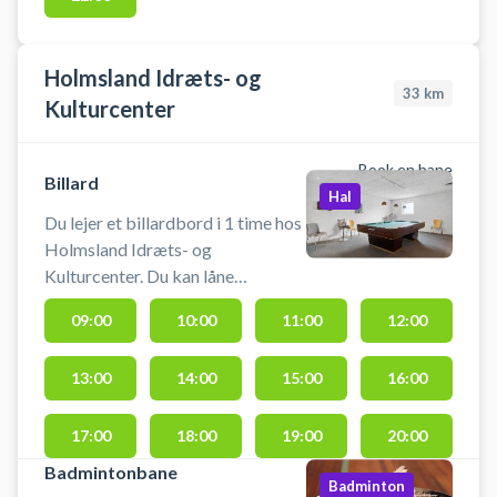
Holmsland Idræts- og
33
km
Kulturcenter
Book en bane
Billard
Hal
Du lejer et billardbord i 1 time hos
Holmsland Idræts- og
Kulturcenter. Du kan låne
badmintonketcher og bolde. Du
09:00
10:00
11:00
12:00
kan leje en eller flerebaner, der er 5
badmintonbaner ialt. Für deutsche
13:00
14:00
15:00
16:00
Besucher: Bu
17:00
18:00
19:00
20:00
Badmintonbane
Badminton