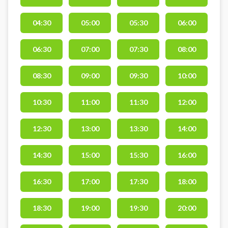
indendørsbaner hos Varde Padel.
Der findes gratis parkering og
04:30
05:00
05:30
06:00
udstyr ved booking af
padelbanerne hos Varde Padel
padelcenter.
06:30
07:00
07:30
08:00
08:30
09:00
09:30
10:00
10:30
11:00
11:30
12:00
12:30
13:00
13:30
14:00
14:30
15:00
15:30
16:00
16:30
17:00
17:30
18:00
18:30
19:00
19:30
20:00