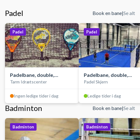
Padel
Book en bane
|
Se alt
Padel
Padel
Padelbane, double,
Padelbane, double,
Tarm Idrætscenter
Padel Skjern
udendørs
indendørs
Ingen ledige tider i dag
Ledige tider i dag
Badminton
Book en bane
|
Se alt
Badminton
Badminton