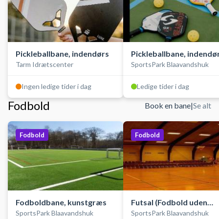
Pickleballbane, indendørs
Pickleballbane, indendø
Tarm Idrætscenter
SportsPark Blaavandshuk
Ingen ledige tider i dag
Ledige tider i dag
Fodbold
Book en bane
|
Se alt
Fodbold
Fodbold
Fodboldbane, kunstgræs
Futsal (Fodbold uden
SportsPark Blaavandshuk
SportsPark Blaavandshuk
bander)