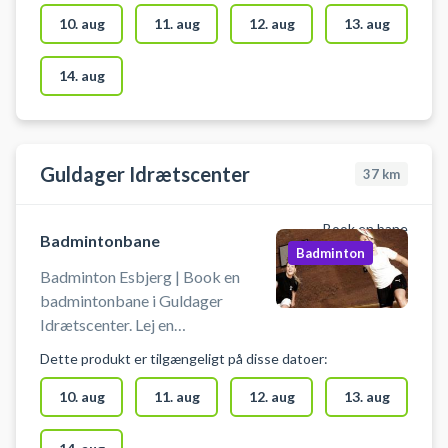
badmintonbaner ialt. Für deutsche
10. aug
11. aug
12. aug
13. aug
Besucher:
14. aug
Guldager Idrætscenter
37
km
Book en bane
Badmintonbane
Badminton
Badminton Esbjerg | Book en
badmintonbane i Guldager
Idrætscenter. Lej en
badmintonbane og spil badminton
Dette produkt er tilgængeligt på disse datoer:
ved Esbjerg på en af
badmintonbanerne i Guldager
10. aug
11. aug
12. aug
13. aug
Idrætscenter. Badmintonbanen
må kun benyttes med