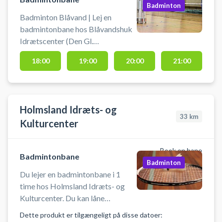
Badminton
Badminton Blåvand | Lej en
badmintonbane hos Blåvandshuk
Idrætscenter (Den Gl.
Hal/KulturSpektrum). book
18:00
19:00
20:00
21:00
badmintonbane og spil badminton
i Blåvand på badmintonbanerne
ved SportsPark Blaavandshuk. Du
bedes selv medbringe ketcher og
Holmsland Idræts- og
bolde. Banen må kun benyttes
33
km
Kulturcenter
med indendørssko, der ikke laver
mærker i gulve
Book en bane
Badmintonbane
Badminton
Du lejer en badmintonbane i 1
time hos Holmsland Idræts- og
Kulturcenter. Du kan låne
badmintonketcher og bolde. Du
Dette produkt er tilgængeligt på disse datoer:
kan leje en eller flerebaner, der er 5