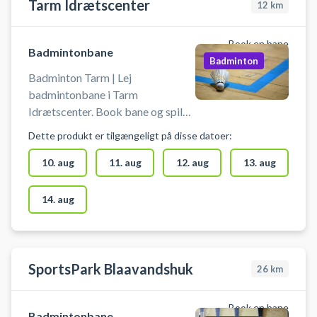
Tarm Idrætscenter
12
km
Book en bane
Badmintonbane
Badminton
Badminton Tarm | Lej
badmintonbane i Tarm
Idrætscenter. Book bane og spil
badminton i Tarm på en af
Dette produkt er tilgængeligt på disse datoer:
idrætscentrets badmintonbaner.
Booking af badmintonbane er inkl.
10. aug
11. aug
12. aug
13. aug
lån af badminton ketcher og
bolde. Ved booking af badminton
14. aug
bane er der gratis parkering ved
Tarm Idrætscenters tennisbaner,
som du finder på Skovvej 25, 6880
Tarm.
SportsPark Blaavandshuk
26
km
Book en bane
Badmintonbane