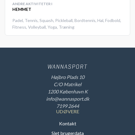
ANDRE AKTIVITETER I
HEMMET
Padel
,
Tennis
,
Squash
,
Pickleball
,
Bordtennis
,
Hal
,
Fodbold
,
Fitness
,
Volleyball
,
Yoga
,
Træning
Højbro Plads 10
C/O Matrikel
1200 København K
info@wannasport.dk
7199 2644
UDØVERE
Kontakt
Slet brugerdata