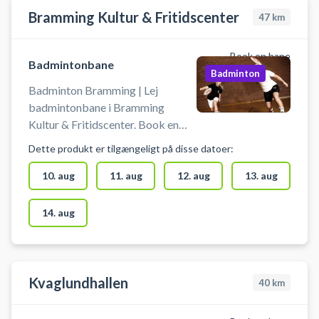
badmintonbane-esbjerg #spil-
Bramming Kultur & Fritidscenter
47
km
badminton-i-esbjerg
Book en bane
Badmintonbane
Badminton
Badminton Bramming | Lej
badmintonbane i Bramming
Kultur & Fritidscenter. Book en
badmintonbane og spil badminton
Dette produkt er tilgængeligt på disse datoer:
ved Esbjerg på en af
badmintonbanerne i Kultur &
10. aug
11. aug
12. aug
13. aug
Fritidscentret i Bramming. Banen
må kun benyttes med
14. aug
indendørssko, så der ikke laver
mærker i gulvet. Medbring selv
ketcher og bolde. Net står klar til
at blive sat op. #badminton-
Kvaglundhallen
40
km
esbjerg #lej-badmintonbane-
esbjerg #spil-badminton-i-