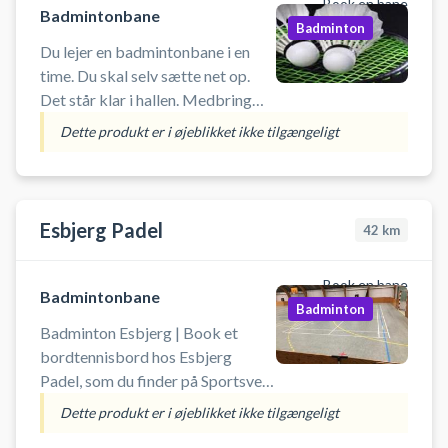
Book en bane
esbjerg #badminton-bramming
Badmintonbane
Badminton
Du lejer en badmintonbane i en
time. Du skal selv sætte net op.
Det står klar i hallen. Medbring
selv ketcher og bolde - mulighed
Dette produkt er i øjeblikket ikke tilgængeligt
for at kontakte Kvaglund Hallen i
forvejen og forespørg på udlejning
Esbjerg Padel
42
km
Book en bane
Badmintonbane
Badminton
Badminton Esbjerg | Book et
bordtennisbord hos Esbjerg
Padel, som du finder på Sportsvej
21, 6705 Esbjerg. Book en
Dette produkt er i øjeblikket ikke tilgængeligt
badmintonbane og spil badminton