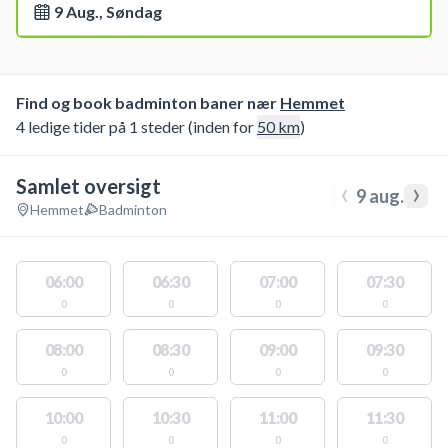
9 Aug., Søndag
Find og book badminton baner nær
Hemmet
4 ledige tider på 1 steder (inden for
50
km
)
Samlet oversigt
‹
›
9 aug.
Hemmet
Badminton
06:00
06:30
07:00
07:30
0
0
0
0
08:00
08:30
09:00
09:30
0
0
0
0
10:00
10:30
11:00
11:30
0
0
0
0