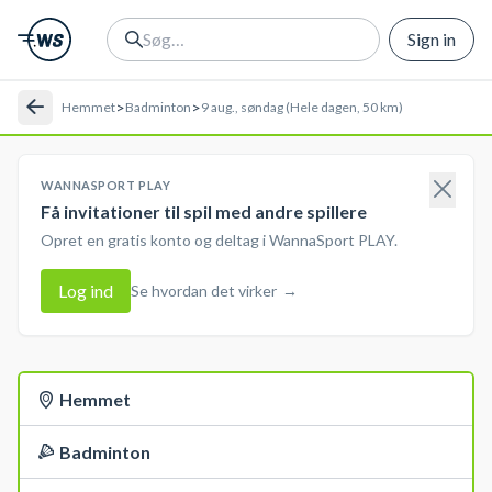
Sign in
>
>
Hemmet
Badminton
9 aug., søndag (Hele dagen, 50 km)
WANNASPORT PLAY
Få invitationer til spil med andre spillere
Opret en gratis konto og deltag i WannaSport PLAY.
Log ind
Se hvordan det virker
→
Hemmet
Badminton