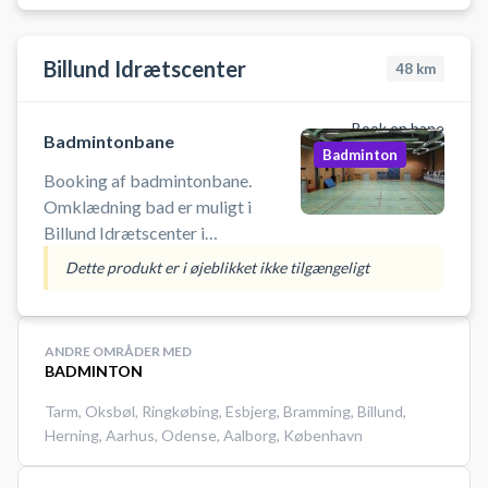
i Esbjerg. Indgang ved EFI-hallerne
Hal 2. Medbring selv udstyr.
Badmintonketchere kan i specielle
Billund Idrætscenter
48
km
tilfælde lånes.
Omklædningsmuligheder og
Book en bane
toiletfaciliteter er tilgængelige.
Badmintonbane
Badminton
Booking af badmintonbane.
Omklædning bad er muligt i
Billund Idrætscenter i
fodboldafdelingen.
Dette produkt er i øjeblikket ikke tilgængeligt
ANDRE OMRÅDER MED
BADMINTON
Tarm
,
Oksbøl
,
Ringkøbing
,
Esbjerg
,
Bramming
,
Billund
,
Herning
,
Aarhus
,
Odense
,
Aalborg
,
København