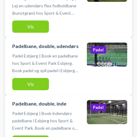
Lej en udendørs flex fodboldbane
(kunstgræs) hos Sport & Event
Park Esbjerg. Book din udendørs
Vis
kunstgræsbane hos Sport & Event
Park Esbjerg – spil fodbold
udendørs på kunstgræsbaner i
Padelbane, double, udendørs
Esbjerg. Mulighed for bad og
Padel
Padel Esbjerg | Book en padelbane
omklædning. Medbring selv fodbold
hos Sport & Event Park Esbjerg.
(e).
Book padel og spil padel i Esbjerg
på en udendørs padelbane til 4
Vis
personer. Gratis parkering når du
booker din bane og spiller padel. Du
medbringer selv bat og bolde.
Padelbane, double, inde
#udendørs-padel-esbjerg #padel-
Padel
Padel Esbjerg | Book indendørs
esbjerg #padelbaner-i-esbjerg
padelbane i Esbjerg hos Sport &
Event Park. Book en padelbane og
spil padel i Esbjerg indendørs på en