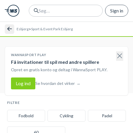
Sign in
>
Esbjerg
Sport & Event Park Esbjerg
WANNASPORT PLAY
Få invitationer til spil med andre spillere
Opret en gratis konto og deltag i WannaSport PLAY.
Log ind
Se hvordan det virker
→
FILTRE
Fodbold
Cykling
Padel
60