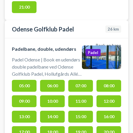
21:00
Odense Golfklub Padel
26
km
Book en bane
Padelbane, double, udendørs
Padel
Padel Odense | Book en udendørs
double padelbane ved Odense
Golfklub Padel, Hollufgårds Allé
21 5220, Odense SØ. Book en af
05:00
06:00
07:00
08:00
de to double padelbaner og spil
padel i Odense udendørs under
09:00
10:00
11:00
12:00
åben himmel. Padelbat kan lejes
og bolde kan købes i
golfklubbens forhal.
13:00
14:00
15:00
16:00
Padelbanerne er beliggende i det
naturskønne område Hollufgård
17:00
18:00
19:00
20:00