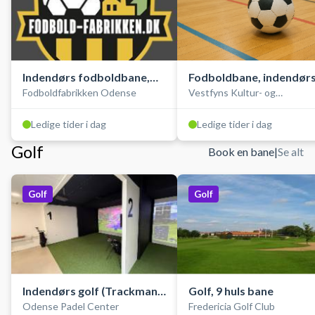
Indendørs fodboldbane,
Fodboldbane, indendør
Fodboldfabrikken Odense
Vestfyns Kultur- og
kunstgræs
Idrætscenter
Ledige tider i dag
Ledige tider i dag
Golf
Book en bane
|
Se alt
Golf
Golf
Indendørs golf (Trackman
Golf, 9 huls bane
Odense Padel Center
Fredericia Golf Club
golfsimulator)