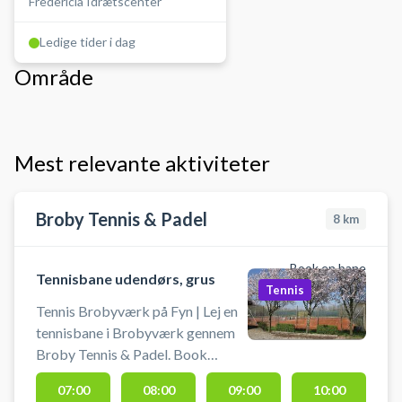
Fredericia Idrætscenter
Ledige tider i dag
Område
Mest relevante aktiviteter
Broby Tennis & Padel
8
km
Book en bane
Tennisbane udendørs, grus
Tennis
Tennis Brobyværk på Fyn | Lej en
tennisbane i Brobyværk gennem
Broby Tennis & Padel. Book
tennisbane og spil tennis i
07:00
08:00
09:00
10:00
Brobyværk på udendørs grus