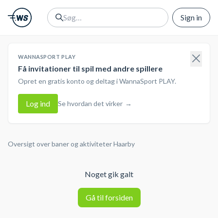
Sign in
WANNASPORT PLAY
Få invitationer til spil med andre spillere
Opret en gratis konto og deltag i WannaSport PLAY.
Log ind
Se hvordan det virker
→
Oversigt over baner og aktiviteter
Haarby
Noget gik galt
Gå til forsiden