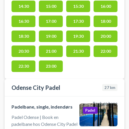
bolde og tennis ketchere, som kan
14:30
15:00
15:30
16:00
lånes gratis ved booking af
tennisbanerne. Refundering sker
16:30
17:00
17:30
18:00
ved regn/våde bane.
18:30
19:00
19:30
20:00
20:30
21:00
21:30
22:00
22:30
23:00
Odense City Padel
27
km
Book en bane
Padelbane, single, indendørs
Padel
Padel Odense | Book en
padelbane hos Odense City Padel