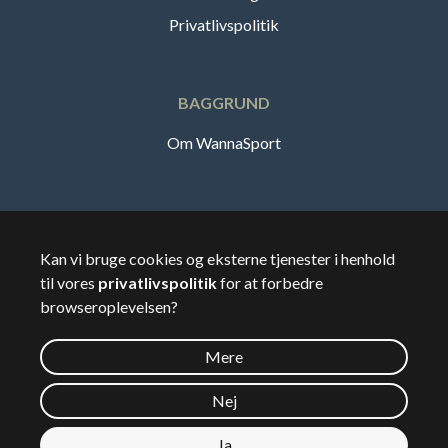
Privatlivspolitik
BAGGRUND
Om WannaSport
Dansk
Kan vi bruge cookies og eksterne tjenester i henhold
til vores
privatlivspolitik
for at forbedre
🇸🇪
Sverige
browseroplevelsen?
Mere
©
2026
Wannasport.dk
Nej
Ja