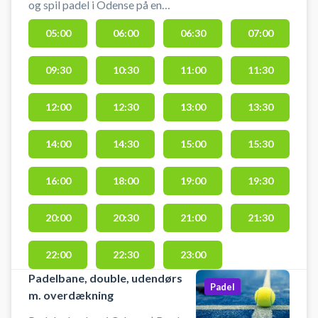
og spil padel i Odense på en
indendørs singlebane med en
05:00
06:00
06:30
07:00
loftshøjde på hele 9,6 meter på
midten. Odense City Padel er
09:30
10:30
11:00
11:30
centralt beliggende med i alt 4
padelbaner, 1 udendørsbane og 3
baner indendørs i de
12:00
12:30
13:00
13:30
stemningsfulde Thrigehaller på
Thriges Plads 9, 5000 Odense C.
14:00
14:30
15:00
15:30
Hos Odense City Padel center kan
du leje bat og købe bolde i
16:00
18:00
19:00
19:30
centeret, hvor du også finder bl.a.
loungeområde og
20:00
20:30
21:00
21:30
omklædningsfaciliteter.
22:00
22:30
23:00
Padelbane, double, udendørs
Padel
m. overdækning