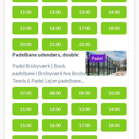
tennisbaner med lys i hyggelige
11:00
12:00
13:00
14:00
omgivelser på Fyn.
15:00
16:00
17:00
18:00
20:00
21:00
22:00
Padelbane udendørs, double
Padel
Padel Brobyværk | Book
padelbane i Brobyværk hos Broby
Tennis & Padel. Lej en padelbane
og spil padel i Brobyværk på en af
07:00
08:00
09:00
10:00
de udendørs padelbaner hos
tennis- og padelklubben i byen.
11:00
12:00
13:00
14:00
15:00
16:00
17:00
18:00