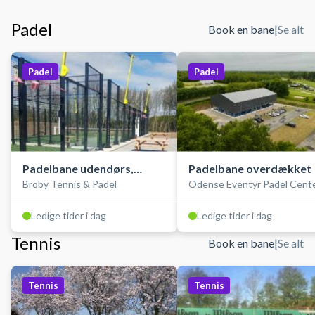
Padel
Book en bane
|
Se alt
Padel
Padel
Padelbane udendørs,
Padelbane overdækket
Broby Tennis & Padel
Odense Eventyr Padel Cent
double
Ledige tider i dag
Ledige tider i dag
Tennis
Book en bane
|
Se alt
Tennis
Tennis