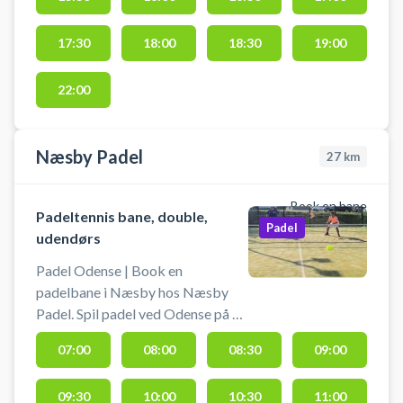
17:30
18:00
18:30
19:00
22:00
Næsby Padel
27
km
Book en bane
Padeltennis bane, double,
Padel
udendørs
Padel Odense | Book en
padelbane i Næsby hos Næsby
Padel. Spil padel ved Odense på en
udendørs double padel tennis
07:00
08:00
08:30
09:00
bane. Der er gratis parkering ved
padeltennis banen og padeltennis
09:30
10:00
10:30
11:00
spillere kan benytte Næsbyhallens