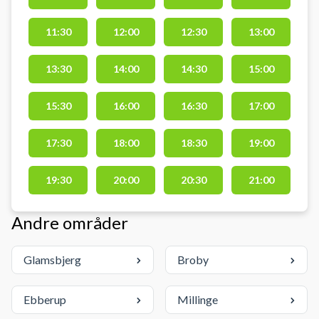
omklædningsfaciliteter i
åbningstiden. Tjek hallens
11:30
12:00
12:30
13:00
åbningstider på Næsbyhallens
hjemmeside.
13:30
14:00
14:30
15:00
15:30
16:00
16:30
17:00
17:30
18:00
18:30
19:00
19:30
20:00
20:30
21:00
Andre områder
Glamsbjerg
Broby
Ebberup
Millinge