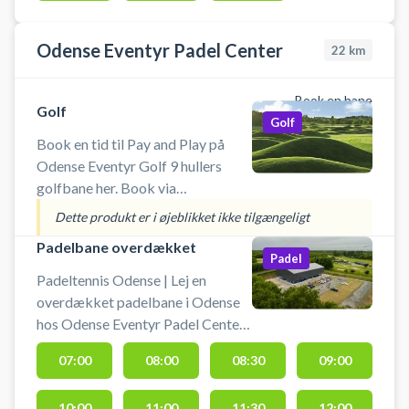
Odense Eventyr Padel Center
22
km
Book en bane
Golf
Golf
Book en tid til Pay and Play på
Odense Eventyr Golf 9 hullers
golfbane her. Book via
WannaSport og spar op til 30%.
Dette produkt er i øjeblikket ikke tilgængeligt
BEMÆRK: Denne bane er for alle.
Padelbane overdækket
Det er ikke nødvendigt at være
Padel
medlem af DGU eller h
Padeltennis Odense | Lej en
overdækket padelbane i Odense
hos Odense Eventyr Padel Center.
Book din padelbane og spil padel
07:00
08:00
08:30
09:00
tennis i Odense på en overdækket
udendørs padeltennis bane. Gratis
10:00
11:00
11:30
12:00