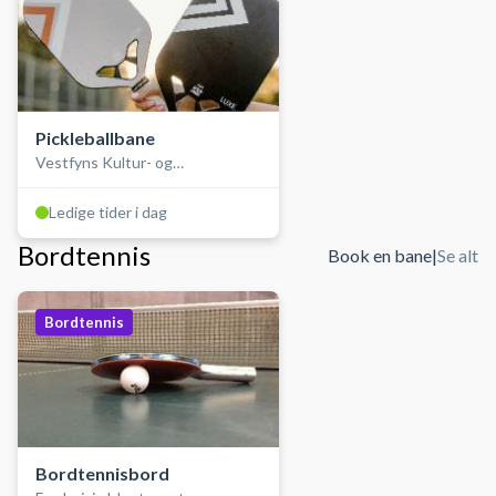
Pickleballbane
Vestfyns Kultur- og
Idrætscenter
Ledige tider i dag
Bordtennis
Book en bane
|
Se alt
Bordtennis
Bordtennisbord