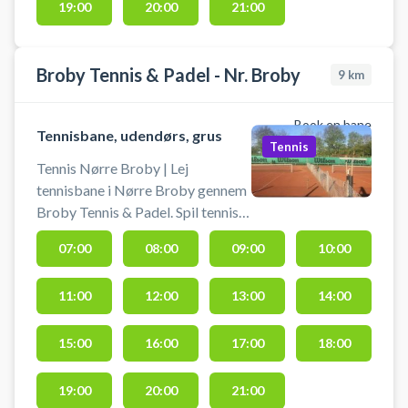
19:00
20:00
21:00
Broby Tennis & Padel - Nr. Broby
9
km
Book en bane
Tennisbane, udendørs, grus
Tennis
Tennis Nørre Broby | Lej
tennisbane i Nørre Broby gennem
Broby Tennis & Padel. Spil tennis i
Nr. Broby på grusbanerne
07:00
08:00
09:00
10:00
beliggende på Egeballe 1G, 5672
Broby.
11:00
12:00
13:00
14:00
15:00
16:00
17:00
18:00
19:00
20:00
21:00