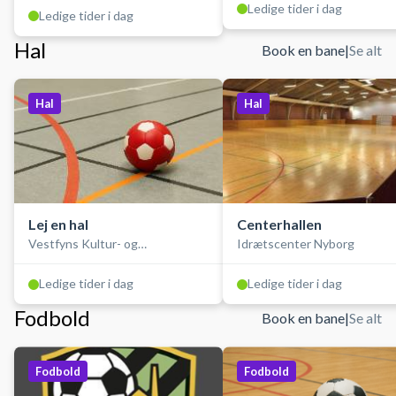
Ledige tider i dag
Ledige tider i dag
Hal
Book en bane
|
Se alt
Hal
Hal
Lej en hal
Centerhallen
Vestfyns Kultur- og
Idrætscenter Nyborg
Idrætscenter
Ledige tider i dag
Ledige tider i dag
Fodbold
Book en bane
|
Se alt
Fodbold
Fodbold