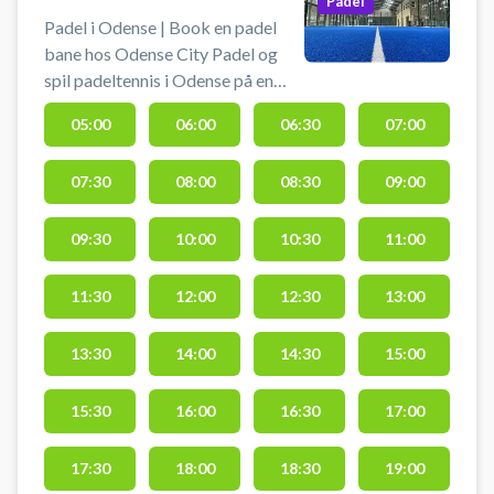
Padel
Padel i Odense | Book en padel
bane hos Odense City Padel og
spil padeltennis i Odense på en
indendørs doublebane med højt til
05:00
06:00
06:30
07:00
loftet. Odense City Padel er
beliggende centralt med i alt 4
07:30
08:00
08:30
09:00
padelbaner, 1 udendørs
doublebane og 2 inde samt 1
indendørs single padeltennis bane
09:30
10:00
10:30
11:00
i de stemningsfulde Thrigehaller
på Thriges Plads 9, 5000 Odense
11:30
12:00
12:30
13:00
C - i centrum af byen. Du kan leje
bat og købe bolde i centret hos
13:30
14:00
14:30
15:00
Odense City Padel, hvor du også
finder bl.a. loungeområde og
15:30
16:00
16:30
17:00
omklædningsfaciliteter.
17:30
18:00
18:30
19:00