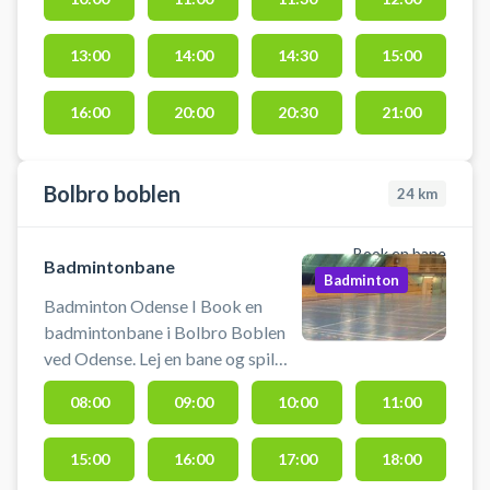
parkering ved padeltennis banen
beliggende på Falen 227, 5250
Odense SV ved Odense Eventyr
13:00
14:00
14:30
15:00
Golf. Medbring selv bat og bolde
da der ikke længere udlejes via
16:00
20:00
20:30
21:00
receptionen hos Odense Eventyr
Padel Center i Odense.
Bolbro boblen
24
km
Book en bane
Badmintonbane
Badminton
Badminton Odense I Book en
badmintonbane i Bolbro Boblen
ved Odense. Lej en bane og spil
badminton i Odense på en af
08:00
09:00
10:00
11:00
badmintonbanerne hos olbro
Boblen. Du medbringer selv bolde
15:00
16:00
17:00
18:00
og ketchere.