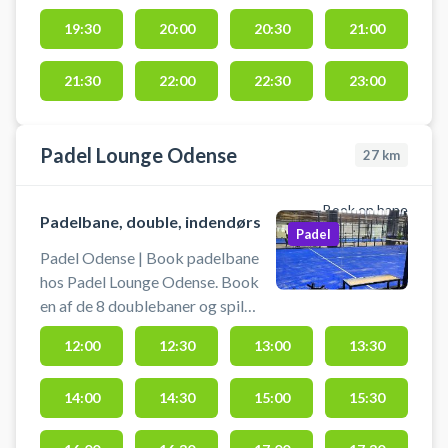
19:30
20:00
20:30
21:00
21:30
22:00
22:30
23:00
Padel Lounge Odense
27
km
Book en bane
Padelbane, double, indendørs
Padel
Padel Odense | Book padelbane
hos Padel Lounge Odense. Book
en af de 8 doublebaner og spil
padel i Odense hos Padel Lounge
12:00
12:30
13:00
13:30
padelcenter beliggende på
Dannebrogsgade 2, 5000 Odense
14:00
14:30
15:00
15:30
- i centrum af Odense. Der er 3
timers gratis parkering og du kan