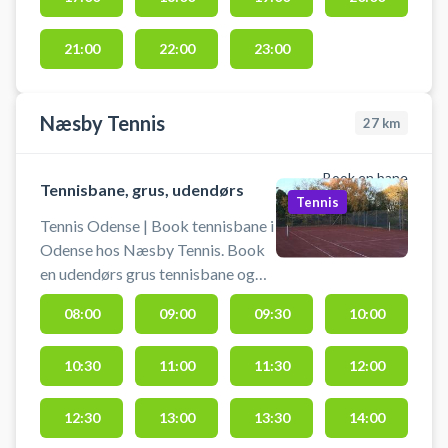
ved Odense SØ, og du finder gratis
parkering lige ved padelbanen.
21:00
22:00
23:00
Næsby Tennis
27
km
Book en bane
Tennisbane, grus, udendørs
Tennis
Tennis Odense | Book tennisbane i
Odense hos Næsby Tennis. Book
en udendørs grus tennisbane og
spil tennis i Odense ved Næsby
08:00
09:00
09:30
10:00
Tennis. Gratis parkering, ved
booking af tennisbane hos Næsby
10:30
11:00
11:30
12:00
Tennis i Odense. Hos
tennisklubben i Næsby er der
foruden grus tennisbanerne også
12:30
13:00
13:30
14:00
et klubhus, hvor der findes brugte