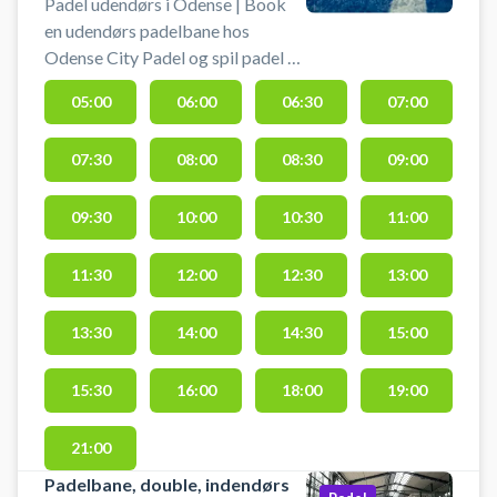
Padel udendørs i Odense | Book
en udendørs padelbane hos
Odense City Padel og spil padel på
en doublebane i en overdækket
05:00
06:00
06:30
07:00
stålhal med 6,9 meter lofthøjde.
Odense City Padel i centrum af
07:30
08:00
08:30
09:00
byen har foruden den
overdækkede udendørsbane
yderligere 3 padel baner
09:30
10:00
10:30
11:00
indendørs i Thrigehaller i Thrige
Firkanten på Thriges Plads 9,
11:30
12:00
12:30
13:00
5000 Odense C. Du kan leje bat og
købe bolde i centret hos Odense
13:30
14:00
14:30
15:00
City Padel, hvor du også finder
bl.a. loungeområde og
15:30
16:00
18:00
19:00
omklædningsfaciliteter.
21:00
Padelbane, double, indendørs