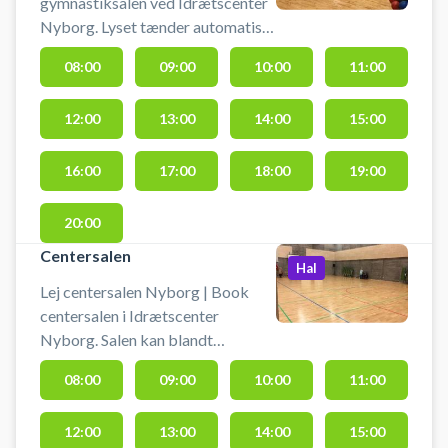
gymnastiksalen ved Idrætscenter
Nyborg. Lyset tænder automatisk
når man går ind i hallen.
08:00
09:00
10:00
11:00
Omklædningsrum nr. 11 (herrer)
og nr. 12 (damer), på 1. sal ved
12:00
13:00
14:00
15:00
siden af lokalet, kan benyttes.
16:00
17:00
18:00
19:00
20:00
Centersalen
Hal
Lej centersalen Nyborg | Book
centersalen i Idrætscenter
Nyborg. Salen kan blandt
benyttes til at spille volleyball
08:00
09:00
10:00
11:00
eller basketball. Du skal selv
medbringe bolde.
12:00
13:00
14:00
15:00
Omklædningsrum nr. 1 (herrer) og