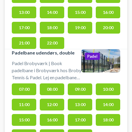
tennisbaner med lys i hyggelige
13:00
14:00
15:00
16:00
omgivelser på Fyn.
17:00
18:00
19:00
20:00
21:00
22:00
Padelbane udendørs, double
Padel
Padel Brobyværk | Book
padelbane i Brobyværk hos Broby
Tennis & Padel. Lej en padelbane
og spil padel i Brobyværk på en af
07:00
08:00
09:00
10:00
de udendørs padelbaner hos
tennis- og padelklubben i byen.
11:00
12:00
13:00
14:00
15:00
16:00
17:00
18:00