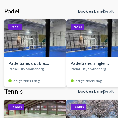
Padel
Book en bane
|
Se alt
Padel
Padel
Padelbane, double,
Padelbane, single,
Padel City Svendborg
Padel City Svendborg
indendørs, lav
indendørs
Ledige tider i dag
Ledige tider i dag
Tennis
Book en bane
|
Se alt
Tennis
Tennis