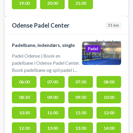
19:00
20:00
21:00
Odense Padel Center
31
km
Book en bane
Padelbane, indendørs, single
Padel
Padel Odense | Book en
padelbane i Odense Padel Center.
Book padelbane og spil padel i
Odense på singlebaner i
06:00
07:00
07:30
08:00
opvarmede lokaler hos Odense
Padel Center. Du finder
08:30
09:00
09:30
10:00
padelcentret på Peder Skrams Vej
5, 5220 Odense ved tæt
Rosengårdcentret og
10:30
11:00
11:30
12:00
Universitetet. Odense Padel
Center har parkering ved døren og
12:30
13:00
13:30
14:00