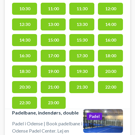
komfortable indendørs
omgivelser. Perfekt til både hygge
10:30
11:00
11:30
12:00
og seriøs træning året rundt. Book
din golfsimulator og spil indendørs
12:30
13:00
13:30
14:00
golf i Odense Padel & Simgolf
(tidl. Odense Padel Center)
14:30
15:00
15:30
16:00
beliggende på Peder Skrams Vej 5
i Odense SØ ved Universitet og
16:30
17:00
17:30
18:00
Rosengårdscentret.
18:30
19:00
19:30
20:00
20:30
21:00
21:30
22:00
22:30
23:00
Padelbane, indendørs, double
Padel
Padel i Odense | Book padelbane i
Odense Padel Center. Lej en