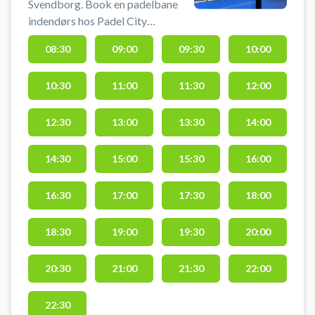
Svendborg. Book en padelbane
indendørs hos Padel City
Svendborg og spil padel på en
08:30
09:00
09:30
10:00
singlebane til 2 personer. Padel
City's padelcenter er beliggende
10:30
11:00
11:30
12:00
på Der er mulighed for
omklædning, bats kan lejes og
bolde kan købes i padelcenteret.
12:30
13:00
13:30
14:00
Medbring indendørssko.
Derudover byder Padel City
14:30
15:00
15:30
16:00
Svendborg på gratis parkering.
Ønsker du i stedet en doublebane
16:30
17:00
17:30
18:00
finder du 5 doublebaner i dette
padelcenter i Svendborg.
18:30
19:00
19:30
20:00
20:30
21:00
21:30
22:00
22:30