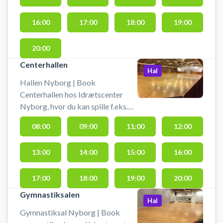
der er omklædning.
16:00
17:00
18:00
19:00
20:00
Centerhallen
Hal
Hallen Nyborg | Book
Centerhallen hos Idrætscenter
Nyborg, hvor du kan spille f.eks.
fodbold eller volleyball. Du skal
08:00
09:00
11:00
12:00
selv medbringe bolde.
Omklædningsrum nr. 1 (herrer) og
13:00
14:00
15:00
16:00
nr. 2 (damer)
17:00
18:00
19:00
20:00
Gymnastiksalen
Hal
Gymnastiksal Nyborg | Book