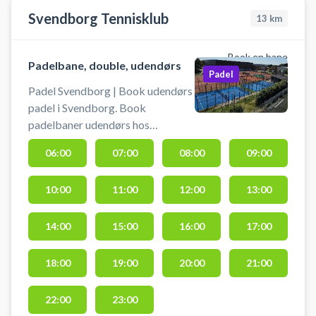
Svendborg Tennisklub
13
km
Book en bane
Padelbane, double, udendørs
Padel
Padel Svendborg | Book udendørs
padel i Svendborg. Book
padelbaner udendørs hos
Svendborg Tennisklub og spil
06:00
07:00
08:00
09:00
padel under åben himmel på en af
de to doublebaner med plads til 4
10:00
11:00
12:00
13:00
spillere. Svendborg Tennisklub
beliggende på Ryttervej 70, 5700
Svendborg, byder på udendørs
14:00
15:00
16:00
17:00
padeltennis på oplyste baner ved
siden af det stor tennisanlæg.
18:00
19:00
20:00
21:00
22:00
23:00