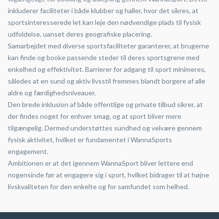
inkluderer faciliteter i både klubber og haller, hvor det sikres, at
sportsinteresserede let kan leje den nødvendige plads til fysisk
udfoldelse, uanset deres geografiske placering.
Samarbejdet med diverse sportsfaciliteter garanterer, at brugerne
kan finde og booke passende steder til deres sportsgrene med
enkelhed og effektivitet. Barrierer for adgang til sport minimeres,
således at en sund og aktiv livsstil fremmes blandt borgere af alle
aldre og færdighedsniveauer.
Den brede inklusion af både offentlige og private tilbud sikrer, at
der findes noget for enhver smag, og at sport bliver mere
tilgængelig. Dermed understøttes sundhed og velvære gennem
fysisk aktivitet, hvilket er fundamentet i WannaSports
engagement.
Ambitionen er at det igennem WannaSport bliver lettere end
nogensinde før at engagere sig i sport, hvilket bidrager til at højne
livskvaliteten for den enkelte og for samfundet som helhed.