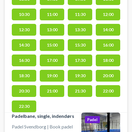
Svendborg i det unikke indendørs
padelcenter hos Padel City
10:30
11:00
11:30
12:00
beliggende på Nyborgvej 2A &
2C, 5700 Svendborg. Der er
mulighed for gratis parkering ved
12:30
13:00
13:30
14:00
padelcentret i Svendborg og du
kan leje bat og købe bolde i
14:30
15:00
15:30
16:00
åbningstiden. Der er mulighed for
omklædning. Skal din padelbane i
16:30
17:00
17:30
18:00
stedet være en singlebane byder
Padel City Svendborg på 3
18:30
19:00
19:30
20:00
indendørs single padelbaner i det
store Svendborg padelcenter.
20:30
21:00
21:30
22:00
22:30
Padelbane, single, indendørs
Padel
Padel Svendborg | Book padel