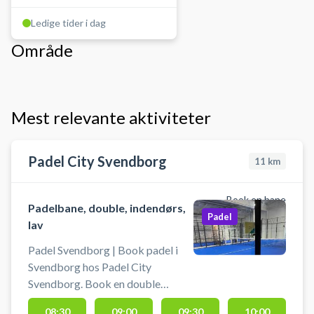
Ledige tider i dag
Område
Mest relevante aktiviteter
Padel City Svendborg
11
km
Book en bane
Padelbane, double, indendørs,
Padel
lav
Padel Svendborg | Book padel i
Svendborg hos Padel City
Svendborg. Book en double
padelbane og spil padel i
08:30
09:00
09:30
10:00