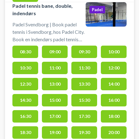
Padel tennis bane, double,
Padel
indendørs
Padel Svendborg | Book padel
tennis i Svendborg, hos Padel City.
Book en indendørs padel tennis
bane hos Padel City og spil padel
08:30
09:00
09:30
10:00
tennis i Svendborg på en
doublebane til 4 personer.
10:30
11:00
11:30
12:00
Parkering er gratis ved booking af
padel tennis bane hos Padel City
padelcenter i Svendborg. Padelbat
12:30
13:00
13:30
14:00
kan lejes og bolde købes i
padelcenteret.
14:30
15:00
15:30
16:00
16:30
17:00
17:30
18:00
18:30
19:00
19:30
20:00