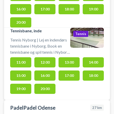
nr.2 (damer)
16:00
17:00
18:00
19:00
20:00
Tennisbane, inde
Tennis
Tennis Nyborg | Lej en indendørs
tennisbane i Nyborg. Book en
tennisbane og spil tennis i Nyborg
på en af de indendørs tennisbaner i
11:00
12:00
13:00
14:00
Idrætscenter Nyborgs tennishal.
Du skal selv medbringe ketchere
15:00
16:00
17:00
18:00
og bolde.
19:00
20:00
PadelPadel Odense
27
km