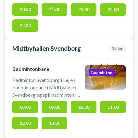
20:30
21:00
21:30
22:00
22:30
Midtbyhallen Svendborg
12
km
Book en bane
Badmintonbane
Badminton
Badminton Svendborg I Lej en
badmintonbane i Midtbyhallen
Svendborg og spil badminton i
Svendborg.
08:00
09:00
10:00
11:00
12:00
13:00