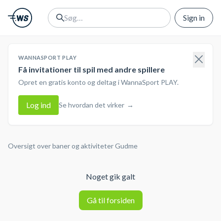
Sign in
WANNASPORT PLAY
Få invitationer til spil med andre spillere
Opret en gratis konto og deltag i WannaSport PLAY.
Log ind
Se hvordan det virker
→
Oversigt over baner og aktiviteter
Gudme
Noget gik galt
Gå til forsiden