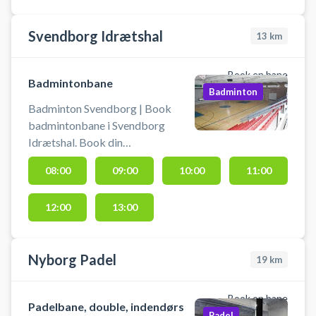
Svendborg Idrætshal
13
km
Book en bane
Badmintonbane
Badminton
Badminton Svendborg | Book
badmintonbane i Svendborg
Idrætshal. Book din
badmintonbane og spil badminton
08:00
09:00
10:00
11:00
i Svendborg på en af idrætshallens
mange badmintonbaner. Der er
12:00
13:00
net og stænger i hjørnet syd for
indgangen til hallen. Du skal selv
medbringe ketcher og bolde.
Nyborg Padel
19
km
Book en bane
Padelbane, double, indendørs
Padel