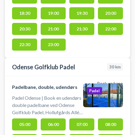
en padelbane i Odense, som du
finder på C. F. Tietgens Blvd. 24K,
18:30
19:00
19:30
20:00
5220 Odense SØ.
20:30
21:00
21:30
22:00
22:30
23:00
Odense Golfklub Padel
30
km
Book en bane
Padelbane, double, udendørs
Padel
Padel Odense | Book en udendørs
double padelbane ved Odense
Golfklub Padel, Hollufgårds Allé
21 5220, Odense SØ. Book en af
05:00
06:00
07:00
08:00
de to double padelbaner og spil
padel i Odense udendørs under