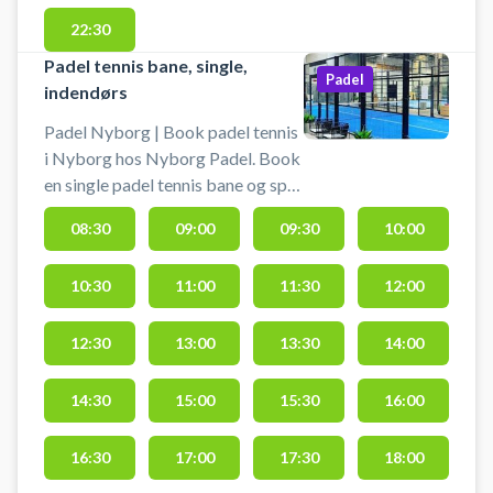
22:30
Padel tennis bane, single,
Padel
indendørs
Padel Nyborg | Book padel tennis
i Nyborg hos Nyborg Padel. Book
en single padel tennis bane og spil
padel tennis i Nyborg i det
08:30
09:00
09:30
10:00
indendørs padelcenter hos
Nyborg Padel på Slipshavnsvej 7,
10:30
11:00
11:30
12:00
5800 Nyborg. Nyborg Padel
byder på gratis parkering. Bolde
kan købes i padelcentret og
12:30
13:00
13:30
14:00
lånebats er altid inkluderet i
banelejen, men standen kan ikke
14:30
15:00
15:30
16:00
garanteres. Ønsker du i stedet en
double padelbane finder du 5
16:30
17:00
17:30
18:00
doublebaner i dette padelcenter i