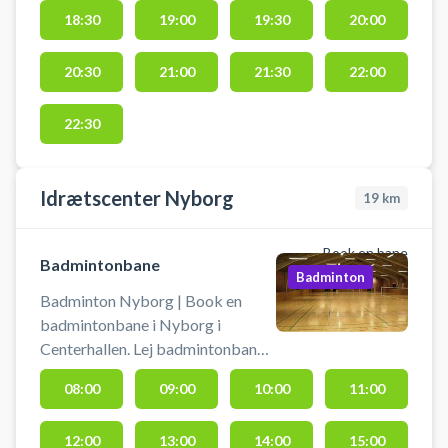
Nyborg der tidligere hed WAP -
18:30
19:00
19:30
20:00
We Are Padel Nyborg.
20:30
21:00
21:30
22:00
22:30
Idrætscenter Nyborg
19
km
Book en bane
Badmintonbane
Badminton
Badminton Nyborg | Book en
badmintonbane i Nyborg i
Centerhallen. Lej badmintonbane
og spil badminton i Nyborg på en
08:00
09:00
10:00
11:00
af banerne i Idrætscenter
Nyborgs centerhal. Du skal selv
12:00
13:00
14:00
15:00
medbringe ketcher og bolde og