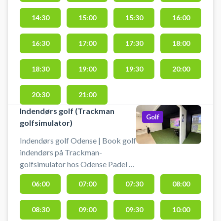
i alt 6 indendørs padelbaner i form
af 3 single- og 3 doublebaner. Der
14:30
15:00
15:30
16:00
kan lejes bat og købes bolde i
padelcentret.
16:30
17:00
17:30
18:00
18:30
19:00
19:30
20:00
20:30
21:00
Indendørs golf (Trackman
Golf
golfsimulator)
Indendørs golf Odense | Book golf
indendørs på Trackman-
golfsimulator hos Odense Padel &
Simgolf Center i Odense.
06:00
07:00
07:30
08:00
Realistisk golfoplevelse med
præcis måling af slag,
08:30
09:00
09:30
10:00
verdenskendte baner og