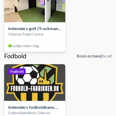
Indendørs golf (Trackman
Odense Padel Center
golfsimulator)
Ledige tider i dag
Fodbold
Book en bane
|
Se alt
Fodbold
Indendørs fodboldbane,
Fodboldfabrikken Odense
kunstgræs