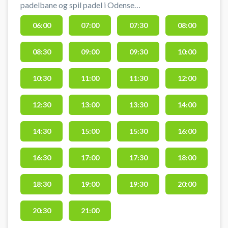
padelbane og spil padel i Odense
på doublebaner i opvarmede
06:00
07:00
07:30
08:00
lokaler hos Odense Padel Center.
Du finder Odense Padelcenter på
08:30
09:00
09:30
10:00
Peder Skrams Vej 5, 5220 Odense
- tæt Universitetet og
Rosengårdcentret. Hos Odense
10:30
11:00
11:30
12:00
Padel Center findes parkering ved
døren til padelcentret, hvor du
12:30
13:00
13:30
14:00
finder 3 double- og 3 singlebaner.
Padelcentert tilbyder leje af bat
14:30
15:00
15:30
16:00
og køb af bolde.
16:30
17:00
17:30
18:00
18:30
19:00
19:30
20:00
20:30
21:00