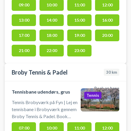
09:00
10:00
11:00
12:00
åben himmel. Padelbat kan lejes
og bolde kan købes i
golfklubbens forhal.
13:00
14:00
15:00
16:00
Padelbanerne er beliggende i det
naturskønne område Hollufgård
17:00
18:00
19:00
20:00
ved Odense SØ, og du finder gratis
parkering lige ved padelbanen.
21:00
22:00
23:00
Broby Tennis & Padel
30
km
Book en bane
Tennisbane udendørs, grus
Tennis
Tennis Brobyværk på Fyn | Lej en
tennisbane i Brobyværk gennem
Broby Tennis & Padel. Book
tennisbane og spil tennis i
07:00
10:00
11:00
12:00
Brobyværk på udendørs grus