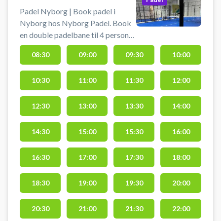
Padel Nyborg | Book padel i
Nyborg hos Nyborg Padel. Book
en double padelbane til 4 personer
og spil padel i Nyborg i et stort
08:30
09:00
09:30
10:00
indendørs padelcenter hos
Nyborg Padel beliggende på
10:30
11:00
11:30
12:00
Slipshavnsvej 7, 5800 Nyborg i
WAP - We Are Padel bygningen
lige ved motorvejen. Der er gratis
12:30
13:00
13:30
14:00
parkering ved Nyborg Padel.
Lånebats er altid inkluderet i
14:30
15:00
15:30
16:00
banelejen. Bolde kan købes i
centeret. Skal padelbanen i stedet
16:30
17:00
17:30
18:00
være single har Nyborg Padel
også 2 indendørs single
18:30
19:00
19:30
20:00
padelbaner i det store Nyborg
padelcenter.
20:30
21:00
21:30
22:00