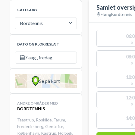
Samlet oversi
CATEGORY
Fløng
Bordtennis
Bordtennis
06:0
0
DATO OG KLOKKESLÆT
08:0
7 aug., fredag
0
10:0
Se på kort
0
12:0
ANDRE OMRÅDER MED
0
BORDTENNIS
14:0
Taastrup
,
Roskilde
,
Farum
,
0
Frederiksberg
,
Gentofte
,
København
,
Kastrup
,
Holbæk
,