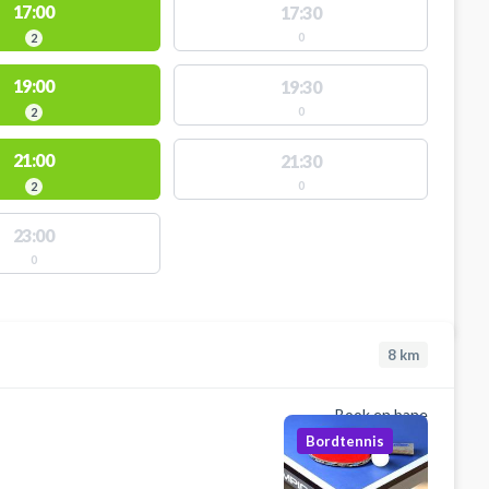
17:00
17:30
0
2
19:00
19:30
0
2
21:00
21:30
0
2
23:00
0
8
km
Book en bane
Bordtennis