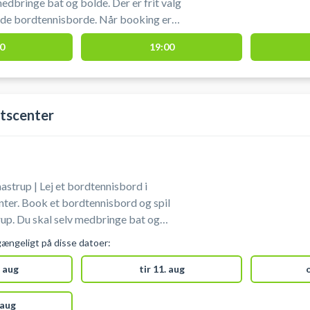
edbringe bat og bolde. Der er frit valg
dtennisborde. Når booking er
r du en kode, som kan bruges til at få
0
19:00
ishallen på 1. sal. i Kildegården
tscenter
strup | Lej et bordtennisbord i
ter. Book et bordtennisbord og spil
rup. Du skal selv medbringe bat og
s med indendørssko. Kun adgang
gængeligt på disse datoer:
pille. Ikke adgang for gæster. Max 4
 aug
tir 11. aug
 aug