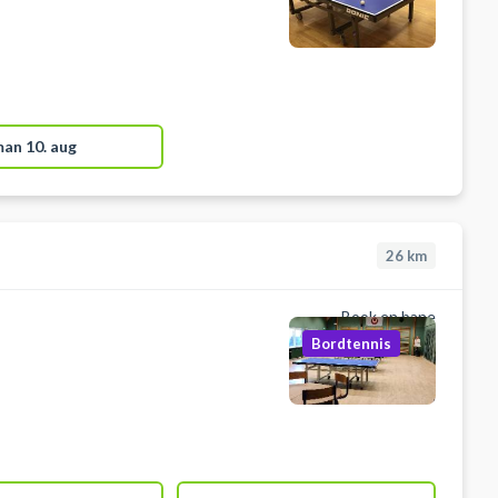
an 10. aug
26
km
Book en bane
Bordtennis