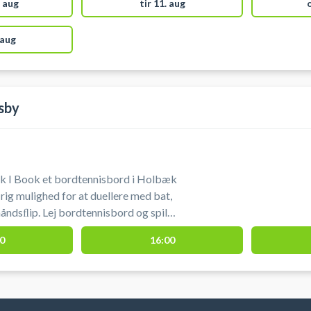
 aug
tir 11. aug
 aug
sby
 I Book et bordtennisbord i Holbæk
 rig mulighed for at duellere med bat,
åndsﬂip. Lej bordtennisbord og spil
k på et af bordtennisbordene i
0
16:00
k. Muligt at leje bat og købe bolde.