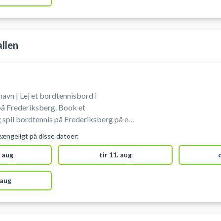
llen
vn | Lej et bordtennisbord i
på Frederiksberg. Book et
spil bordtennis på Frederiksberg på en
ene hos Mariendalshallen. Medbring
gængeligt på disse datoer:
 aug
tir 11. aug
 aug