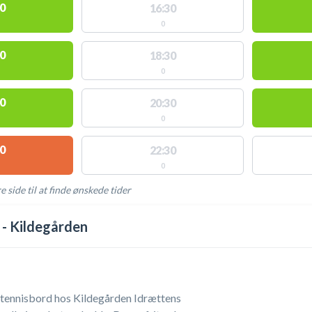
0
16:30
0
0
18:30
0
0
20:30
0
0
22:30
0
e side til at finde ønskede tider
AKTIVITETER
 - Kildegården
tennisbord hos Kildegården Idrættens