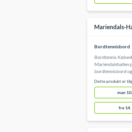
Mariendals-Ha
Bordtennisbord
Bordtennis Københa
Mariendalshallen 
bordtennisbord og 
af bordtennisbord
Dette produkt er til
selv bat og bolde.
man 10.
fre 14.