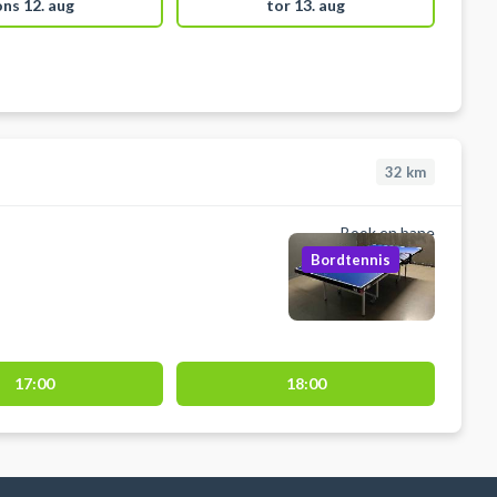
ons 12. aug
tor 13. aug
32
km
Book en bane
Bordtennis
17:00
18:00