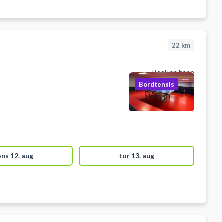
22
km
Book en bane
Bordtennis
ons 12. aug
tor 13. aug