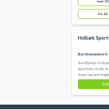
bolde.
man 10.
fre 14.
Holbæk Sport
Bordtennisbord
Bordtennis Holbæk
Sportsby, så der er
loope og lave bagh
bordtennis i Holbæ
15:0
sportsbyen i Holbæ