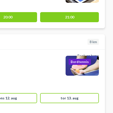
20:00
21:00
8
km
Book en bane
Bordtennis
ons 12. aug
tor 13. aug