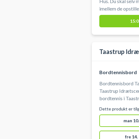
Hus. Du skal selv m
imellem de opstillede bor
gennemført modtage
15:0
adgang til bordtenn
Idrættens Hus.
Taastrup Idræ
Bordtennisbord
Bordtennisbord Taa
Taastrup Idrætscen
bordtennis i Taast
bolde. Må kun benytte
Dette produkt er til
for dem der skal s
spillere per bord.
man 10.
fre 14.