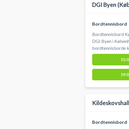
DGI Byen (Kø
Bordtennisbord
Bordtennisbord Kø
DGI Byen i Københa
bordtennisborde kl
DGI Byen København. DGI Byen på Tietgen
15:0
1704 København V,
på en lang række a
19:0
pickleball m.fl. u
Kildeskovshal
Bordtennisbord