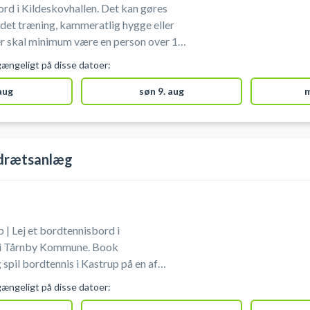
ord i Kildeskovhallen. Det kan gøres
idet træning, kammeratlig hygge eller
person over 18
oker 1 bord o
gængeligt på disse datoer:
 aug
søn 9. aug
m
drætsanlæg
 | Lej et bordtennisbord i
 i Tårnby Kommune. Book
spil bordtennis i Kastrup på en af
 som findes i forbindelse med
gængeligt på disse datoer:
medbringe bat og