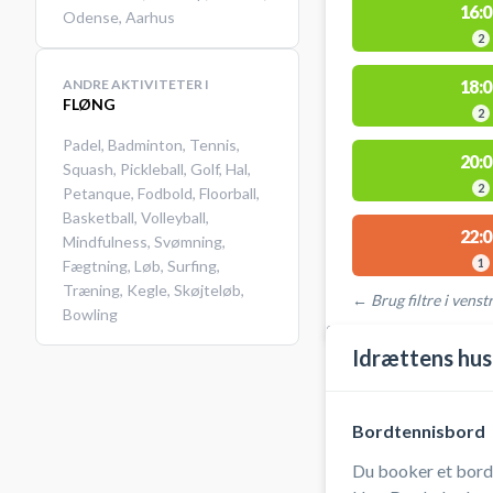
16:0
Odense
,
Aarhus
2
ANDRE AKTIVITETER I
18:0
FLØNG
2
Padel
,
Badminton
,
Tennis
,
20:0
Squash
,
Pickleball
,
Golf
,
Hal
,
2
Petanque
,
Fodbold
,
Floorball
,
Basketball
,
Volleyball
,
22:0
Mindfulness
,
Svømning
,
1
Fægtning
,
Løb
,
Surfing
,
Træning
,
Kegle
,
Skøjteløb
,
← Brug filtre i venstr
Bowling
STEDER MED LEDIGE 
Idrættens hus
Bordtennisbord
Du booker et bord