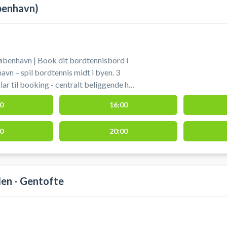
benhavn)
benhavn | Book dit bordtennisbord i
vn – spil bordtennis midt i byen. 3
ar til booking - centralt beliggende hos
sgade 65,
0
16:00
 byder udover leje af bordtennisbord
ndre sportsaktiviteter som badminton,
0
20:00
nder samme tag i centrum af København.
len - Gentofte