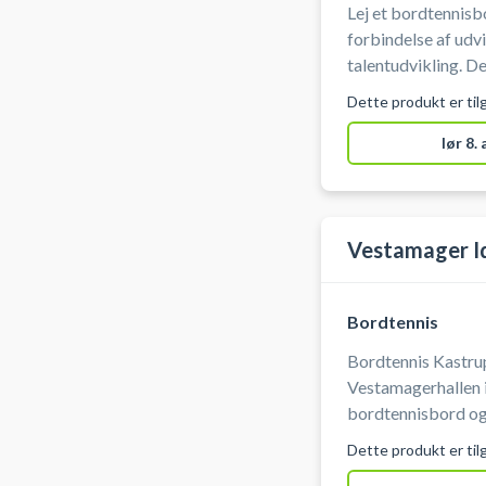
Lej et bordtennisb
forbindelse af udv
talentudvikling. Der skal minimum være en 
år tilstede. Du bo
Dette produkt er til
lør 8.
Vestamager I
Bordtennis
Bordtennis Kastrup
Vestamagerhallen
bordtennisbord og 
bordtennisbordene
Dette produkt er til
Vestamager Idrætsanlæg. Du skal selv 