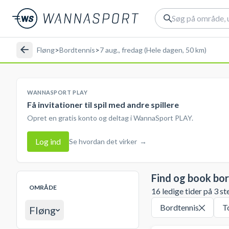
Fløng
>
Bordtennis
>
7 aug., fredag (Hele dagen, 50 km)
WANNASPORT PLAY
Få invitationer til spil med andre spillere
Opret en gratis konto og deltag i WannaSport PLAY.
Log ind
Se hvordan det virker
→
Find og book bo
OMRÅDE
16 ledige tider på 3 st
Bordtennis
T
Fløng