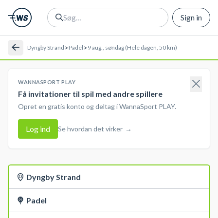
Sign in
>
>
Dyngby Strand
Padel
9 aug., søndag (Hele dagen, 50 km)
WANNASPORT PLAY
Få invitationer til spil med andre spillere
Opret en gratis konto og deltag i WannaSport PLAY.
Log ind
Se hvordan det virker
→
Dyngby Strand
Padel