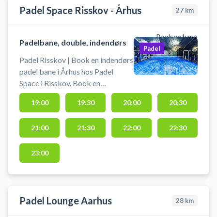
Århus #Book-padel-Aarhus
Padel Space Risskov - Århus
27
km
Book en bane
Padelbane, double, indendørs
Padel
Padel Risskov | Book en indendørs
padel bane i Århus hos Padel
Space i Risskov. Book en
padelbane og spil padel i Risskov
19:00
19:30
20:00
20:30
ved Aarhus. Alle padel baner i
Padel Space padelcenter er
21:00
21:30
22:00
22:30
doublebaner. Padel Space tilbyder
banefaciliteter med højt til loftet
(8,2 meter) i en opvarmet padelhal.
23:00
Padelbat kan lånes gratis. Bolde
kan tilkøbes i Padel Space
padelcenter.
Padel Lounge Aarhus
28
km