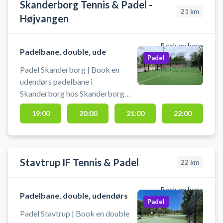
Skanderborg Tennis & Padel -
21
km
Højvangen
Book en bane
Padelbane, double, ude
Padel
Padel Skanderborg | Book en
udendørs padelbane i
Skanderborg hos Skanderborg
Tennis- og Padelklub (tidl.
19:00
20:00
21:00
22:00
Skanderborg Lawn Tennis). Book
en padelbane og spil padel i
Skanderborg på en af
udendørsbanerne ved
Stavtrup IF Tennis & Padel
22
km
Skanderborg Padel Klubs afdeling
på Højvangen. Banen er en double
padelbane og du skal selv
Book en bane
Padelbane, double, udendørs
medbringe padelbat og bolde.
Padel
Lyset på padelbanerne er ikke klar
Padel Stavtrup | Book en double