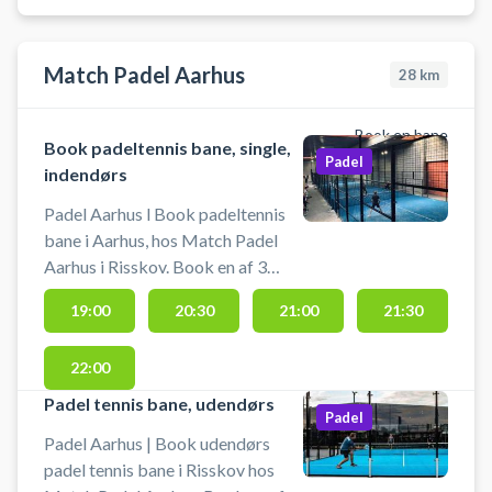
i Aarhus Nord. Bolde og bat kan
lånes ved booking af padelbaner
Match Padel Aarhus
hos Padel Lounge i Aarhus i hele
28
km
åbningstiden. Skal din padelbane
være en single padelbane byder
Book en bane
Book padeltennis bane, single,
Padel Lounge i Odense også på en
Padel
indendørs
singlebane. #Paddel-tennis-
Aarhus #Paddel-Aarhus #Padel-
Padel Aarhus l Book padeltennis
Aarhus
bane i Aarhus, hos Match Padel
Aarhus i Risskov. Book en af 3
indendørs single padeltennis baner
19:00
20:30
21:00
21:30
og spil padeltennis i Aarhus hos
Match Padel padelcenter
22:00
beliggende på Sindalsvej 2, 8240
Risskov. Parkering er gratis ved
Padel tennis bane, udendørs
Padel
booking af padeltennis bane hos
Padel Aarhus | Book udendørs
Match Padel padelcenter i Århus.
padel tennis bane i Risskov hos
Gratis padeltennis bat til rådighed