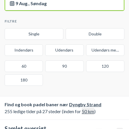
9 Aug., Søndag
FILTRE
Single
Double
Indendørs
Udendørs
Udendørs med over
60
90
120
180
Find og book padel baner nær
Dyngby Strand
255 ledige tider på 27 steder (inden for
50
km
)
Samlet oversigt