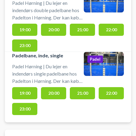
toilet, omklædningsrum og
Padel Hørning | Du lejer en
drikkeautomat med øl, vand og
indendørs double padelbane hos
slik.
Padelton i Hørning. Der kan købes
bolde, lejebat & drikkevarer i hele
19:00
20:00
21:00
22:00
centerets åbningstid. Der er gratis
parkering foran center. Der er
23:00
omklædning og badefaciliteter.
Padelbane, inde, single
Padel
Padel Hørning | Du lejer en
indendørs single padelbane hos
Padelton i Hørning. Der kan købes
bolde, lejebat & drikkevarer i hele
19:00
20:00
21:00
22:00
centerets åbningstid. Der er gratis
parkering foran center. Der er
23:00
omklædning og badefaciliteter.