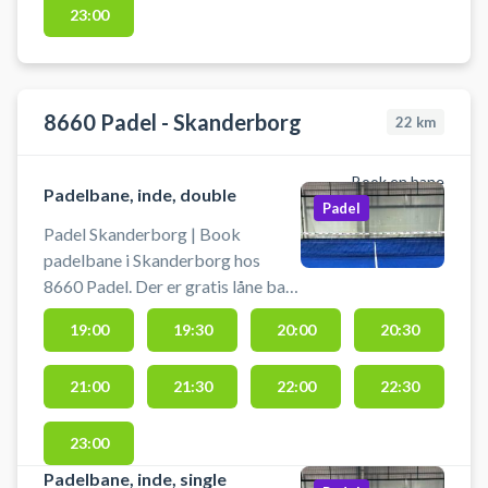
padelbane booking.
23:00
8660 Padel - Skanderborg
22
km
Book en bane
Padelbane, inde, double
Padel
Padel Skanderborg | Book
padelbane i Skanderborg hos
8660 Padel. Der er gratis låne bats
tilgængelige i hallen. Book
19:00
19:30
20:00
20:30
padelbane og spil padel tennis i
Skanderborg på en doublebane i
21:00
21:30
22:00
22:30
8660 Padel center i Skanderborg.
Gratis parkering - I parkerer på
Sverigesvej 9A – det betyder, at I
23:00
lige kører forbi 8660 Padel og ind
Padelbane, inde, single