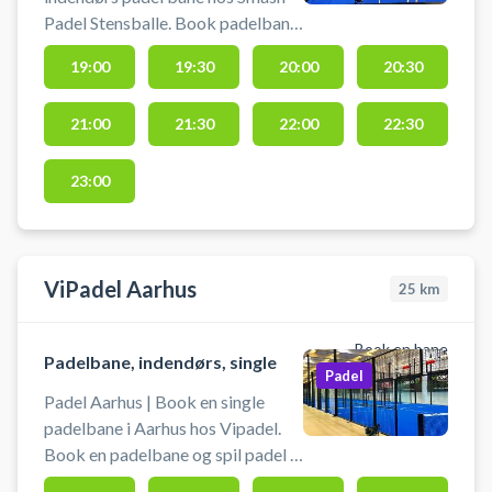
Padel Stensballe. Book padelbane
og spil padel i Horsens på en
19:00
19:30
20:00
20:30
doublebane indendørs i Smash
Padel padelcenter i Stensballe.
21:00
21:30
22:00
22:30
Der er gratis parkering ved Smash
Padel beliggende på
Stensballegaardvej 5, 8700
23:00
Horsens.
ViPadel Aarhus
25
km
Book en bane
Padelbane, indendørs, single
Padel
Padel Aarhus | Book en single
padelbane i Aarhus hos Vipadel.
Book en padelbane og spil padel i
Aarhus på en singlebane ved