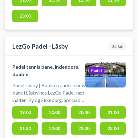
Fuglevangsvej 47, 8700 Horsens.
Der er gratis parkering ved Smash
Padel Padelcenter på
23:00
Fuglevangsvej.
LezGo Padel - Låsby
35
km
Book en bane
Padel tennis bane, indendørs,
Padel
double
Padel Låsby | Book en padel tennis
bane i Låsby hos LezGo Padel, nær
Galten, Ry og Silkeborg. Spil padel
tennis hos LezGo Padel Låsby der
19:00
20:00
20:30
21:00
har 4 indendørs padel tennis baner,
som alle er doublebaner. Der er
21:30
22:00
22:30
23:00
omklædning og bad i LezGo Padel
padelcenter i Låsby. Booking af