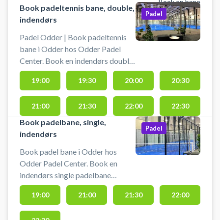
Book en bane
Book padeltennis bane, double,
Padel
indendørs
Padel Odder | Book padeltennis
bane i Odder hos Odder Padel
Center. Book en indendørs double
padeltennis bane (doublebane, til
19:00
19:30
20:00
20:30
4 padel spillere) og spil
padeltennis i Odder på moderne
21:00
21:30
22:00
22:30
padeltennis baner beliggende på
Knudsminde 1E, 8300 Odder.
Book padelbane, single,
Padel
Lånebats er altid inkluderet i
indendørs
padeltennis banelejen, men
Book padel bane i Odder hos
lånebat stand garanteres ikke.
Odder Padel Center. Book en
indendørs single padelbane
(singlebane, til 2 padel spillere) og
19:00
21:00
21:30
22:00
spil padel i Odder på moderne
padelbaner beliggende på