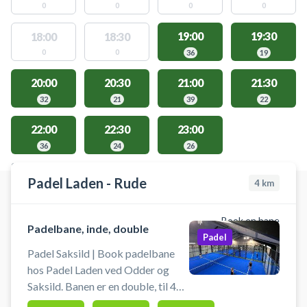
0
0
0
0
19:00
19:30
18:00
18:30
0
0
36
19
20:00
20:30
21:00
21:30
32
21
39
22
22:00
22:30
23:00
36
24
26
STEDER MED LEDIGE AKTIVITETER
Padel Laden - Rude
4
km
Book en bane
Padelbane, inde, double
Padel
Padel Saksild | Book padelbane
hos Padel Laden ved Odder og
Saksild. Banen er en double, til 4
pers. i 60 min. Book en padelbane