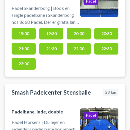
Padel
til højre.
Padel Skanderborg | Book en
single padelbane i Skanderborg
hos 8660 Padel. Der er gratis låne
bats tilgængelige i hallen. Lej en
19:00
19:30
20:00
20:30
padelbane og spil padel i
Skanderborg på en indendørs
21:00
21:30
22:00
22:30
singlebane i 8660 Padel ved
Skanderborg. Parkering: I
parkerer på Sverigesvej 9A – det
23:00
betyder, at I lige kører forbi 8660
Padel og ind til højre.
Smash Padelcenter Stensballe
23
km
Book en bane
Padelbane, inde, double
Padel
Padel Horsens | Du lejer en
indendørs padel bane hos Smash