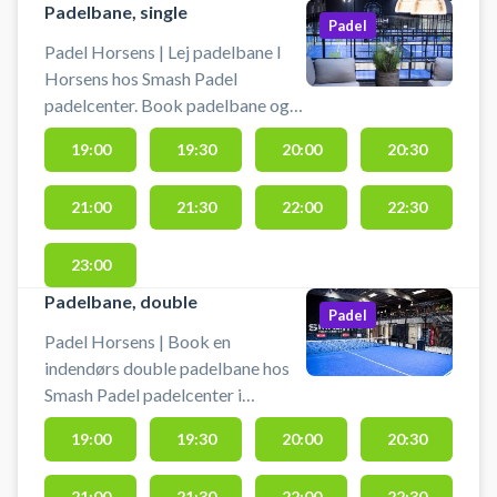
Padelbane, single
Padel
Padel Horsens | Lej padelbane I
Horsens hos Smash Padel
padelcenter. Book padelbane og
spil padel i Horsens på en
19:00
19:30
20:00
20:30
indendørs singlebane i
padelcentret beliggende på
21:00
21:30
22:00
22:30
Fuglevangsvej 47, 8700 Horsens.
Der er gratis parkering ved Smash
Padel padelcenter i Hosens.
23:00
Padelbane, double
Padel
Padel Horsens | Book en
indendørs double padelbane hos
Smash Padel padelcenter i
Horsens. Book padelbanen og spil
19:00
19:30
20:00
20:30
padel i Horsens i det indendørs
padelcenter beliggende på
21:00
21:30
22:00
22:30