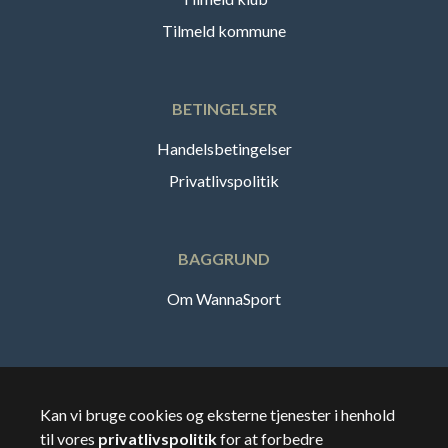
Tilmeld kommune
BETINGELSER
Handelsbetingelser
Privatlivspolitik
BAGGRUND
Om WannaSport
Dansk
Kan vi bruge cookies og eksterne tjenester i henhold
til vores
privatlivspolitik
for at forbedre
🇸🇪
Sverige