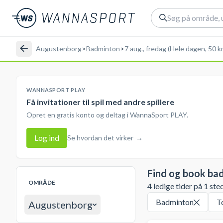
Augustenborg
>
Badminton
>
7 aug., fredag (Hele dagen, 50 k
WANNASPORT PLAY
Få invitationer til spil med andre spillere
Opret en gratis konto og deltag i WannaSport PLAY.
Log ind
Se hvordan det virker
→
Find og book ba
OMRÅDE
4 ledige tider på 1 ste
Badminton
T
Augustenborg