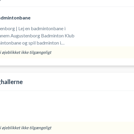
admintonbane
nborg | Lej en badmintonbane i
minton Klub
ntonbane og spil badminton i
n af badmintonbanerne i
 øjeblikket ikke tilgængeligt
ne. Der er net og stænger i hjørnet af
lv udstyr (ketsjer, bolde og indendørs
hallerne
 øjeblikket ikke tilgængeligt