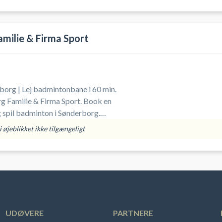
milie & Firma Sport
org | Lej badmintonbane i 60 min.
 Familie & Firma Sport. Book en
spil badminton i Sønderborg.
yr (ketsjer, bolde og indendørs fodtøj).
 øjeblikket ikke tilgængeligt
UDØVERE
PARTNERE