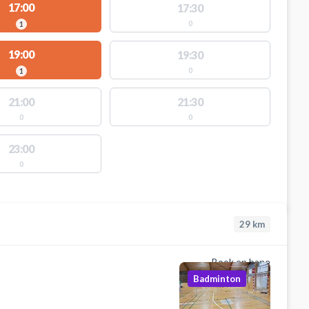
17:00
17:30
0
1
19:00
19:30
0
1
21:00
21:30
0
0
23:00
0
29
km
Book en bane
Badminton