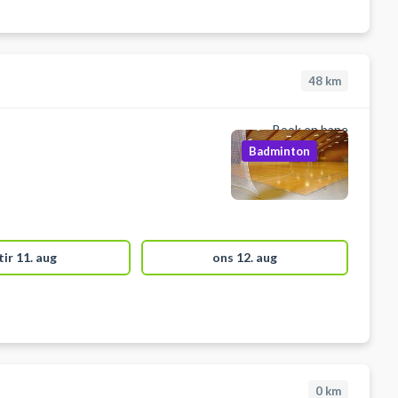
48
km
Book en bane
Badminton
tir 11. aug
ons 12. aug
0
km