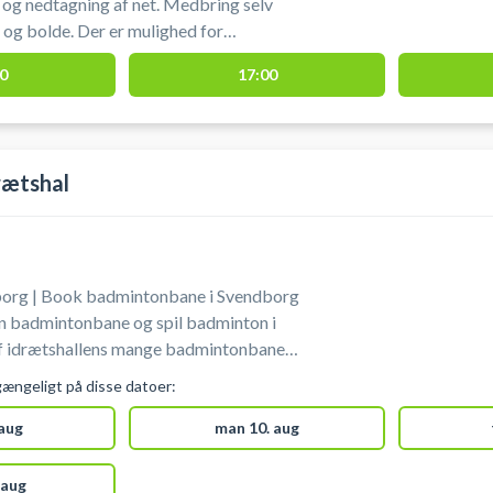
 og nedtagning af net. Medbring selv
og bolde. Der er mulighed for
d.
0
17:00
rætshal
org | Book badmintonbane i Svendborg
in badmintonbane og spil badminton i
f idrætshallens mange badmintonbaner.
er i hjørnet syd for indgangen til hallen.
gængeligt på disse datoer:
inge ketcher og bolde.
 aug
man 10. aug
 aug