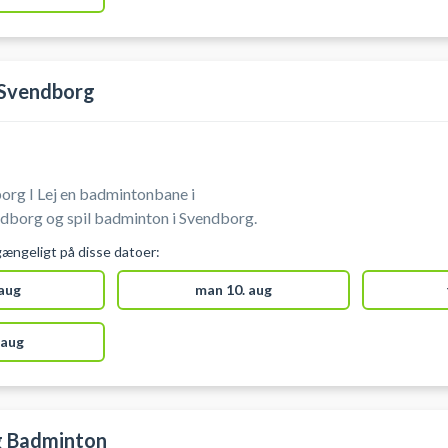
 Svendborg
rg I Lej en badmintonbane i
dborg og spil badminton i Svendborg.
gængeligt på disse datoer:
 aug
man 10. aug
 aug
g Badminton