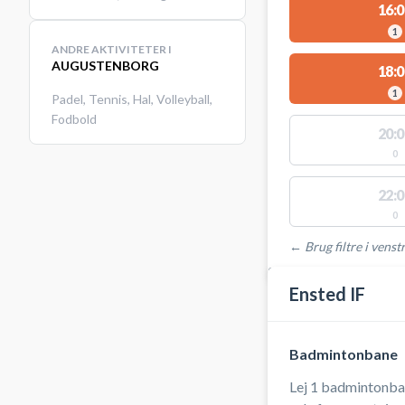
16:0
1
ANDRE AKTIVITETER I
AUGUSTENBORG
18:0
1
Padel
,
Tennis
,
Hal
,
Volleyball
,
Fodbold
20:0
0
22:0
0
← Brug filtre i venstr
STEDER MED LEDIGE 
Ensted IF
Badmintonbane
Lej 1 badmintonbane i