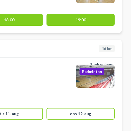
18:00
19:00
46
km
Book en bane
Badminton
tir 11. aug
ons 12. aug