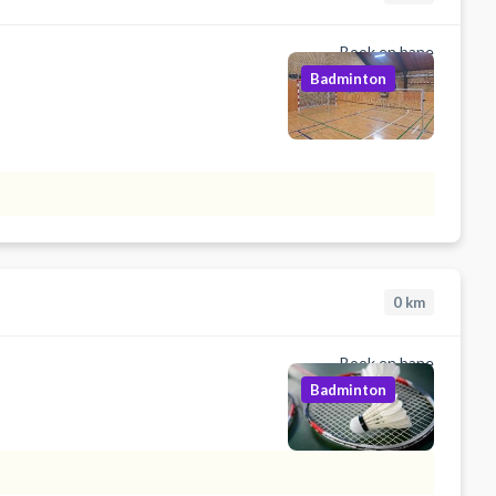
Book en bane
Badminton
0
km
Book en bane
Badminton