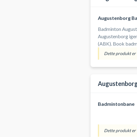
Augustenborg B
Badminton Auguste
Augustenborg igennem Augustenborg Bad
(ABK). Book badmi
Augustenborg på e
Dette produkt er i
Augustenborghaller
hal 1. Medbring se
fodtøj).
Augustenborg
Badmintonbane
Dette produkt er i