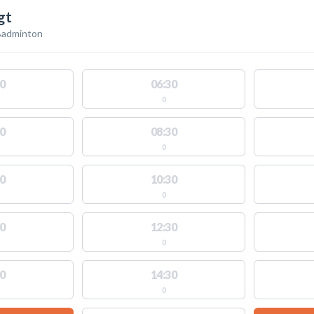
gt
Badminton
0
06:30
0
0
08:30
0
0
10:30
0
0
12:30
0
0
14:30
0