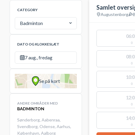
Samlet oversi
CATEGORY
Augustenborg
Badminton
06:0
0
DATO OG KLOKKESLÆT
08:0
7 aug., fredag
0
10:0
Se på kort
0
12:0
ANDRE OMRÅDER MED
0
BADMINTON
14:0
Sønderborg
,
Aabenraa
,
0
Svendborg
,
Odense
,
Aarhus
,
København
,
Aalborg