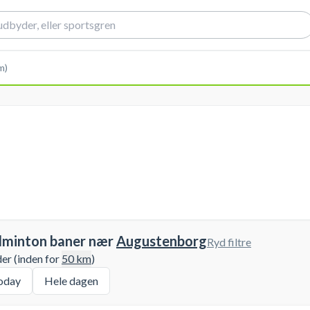
m)
dminton baner nær
Augustenborg
Ryd filtre
der (inden for
50
km
)
oday
Hele dagen