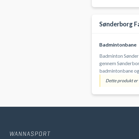
Sønderborg Fa
Badmintonbane
Badminton Sønderb
gennem Sønderborg
badmintonbane og 
Medbring selv udst
Dette produkt er i