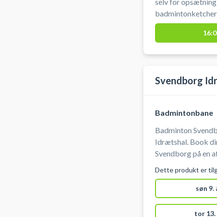
selv for opsætning
badmintonketcher 
omklædning og ba
16:0
Svendborg Id
Badmintonbane
Badminton Svendb
Idrætshal. Book d
Svendborg på en a
Der er net og stæng
Dette produkt er til
Du skal selv medbr
søn 9.
tor 13.