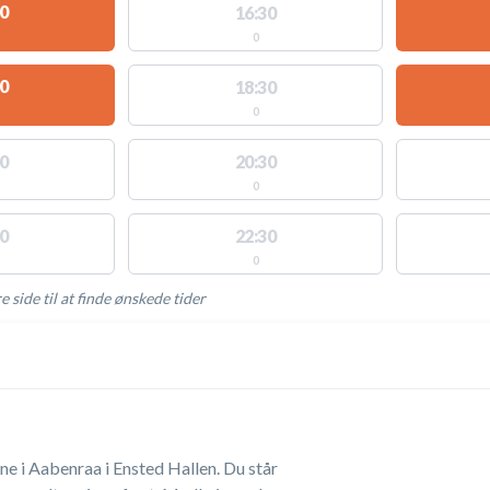
0
16:30
0
0
18:30
0
0
20:30
0
0
22:30
0
e side til at finde ønskede tider
AKTIVITETER
 Aabenraa i Ensted Hallen. Du står