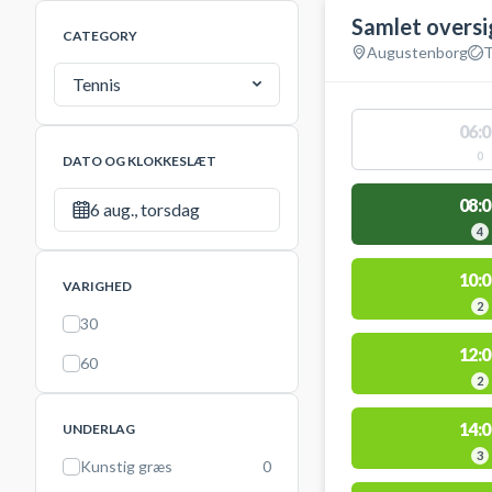
Samlet oversi
CATEGORY
Augustenborg
T
Tennis
06:0
0
DATO OG KLOKKESLÆT
08:0
6 aug., torsdag
4
10:0
VARIGHED
2
30
12:0
60
2
14:0
UNDERLAG
3
Kunstig græs
0