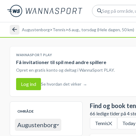
Augustenborg
>
Tennis
>
6 aug., torsdag (Hele dagen, 50 km)
WANNASPORT PLAY
Få invitationer til spil med andre spillere
Opret en gratis konto og deltag i WannaSport PLAY.
Log ind
Se hvordan det virker
→
Find og book ten
OMRÅDE
66 ledige tider på 4 st
Tennis
Today
Augustenborg