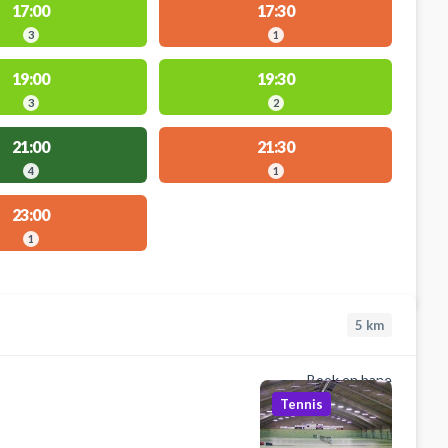
17:00
17:30
3
1
19:00
19:30
3
2
21:00
21:30
4
1
23:00
1
5
km
Book en bane
Tennis