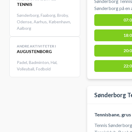
Sønderborg Tennish
TENNIS
Sønderborg på en a
tennishal. Medbring selv udstyr og bolde. Du lejer en bane
Sønderborg
,
Faaborg
,
Broby
,
07:0
Odense
,
Aarhus
,
København
,
30 min af gangen. 
Aalborg
først en tid, og der
18:0
ANDRE AKTIVITETER I
20:0
AUGUSTENBORG
Padel
,
Badminton
,
Hal
,
22:0
Volleyball
,
Fodbold
Sønderborg T
Tennisbane, grus
Tennis Sønderborg 