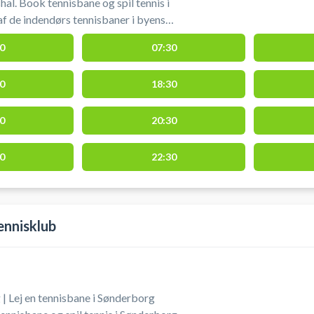
al. Book tennisbane og spil tennis i
f de indendørs tennisbaner i byens
0
07:30
(Hvis du ønsker 60 min, så booker man
efter en anden tid. )
0
18:30
0
20:30
0
22:30
ennisklub
| Lej en tennisbane i Sønderborg