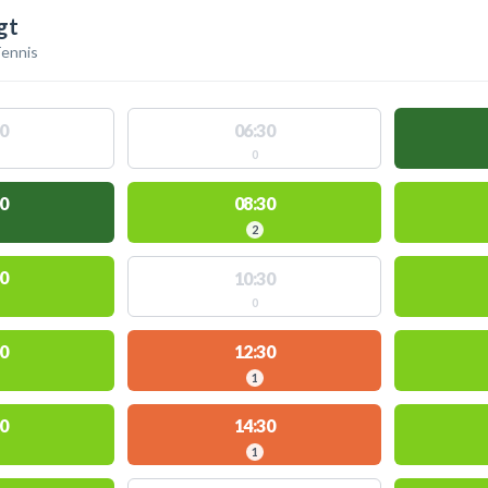
gt
ennis
0
06:30
0
0
08:30
2
0
10:30
0
0
12:30
1
0
14:30
1