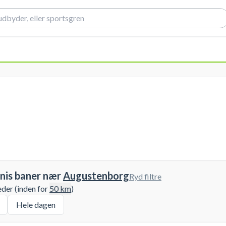
nis baner nær
Augustenborg
Ryd filtre
eder (inden for
50
km
)
Hele dagen