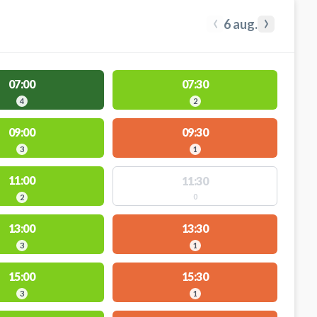
‹
›
6 aug.
07:00
07:30
4
2
09:00
09:30
3
1
11:00
11:30
0
2
13:00
13:30
3
1
15:00
15:30
3
1