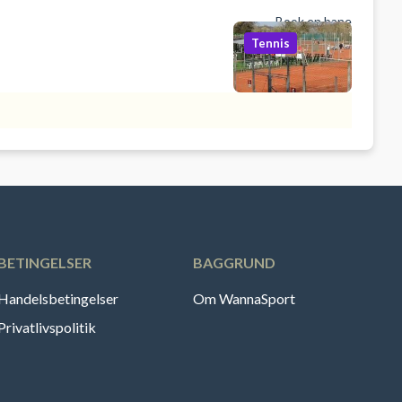
Book en bane
Tennis
BETINGELSER
BAGGRUND
Handelsbetingelser
Om WannaSport
Privatlivspolitik