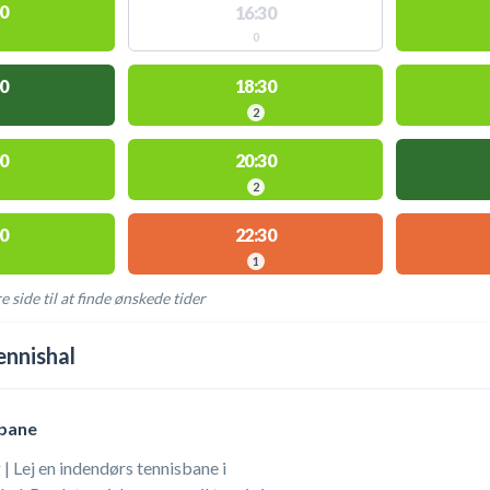
0
16:30
0
0
18:30
2
0
20:30
2
0
22:30
1
e side til at finde ønskede tider
AKTIVITETER
ennishal
sbane
| Lej en indendørs tennisbane i