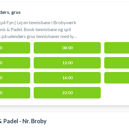
ørs, grus
på Fyn | Lej en tennisbane i Brobyværk
is & Padel. Book tennisbane og spil
 på udendørs grus tennisbaner med lys i
er på Fyn.
0
08:00
0
12:00
0
16:00
0
22:00
 Padel - Nr. Broby