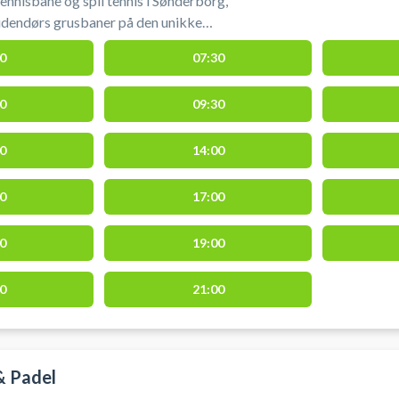
ennisbane og spil tennis i Sønderborg,
udendørs grusbaner på den unikke
husskoven i Sønderborg.
0
07:30
0
09:30
0
14:00
0
17:00
0
19:00
0
21:00
& Padel