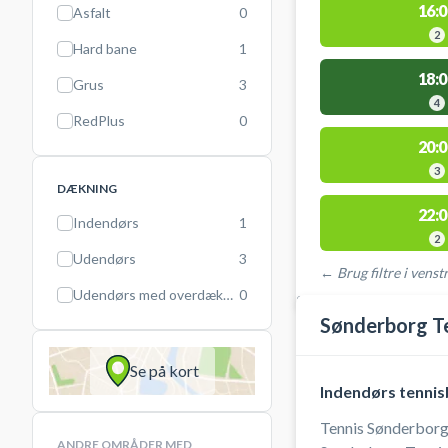
16:0
Asfalt
0
2
Hard bane
1
18:0
Grus
3
4
RedPlus
0
20:0
3
DÆKNING
22:0
Indendørs
1
2
Udendørs
3
← Brug filtre i venstr
Udendørs med overdækning
0
STEDER MED LEDIGE 
Sønderborg T
Se på kort
Indendørs tenni
Tennis Sønderborg 
ANDRE OMRÅDER MED