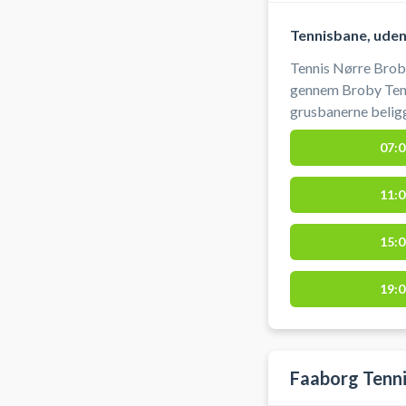
Tennisbane, uden
Tennis Nørre Broby
gennem Broby Tenni
grusbanerne belig
07:0
11:0
15:0
19:0
Faaborg Tenni