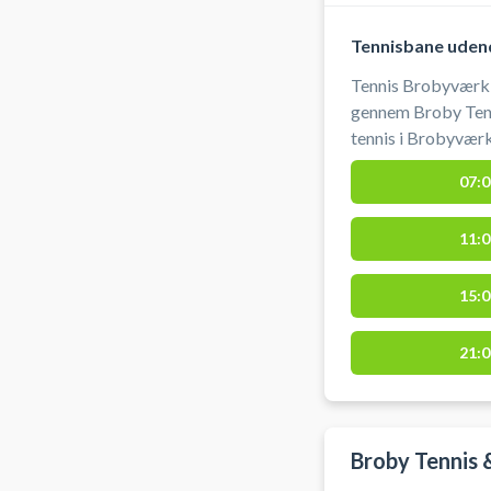
Tennisbane udend
Tennis Brobyværk 
gennem Broby Tenn
tennis i Brobyværk
hyggelige omgivels
07:0
11:0
15:0
21:0
Broby Tennis &