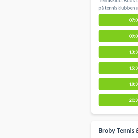
Tennisklub. Book t
på tennisklubben 
placering ved Kur
07:0
09:0
13:3
15:3
18:3
20:3
Broby Tennis 