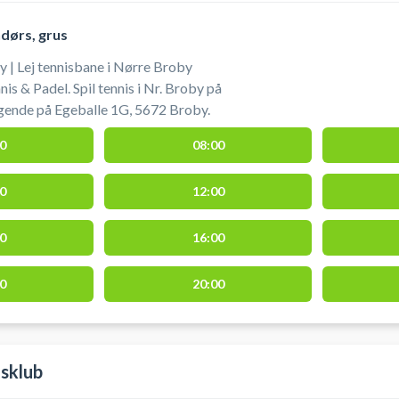
dørs, grus
 | Lej tennisbane i Nørre Broby
s & Padel. Spil tennis i Nr. Broby på
gende på Egeballe 1G, 5672 Broby.
0
08:00
0
12:00
0
16:00
0
20:00
sklub