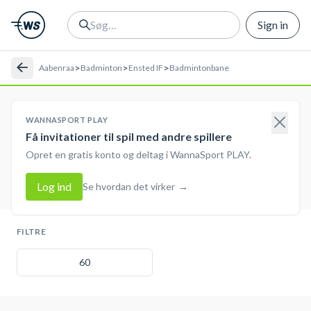
Sign in
>
>
>
Aabenraa
Badminton
Ensted IF
Badmintonbane
WANNASPORT PLAY
Få invitationer til spil med andre spillere
Opret en gratis konto og deltag i WannaSport PLAY.
Log ind
Se hvordan det virker
→
FILTRE
60