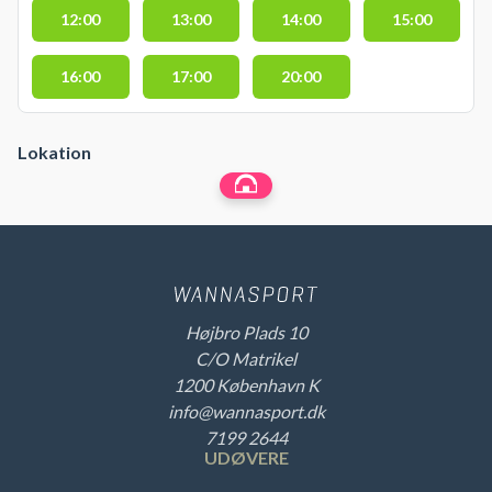
12:00
13:00
14:00
15:00
16:00
17:00
20:00
Lokation
Højbro Plads 10
C/O Matrikel
1200 København K
info@wannasport.dk
7199 2644
UDØVERE