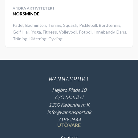
ANDRA AKTIVITETER I
NORSMINDE
Padel
,
Badminton
,
Tennis
,
Squash
,
Pickleball
,
Bordtennis
,
Golf
,
Hall
,
Yoga
,
Fitness
,
Volleyboll
,
Fotboll
,
Innebandy
,
Dans
,
Träning
,
Klättring
,
Cykling
Højbro Plads 10
C/O Matrikel
1200 København K
info@wannasport.dk
7199 2644
UTÖVARE
Kontakt