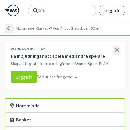
Logga in
>
>
Norsminde
Basket
7 Aug, Friday (Hela dagen, 50 km)
WANNASPORT PLAY
Få inbjudningar att spela med andra spelare
Skapa ett gratis konto och gå med i WannaSport PLAY.
Logga in
Se hur det fungerar
→
Norsminde
Basket