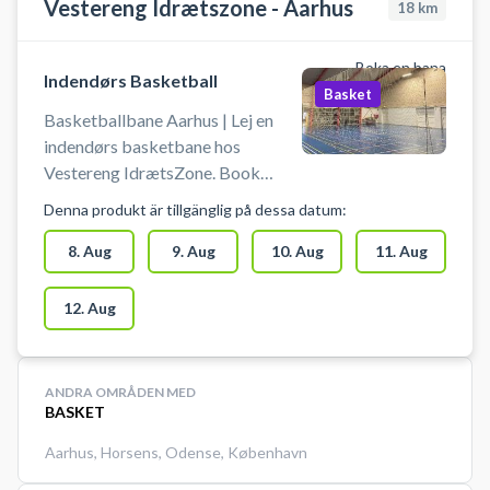
Vestereng Idrætszone - Aarhus
18
km
Boka en bana
Indendørs Basketball
Basket
Basketballbane Aarhus | Lej en
indendørs basketbane hos
Vestereng IdrætsZone. Book
basketballbane og spil basketball
Denna produkt är tillgänglig på dessa datum:
i Aarhus på en indendørsbane hos
Vestereng IdrætsZone. Tiderne
8. Aug
9. Aug
10. Aug
11. Aug
for booking af basketballbanen er
60 min. ad gangen. Medbring egen
12. Aug
bold. Gratis parkering ved grus
parkeringen 50 meter fra hallen.
Lys tænder 10 min før din booking.
ANDRA OMRÅDEN MED
BASKET
Aarhus
,
Horsens
,
Odense
,
København