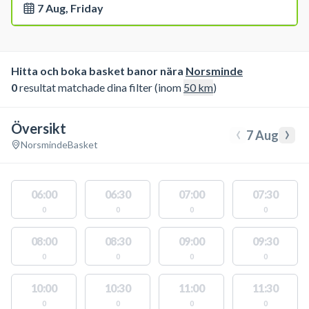
7 Aug, Friday
Hitta och boka basket banor nära
Norsminde
0
resultat matchade dina filter (inom
50
km
)
Översikt
‹
›
7 Aug
Norsminde
Basket
06:00
06:30
07:00
07:30
0
0
0
0
08:00
08:30
09:00
09:30
0
0
0
0
10:00
10:30
11:00
11:30
0
0
0
0