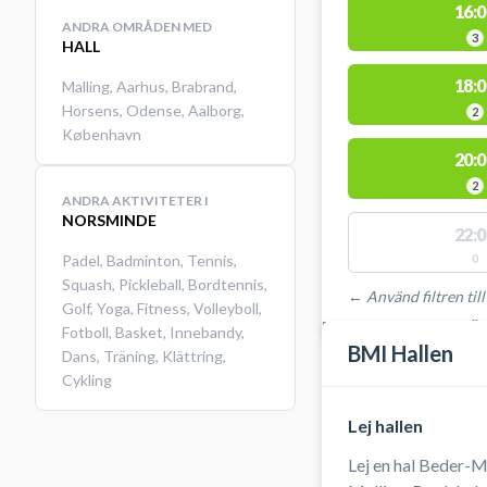
16:0
ANDRA OMRÅDEN MED
3
HALL
18:0
Malling
,
Aarhus
,
Brabrand
,
Horsens
,
Odense
,
Aalborg
,
2
København
20:0
2
ANDRA AKTIVITETER I
NORSMINDE
22:0
Padel
,
Badminton
,
Tennis
,
0
Squash
,
Pickleball
,
Bordtennis
,
← Använd filtren till
Golf
,
Yoga
,
Fitness
,
Volleyboll
,
PLATSER MED TILLGÄ
Fotboll
,
Basket
,
Innebandy
,
BMI Hallen
Dans
,
Träning
,
Klättring
,
Cykling
Lej hallen
Lej en hal Beder-Ma