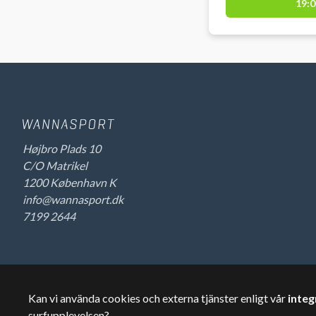
19:0
Højbro Plads 10
C/O Matrikel
1200 København K
info@wannasport.dk
7199 2644
Kan vi använda cookies och externa tjänster enligt vår
integ
©
2026
Wannasport.dk
Privata uppgifter
surfupplevelsen?