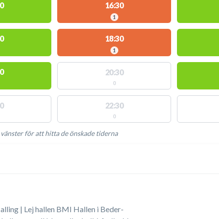
0
16:30
1
0
18:30
1
0
20:30
0
0
22:30
0
 vänster för att hitta de önskade tiderna
NGLIGA AKTIVITETER
lling | Lej hallen BMI Hallen i Beder-