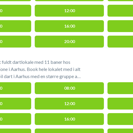
i Vestereng IdrætsZone's lokaler.
0
12:00
0
16:00
0
20:00
et fuldt dartlokale med 11 baner hos
ne i Aarhus. Book hele lokalet med i alt
il dart i Aarhus med en større gruppe af
igt. Dartlokalet lejes i 60 min. ad gangen
0
08:00
rkering 50 meter fra
 af dartbanerne i Vestereng
0
12:00
0
16:00