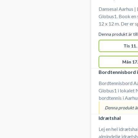
Dansesal Aarhus | 
Globus1. Book en s
12 x 12 m. Der er spejle på endevæggen i dansesalen.
Udstyr skal man selv medbr
Denna produkt är til
indend
Tis 11.
Mån 17.
Bordtennisbord i
Bordtennisbord Aar
Globus1 i lokalet 
bordtennis i Aarhus. Anlægget er bemandet. Der
bruges indendørssko. 
Denna produkt är 
inkl. leje af bat og
Idrætshal
Lej en hel idrætsha
almindelig idrætsh