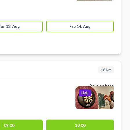
or 13. Aug
Fre 14. Aug
18
km
Boka en bana
Hall
09:00
10:00