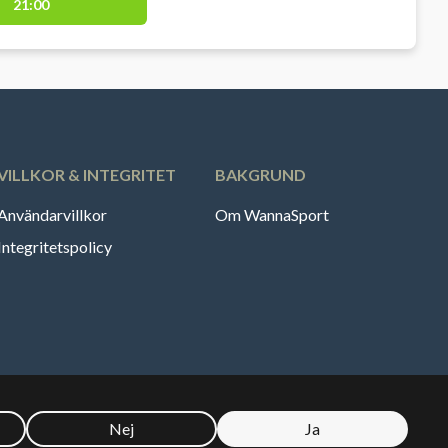
21:00
VILLKOR & INTEGRITET
BAKGRUND
Användarvillkor
Om WannaSport
Integritetspolicy
Nej
Ja
🇪
Sverige