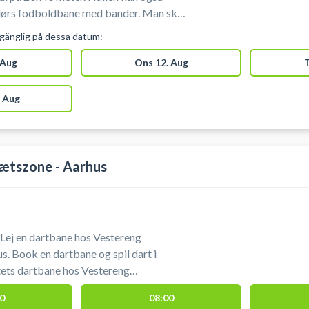
 fodboldbane med bander. Man skal
Der er
lgänglig på dessa datum:
rs-fodbold-Aarhus #Fodboldbane-
 Aug
Ons 12. Aug
T
 Aug
ætszone - Aarhus
Lej en dartbane hos Vestereng
s. Book en dartbane og spil dart i
tets dartbane hos Vestereng
0
08:00
ering 50 meter fra hallen ved booking af