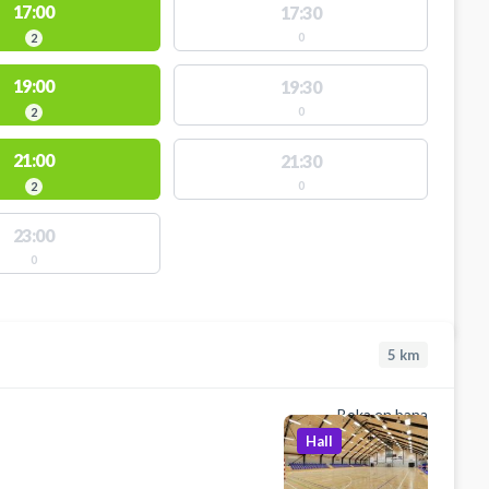
17:00
17:30
0
2
19:00
19:30
0
2
21:00
21:30
0
2
23:00
0
5
km
Boka en bana
Hall