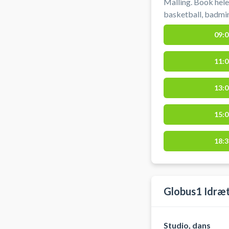
Malling. Book hele 
basketball, badmin
beliggende syd for
09:0
og der er gratis pa
11:0
13:0
15:0
18:3
Globus1 Idræ
Studio, dans