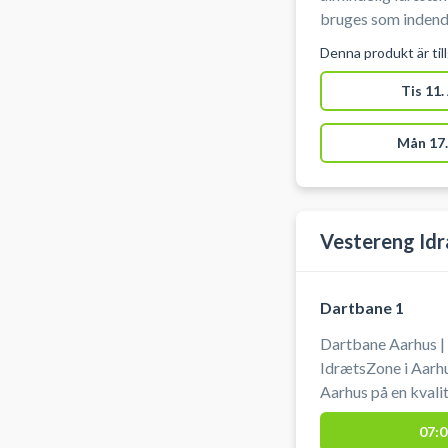
bruges som indendørs
bruge indendørssko. Anlægget er bemandet. 
Denna produkt är til
omklædning. #Book-indendørs-fodbold #Spil-indendørs-
fodbold #Indendø
Tis 11.
Aarhus
Mån 17.
Vestereng Idr
Dartbane 1
Dartbane Aarhus | 
IdrætsZone i Aarhu
Aarhus på en kvali
IdrætsZone. Du skal selv medbringe pile til at spille med.
07:0
Der er gratis park