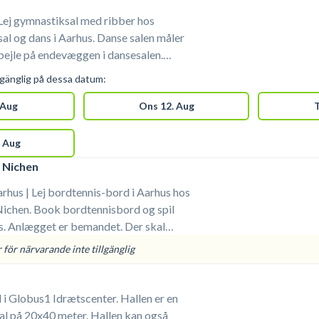
Lej gymnastiksal med ribber hos
al og dans i Aarhus. Danse salen måler
inge. Man skal bruge
lgänglig på dessa datum:
ørs sko. Boldspil er ikke tilladt.
 Aug
Ons 12. Aug
T
 Aug
 Nichen
hus | Lej bordtennis-bord i Aarhus hos
Nichen. Book bordtennisbord og spil
 skal
Der er omklædningsrum. Prisen er
för närvarande inte tillgänglig
 bolde.
l i Globus1 Idrætscenter. Hallen er en
al på 20x40 meter. Hallen kan også