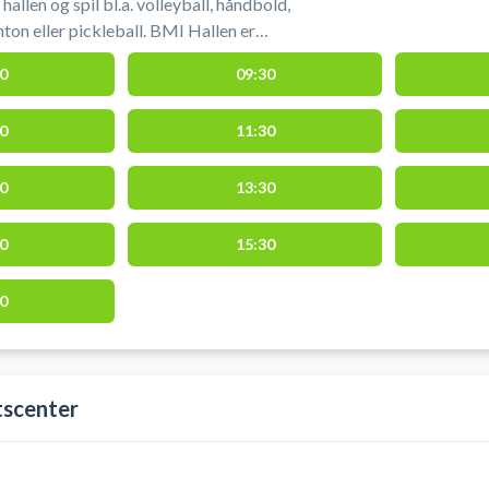
hallen og spil bl.a. volleyball, håndbold,
ton eller pickleball. BMI Hallen er
 Aarhus. Det er nemt at komme til hallen
0
09:30
rkeringsmuligheder lige foran hallen.
0
11:30
0
13:30
0
15:30
0
tscenter