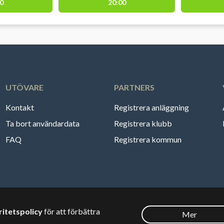
0
20:00
UTÖVARE
PARTNERS
Kontakt
Registrera anläggning
Ta bort användardata
Registrera klubb
FAQ
Registrera kommun
ritetspolicy
för att förbättra
Mer
Svenska
🇸