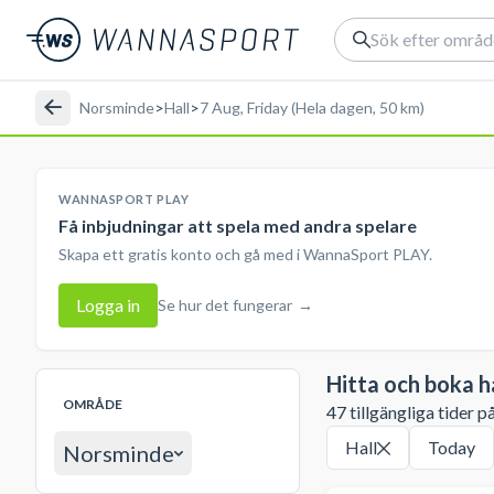
Norsminde
>
Hall
>
7 Aug, Friday (Hela dagen, 50 km)
WANNASPORT PLAY
Få inbjudningar att spela med andra spelare
Skapa ett gratis konto och gå med i WannaSport PLAY.
Logga in
Se hur det fungerar
→
Hitta och boka h
OMRÅDE
47 tillgängliga tider p
Hall
Today
Norsminde