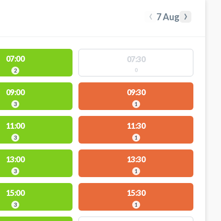
‹
›
7 Aug
07:00
07:30
0
2
09:00
09:30
3
1
11:00
11:30
3
1
13:00
13:30
3
1
15:00
15:30
3
1