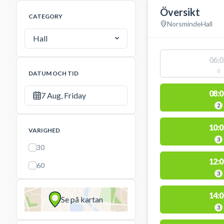
Översikt
CATEGORY
Norsminde
Hall
Hall
06:0
0
DATUM OCH TID
08:0
7 Aug, Friday
2
10:0
VARIGHED
3
30
12:0
60
3
14:0
Se på kartan
3