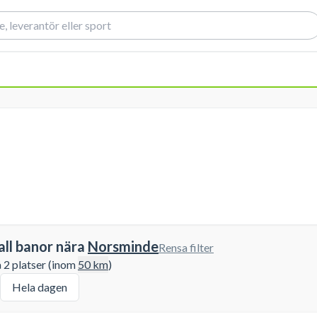
all banor nära
Norsminde
Rensa filter
å 2 platser (inom
50
km
)
Hela dagen