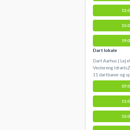
dartbane i Aarhus 
11:0
15:0
19:0
Dart lokale
Dart Aarhus | Lej 
Vestereng IdrætsZo
11 dartbaner og sp
dartspillere samtid
07:0
og dartpile medbringes selv. Gratis pa
hallen ved booking
11:0
IdrætsZone.
15:0