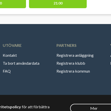
0
21:00
UTÖVARE
PARTNERS
Kontakt
Registrera anläggning
Ta bort användardata
Registrera klubb
FAQ
Registrera kommun
ritetspolicy
för att förbättra
Mer
Svenska
🇸