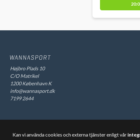
20:0
før din booking.
Højbro Plads 10
C/O Matrikel
1200 København K
info@wannasport.dk
7199 2644
Kan vi använda cookies och externa tjänster enligt vår
integ
©
2026
Wannasport.dk
Privata uppgifter