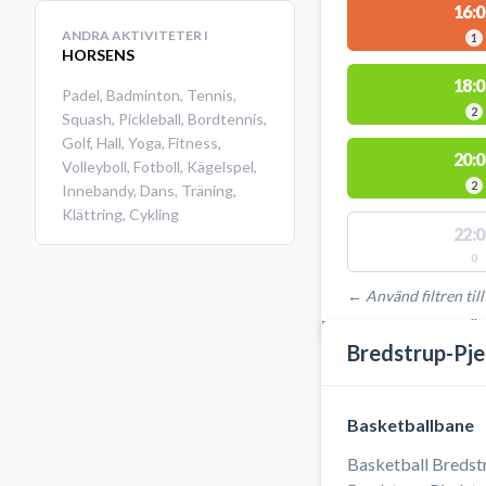
16:0
ANDRA AKTIVITETER I
1
HORSENS
18:0
Padel
,
Badminton
,
Tennis
,
2
Squash
,
Pickleball
,
Bordtennis
,
Golf
,
Hall
,
Yoga
,
Fitness
,
20:0
Volleyboll
,
Fotboll
,
Kägelspel
,
2
Innebandy
,
Dans
,
Träning
,
Klättring
,
Cykling
22:0
0
← Använd filtren till
PLATSER MED TILLGÄ
Bredstrup-Pje
Basketballbane
Basketball Bredstr