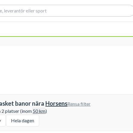
asket banor nära
Horsens
Rensa filter
å 2 platser (inom
50
km
)
y
Hela dagen