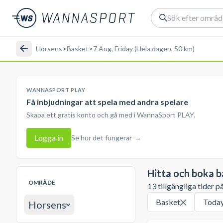
Horsens
>
Basket
>
7 Aug, Friday (Hela dagen, 50 km)
WANNASPORT PLAY
Få inbjudningar att spela med andra spelare
Skapa ett gratis konto och gå med i WannaSport PLAY.
Logga in
Se hur det fungerar
→
Hitta och boka b
OMRÅDE
13 tillgängliga tider p
Basket
Toda
Horsens