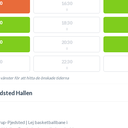
0
16:30
0
0
18:30
0
0
20:30
0
0
22:30
0
 vänster för att hitta de önskade tiderna
NGLIGA AKTIVITETER
dsted Hallen
up-Pjedsted | Lej basketballbane i