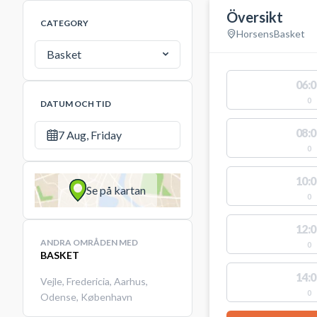
Översikt
CATEGORY
Horsens
Basket
Basket
06:0
0
DATUM OCH TID
08:0
7 Aug, Friday
0
10:0
Se på kartan
0
12:0
ANDRA OMRÅDEN MED
0
BASKET
14:0
Vejle
,
Fredericia
,
Aarhus
,
0
Odense
,
København