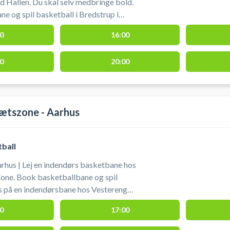
 Hallen. Du skal selv medbringe bold.
e og spil basketball i Bredstrup i
 uden for Fredericia.
0
16:00
0
20:00
ætszone - Aarhus
ball
rhus | Lej en indendørs basketbane hos
one. Book basketballbane og spil
s på en indendørsbane hos Vestereng
ne for booking af basketballbanen er 60
0
17:00
n bold. Gratis parkering ved
ra hallen. Lys tænder 10 min