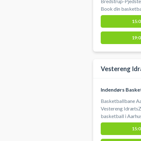
Bredstrup-Pjedsted
Book din basketban
hallen ved Pjedsted
15:0
19:0
Vestereng Idr
Indendørs Basket
Basketballbane Aa
Vestereng IdrætsZ
basketball i Aarhu
IdrætsZone. Tider
15:0
min. ad gangen. Medbring ege
grus parkeringen 50 meter f