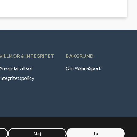
VILLKOR & INTEGRITET
BAKGRUND
Användarvillkor
Om WannaSport
Integritetspolicy
Nej
Ja
🇪
Sverige