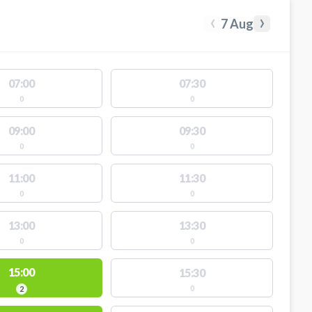
‹
›
7 Aug
07:00
07:30
0
0
09:00
09:30
0
0
11:00
11:30
0
0
13:00
13:30
0
0
15:00
15:30
0
2