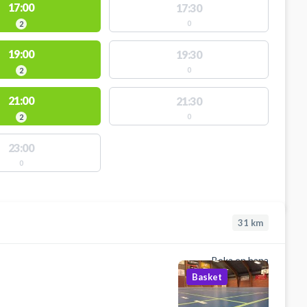
17:00
17:30
0
2
19:00
19:30
0
2
21:00
21:30
0
2
23:00
0
31
km
Boka en bana
Basket