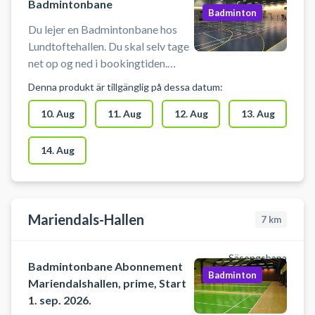
Badmintonbane
Badminton
Du lejer en Badmintonbane hos
Lundtoftehallen. Du skal selv tage
net op og ned i bookingtiden.
Medbring selv ketcher og bolde.
Denna produkt är tillgänglig på dessa datum:
Der skal benyttes indendørssko,
som ikke sætter mærker. Der er
10. Aug
11. Aug
12. Aug
13. Aug
mulighed f
14. Aug
Mariendals-Hallen
7
km
Säsongsbana
Badmintonbane Abonnement
Badminton
Mariendalshallen, prime, Start
1. sep. 2026.