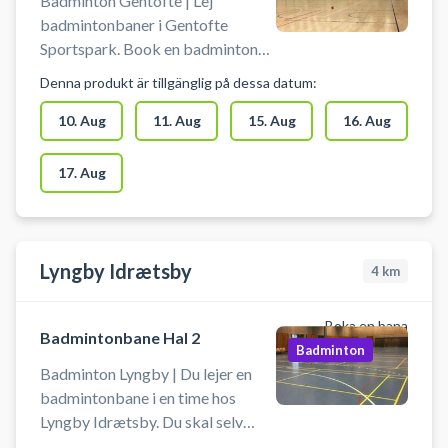
Badminton Gentofte | Lej
badmintonbaner i Gentofte
Sportspark. Book en badminton
træningsbane og spil badminton i
Denna produkt är tillgänglig på dessa datum:
Gentofte. Badmintonbanen kan
benyttes til ekstra træning, talent
10. Aug
11. Aug
15. Aug
16. Aug
træning eller kammeratlig
sportslig hygge. Du booker for 2-
17. Aug
4 personer pr. bane. Der kan
bookes op til 4 baner ved siden af
hinanden.
Lyngby Idrætsby
4
km
Boka en bana
Badmintonbane Hal 2
Badminton
Badminton Lyngby | Du lejer en
badmintonbane i en time hos
Lyngby Idrætsby. Du skal selv
tage net op og ned i bookingtiden.