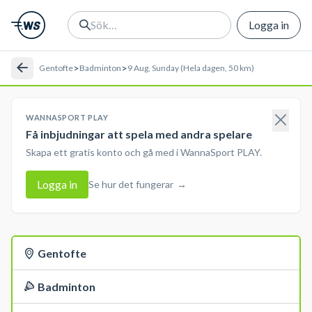
Logga in
>
>
Gentofte
Badminton
9 Aug, Sunday (Hela dagen, 50 km)
WANNASPORT PLAY
Få inbjudningar att spela med andra spelare
Skapa ett gratis konto och gå med i WannaSport PLAY.
Logga in
Se hur det fungerar
→
Gentofte
Badminton