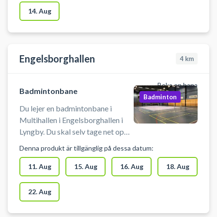
at se åbningstiderne på
14. Aug
www.gladsaxe.dk/idræt
Engelsborghallen
4
km
Boka en bana
Badmintonbane
Badminton
Du lejer en badmintonbane i
Multihallen i Engelsborghallen i
Lyngby. Du skal selv tage net op
og ned i bookingtiden. Medbring
Denna produkt är tillgänglig på dessa datum:
selv ketcher og bolde. Der er
mulighed for omklædning.
11. Aug
15. Aug
16. Aug
18. Aug
22. Aug