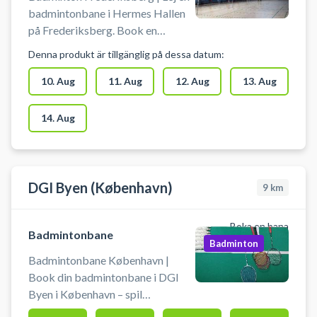
badminton på en fast badminton
badmintonabonnementet opsiges.
badmintonbane i Hermes Hallen
bane i Hermes Hallen ved
på Frederiksberg. Book en
København. Din faste
badmintonbane og spil badminton
Denna produkt är tillgänglig på dessa datum:
badmintonbane opkræves
i centrum af København på en af
månedligt så du har samme
de mange indendørs
10. Aug
11. Aug
12. Aug
13. Aug
badmintonbane hele sæsonen i
badmintonbaner i Hermeshallen
badmintonhallen på
på Frederiksberg. Find og book
14. Aug
Frederiksberg eller indtil
ledige badmintonbaner på
badmintonabonnementet opsiges.
Frederiksberg i enten
#saesonbane-badminton #fast-
Mariendalshallen, Frederiksberg
badmintonbane
Hallerne eller Hermes Hallen.
DGI Byen (København)
9
km
Boka en bana
Badmintonbane
Badminton
Badmintonbane København |
Book din badmintonbane i DGI
Byen i København – spil
badminton midt i byen. 16 baner