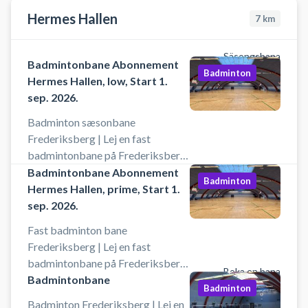
Hermes Hallen
7
km
Säsongsbana
Badmintonbane Abonnement
Badminton
Hermes Hallen, low, Start 1.
sep. 2026.
Badminton sæsonbane
Frederiksberg | Lej en fast
badmintonbane på Frederiksberg.
Book en badmintonbane for en
Badmintonbane Abonnement
Badminton
sæson i København på en af
Hermes Hallen, prime, Start 1.
sæsonbanerne i Hermes Hallen på
sep. 2026.
Frederiksberg. Din faste
Fast badminton bane
badmintonbane opkræves
Frederiksberg | Lej en fast
månedligt så du har samme
badmintonbane på Frederiksberg.
badmintonbane hele sæsonen i
Boka en bana
Book fast badmintonbane for
Badmintonbane
badmintonhallen på
Badminton
sæsonen på Frederiksberg og spil
Frederiksberg eller indtil
Badminton Frederiksberg | Lej en