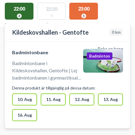
22:00
23:00
22:30
0
4
1
PLATSER MED TILLGÄNGLIGA AKTIVITETER
Kildeskovshallen - Gentofte
0
km
Boka en bana
Badmintonbane
Badminton
Badmintonbane i
Kildeskovshallen, Gentofte | Lej
badmintonbanen i gymnastiksalen
i Kildeskovshallen beliggende på
Denna produkt är tillgänglig på dessa datum:
Adolphsvej 25, 2820 Gentofte.
Book badmintonbanen i
10. Aug
11. Aug
12. Aug
13. Aug
Kildeskovshallen og spil
badminton i Gentofte. Der er
16. Aug
omklædning til rådighed i
Kildeskovshallen. Medbring selv