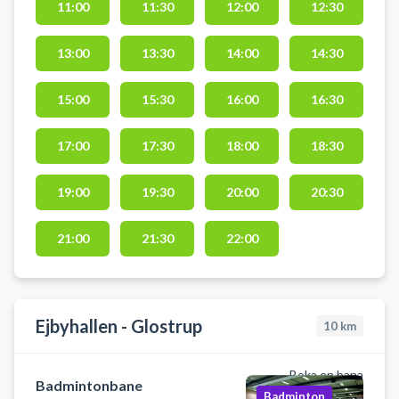
11:00
11:30
12:00
12:30
Det er kun tilladt at benytte banen
med indendørssko med hvide
13:00
13:30
14:00
14:30
såler. Banen kan afbestilles indtil 4
timer før reservationens
starttidspunkt. Book en
15:00
15:30
16:00
16:30
badmintonbane og spil badminton
i Herlev på en af
17:00
17:30
18:00
18:30
badmintonbanerne i
Skinderskovhallen.
19:00
19:30
20:00
20:30
21:00
21:30
22:00
Ejbyhallen - Glostrup
10
km
Boka en bana
Badmintonbane
Badminton