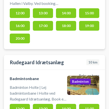
Hallen i Valby. Ved booking
modtages en kode som benyttes
12:00
13:00
14:00
15:00
for at få adgang til hallen.
Medbring selv udstyr,
16:00
17:00
18:00
19:00
badmintonketcher og bolde.
Afmelding af baner skal ske
senest to timer før start.
20:00
Rudegaard Idrætsanlæg
10
km
Boka en bana
Badmintonbane
Badminton
Badminton Holte | Lej
badmintonbane i Holte ved
Rudegaard Idrætsanlæg. Book en
badmintonbane og spil badminton
12:00
13:00
14:00
15:00