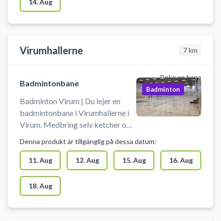
14. Aug
badmintonabonnementet opsiges.
Frederiksberg i enten Hermes
#fast-badminton-bane
Hallen, Frederiksberg Hallerne
#mariendalshallen-
eller Mariendalshallen. Udstyr
badmintonbane-saeson
såsom ketchere kan lejes og bolde
Virumhallerne
7
km
købes og er på køl.
Boka en bana
Badmintonbane
Badminton
Badminton Virum | Du lejer en
badmintonbane i Virumhallerne i
Virum. Medbring selv ketcher og
bolde. Der er mulighed for
Denna produkt är tillgänglig på dessa datum:
omklædning.
11. Aug
12. Aug
15. Aug
16. Aug
18. Aug