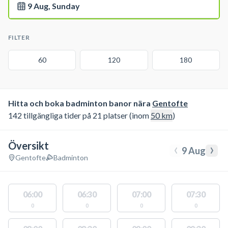
9 Aug, Sunday
FILTER
60
120
180
Hitta och boka badminton banor nära
Gentofte
142 tillgängliga tider på 21 platser (inom
50
km
)
Översikt
‹
›
9 Aug
Gentofte
Badminton
06:00
06:30
07:00
07:30
0
0
0
0