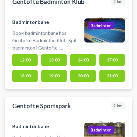
Gentofte Badminton Klub
2
km
Boka en bana
Badmintonbane
Badminton
Book badmintonbane hos
Gentofte Badminton Klub. Spil
badminton i Gentofte i
badmintonhallen ved Gentofte
12:00
13:00
14:00
17:00
Badminton Klub (GBK). Parkering
findes foran badmintonhallen, bad
18:00
19:00
20:00
21:00
og omklædning muligt. Medbring
selv bolde og ketchere samt
indendørs indendørssko med lyse
såler eller Non-Marking sko.
Gentofte Sportspark
2
km
Boka en bana
Badmintonbane
Badminton