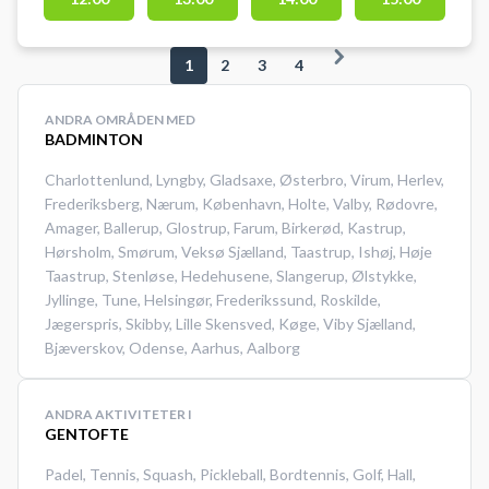
i Holte i Rudersdal. Der stilles net
frem til dig i hallen, men du skal
selv opsætte dette. Banen lejes
1
2
3
4
uden yderligere udstyr, så husk at
medbringe bolde og ketchere ved
ANDRA OMRÅDEN MED
booking af badmintonbane i
BADMINTON
Holtehallerne. Der er mulighed for
Charlottenlund
,
Lyngby
,
Gladsaxe
,
Østerbro
,
Virum
,
Herlev
,
omklædning og bad i
Frederiksberg
,
Nærum
,
København
,
Holte
,
Valby
,
Rødovre
,
Holtehallerne. Gratis parkering
Amager
,
Ballerup
,
Glostrup
,
Farum
,
Birkerød
,
Kastrup
,
ved badmintonbanerne i Holte -
Hørsholm
,
Smørum
,
Veksø Sjælland
,
Taastrup
,
Ishøj
,
Høje
nem adgang til badmintonbaner i
Taastrup
,
Stenløse
,
Hedehusene
,
Slangerup
,
Ølstykke
,
Nordsjælland.
Jyllinge
,
Tune
,
Helsingør
,
Frederikssund
,
Roskilde
,
Jægerspris
,
Skibby
,
Lille Skensved
,
Køge
,
Viby Sjælland
,
Bjæverskov
,
Odense
,
Aarhus
,
Aalborg
ANDRA AKTIVITETER I
GENTOFTE
Padel
,
Tennis
,
Squash
,
Pickleball
,
Bordtennis
,
Golf
,
Hall
,