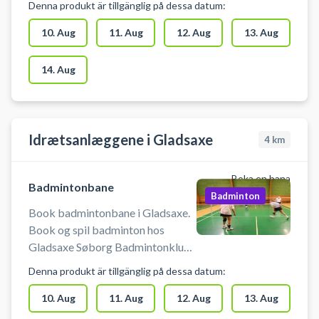
Denna produkt är tillgänglig på dessa datum:
Medbring selv ketcher og bolde.
Der skal benyttes indendørssko,
10. Aug
11. Aug
12. Aug
13. Aug
som ikke sætter mærker. Der er
mulighed for omklædning.
14. Aug
Idrætsanlæggene i Gladsaxe
4
km
Boka en bana
Badmintonbane
Badminton
Book badmintonbane i Gladsaxe.
Book og spil badminton hos
Gladsaxe Søborg Badmintonklub
en af de største
Denna produkt är tillgänglig på dessa datum:
badmintonklubber i København.
Du skal selv medbringe
10. Aug
11. Aug
12. Aug
13. Aug
badmintonketcher og bolde. Husk