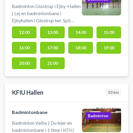
Badminton Glostrup i Ejby-Hallen
| Lej en badmintonbane i
Ejbyhallen i Glostrup her. Spil
badminton i Glostrup på en af
12:00
13:00
14:00
15:00
badmintonbanerne i Ejbyhallen.
Medbring selv ketcher og bolde.
16:00
17:00
18:00
19:00
20:00
21:00
KFIU Hallen
10
km
Boka en bana
Badmintonbane
Badminton
Badminton Valby | Du lejer en
badmintonbane i 1 time i KFIU