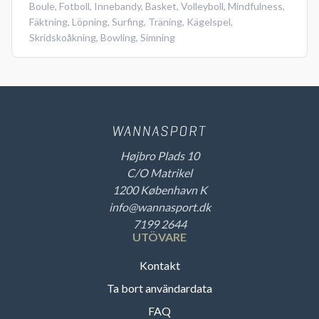
Boule
,
Fotboll
,
Innebandy
,
Basket
,
Volleyboll
,
Mindfulness
,
Fäktning
,
Löpning
,
Surfing
,
Träning
,
Kägelspel
,
Skridskoåkning
,
Bowling
,
Simning
Højbro Plads 10
C/O Matrikel
1200 København K
info@wannasport.dk
7199 2644
UTÖVARE
Kontakt
Ta bort användardata
FAQ