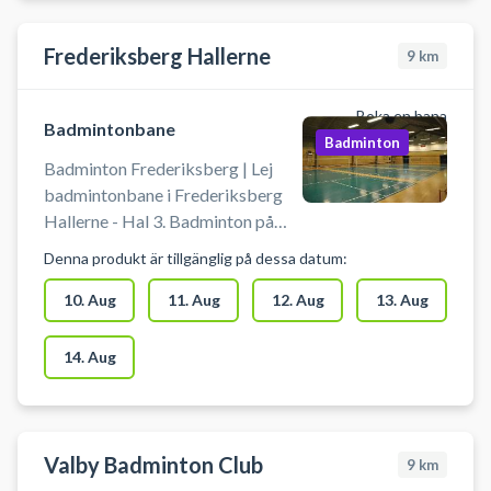
opsætte dette. Banen lejes uden
yderligere udstyr, så husk at
Frederiksberg Hallerne
medbringe bolde og ketchere. Der
9
km
er mulighed for omklædning og
bad. Der kan være andre brugere i
Boka en bana
Badmintonbane
hallen.
Badminton
Badminton Frederiksberg | Lej
badmintonbane i Frederiksberg
Hallerne - Hal 3. Badminton på
Frederiksberg bliver ikke
Denna produkt är tillgänglig på dessa datum:
nemmere – find hurtigt en ledig
bane og spil badminton på
10. Aug
11. Aug
12. Aug
13. Aug
Frederiksberg. Frederiksberg-
hallerne, kendt som
14. Aug
Frederiksberghallerne og
Frederiksberg Hallen, er en
populær facilitet centralt på
Frederiksberg. Badminton
Valby Badminton Club
9
km
banerne i Frederiksberghallen er