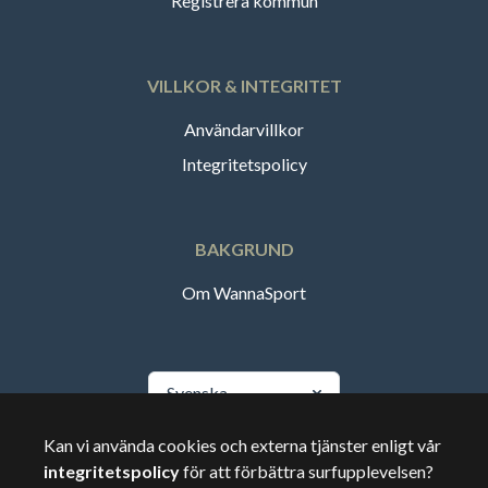
Registrera kommun
VILLKOR & INTEGRITET
Användarvillkor
Integritetspolicy
BAKGRUND
Om WannaSport
Svenska
Kan vi använda cookies och externa tjänster enligt vår
🇸🇪
Sverige
integritetspolicy
för att förbättra surfupplevelsen?