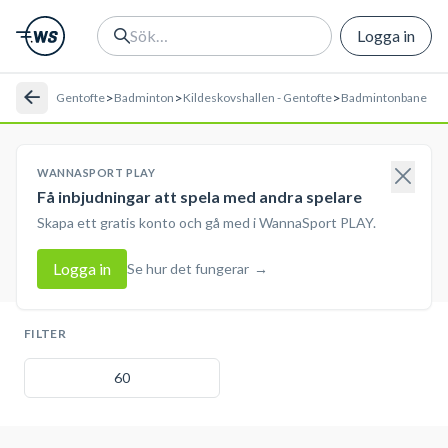
Logga in
>
>
>
Gentofte
Badminton
Kildeskovshallen - Gentofte
Badmintonbane
WANNASPORT PLAY
Få inbjudningar att spela med andra spelare
Skapa ett gratis konto och gå med i WannaSport PLAY.
Logga in
Se hur det fungerar
→
FILTER
60