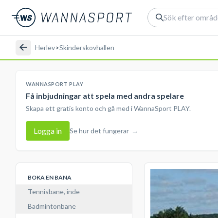
Herlev
>
Skinderskovhallen
WANNASPORT PLAY
Få inbjudningar att spela med andra spelare
Skapa ett gratis konto och gå med i WannaSport PLAY.
Logga in
Se hur det fungerar
→
BOKA EN BANA
Tennisbane, inde
Badmintonbane