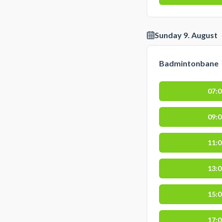
Sunday 9. August
Badmintonbane
07:
09:
11:
13:
15:
17: