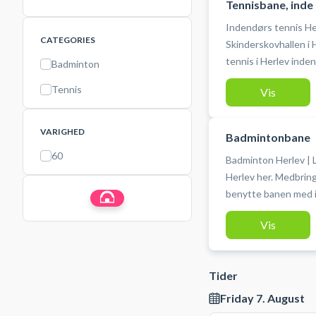
Tennisbane, inde
Indendørs tennis Her
CATEGORIES
Skinderskovhallen i 
tennis i Herlev inde
Badminton
Der må ikke benyttes
Tennis
Vis
VARIGHED
Badmintonbane
60
Badminton Herlev | L
Herlev her. Medbring 
benytte banen med i
afbestilles indtil 4 
Vis
en badmintonbane og 
badmintonbanerne i 
Tider
Friday 7. August