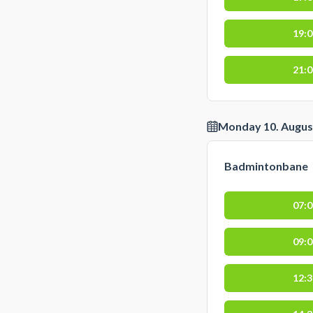
19:
21:
Monday 10. Augus
Badmintonbane
07:
09:
12: