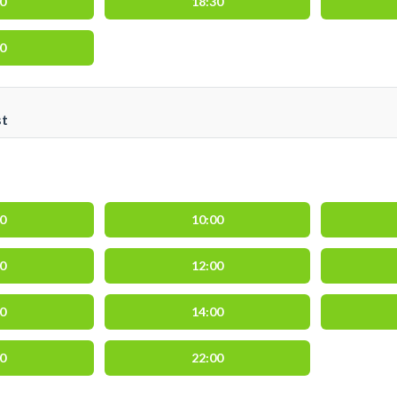
30
18:30
00
st
00
10:00
30
12:00
30
14:00
30
22:00