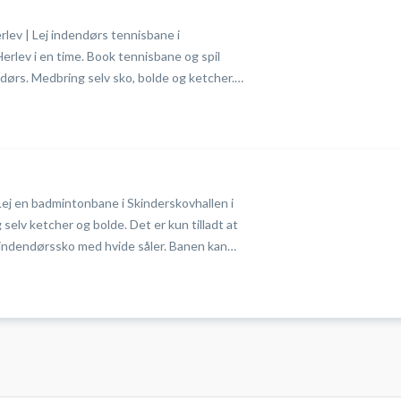
lev | Lej indendørs tennisbane i
Herlev i en time. Book tennisbane og spil
ndørs. Medbring selv sko, bolde og ketcher.
 udendørs sko i hallen.
ej en badmintonbane i Skinderskovhallen i
selv ketcher og bolde. Det er kun tilladt at
ndendørssko med hvide såler. Banen kan
timer før reservationens starttidspunkt. Book
spil badminton i Herlev på en af
Skinderskovhallen.