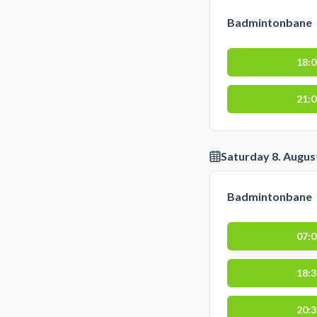
Badmintonbane
18:
21:
Saturday 8. Augus
Badmintonbane
07:
18:
20: