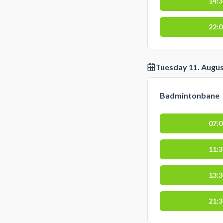
14:
22:
Tuesday 11. Augu
Badmintonbane
07:
11:
13:
21: