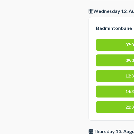
Wednesday 12. A
Badmintonbane
07:
09:
12:
14:
21:
Thursday 13. Aug