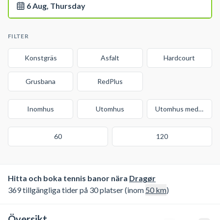
6 Aug, Thursday
FILTER
Konstgräs
Asfalt
Hardcourt
Grusbana
RedPlus
Inomhus
Utomhus
Utomhus med tak
60
120
Hitta och boka tennis banor nära
Dragør
369 tillgängliga tider på 30 platser (inom
50
km
)
Översikt