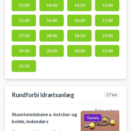
spil tennis i Holte på grusbaner.
11:00
14:00
14:30
15:00
Der er mulighed for bad og
omklædning. Der findes gratis
15:30
16:00
16:30
17:00
parkering ved tennisbanen, når du
booker en tennisbane hos Holte
Tennisklub.
17:30
18:00
18:30
19:00
19:30
20:00
20:30
21:00
21:30
Rundforbi Idrætsanlæg
27
km
Boka en bana
Skumtennisbane u. ketcher og
Tennis
bolde, indendørs