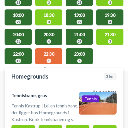
33
3
28
3
18:00
18:30
19:00
19:30
29
3
29
4
20:00
20:30
21:00
21:30
31
4
29
3
22:00
22:30
23:00
17
1
5
PLATSER MED TILLGÄNGLIGA AKTIVITETER
Homegrounds
3
km
Boka en bana
Tennisbane, grus
Tennis
Tennis Kastrup | Lej en tennisbane,
der ligger hos Homegrounds i
Kastrup. Book tennisbanen og spil
grus tennis i Kastrup i unikke