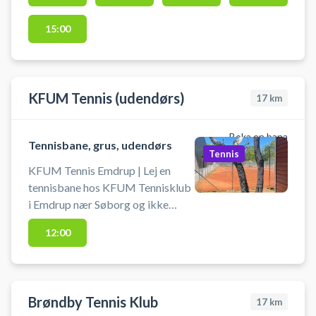
bolde. Der er
15:00
parkeringsmuligheder i området
ved tennisbanerne.
KFUM Tennis (udendørs)
17
km
Boka en bana
Tennisbane, grus, udendørs
Tennis
KFUM Tennis Emdrup | Lej en
tennisbane hos KFUM Tennisklub
i Emdrup nær Søborg og ikke
langt fra Hellerup. Book
12:00
tennisbanen og spil tennis på
udendørs baner tæt ved
København. Husk selv at
medbringe ketcher og bolde.
Brøndby Tennis Klub
17
km