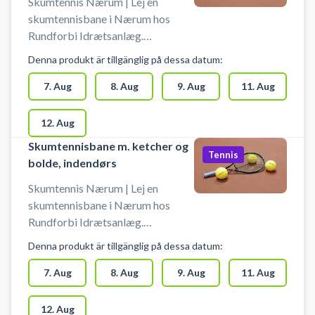
Skumtennis Nærum | Lej en
skumtennisbane i Nærum hos
Rundforbi Idrætsanlæg.
Skumtennisbanen er indendørs, og
Denna produkt är tillgänglig på dessa datum:
der spilles på baner, hvor der også
spilles badminton og pickleball.
7. Aug
8. Aug
9. Aug
11. Aug
Book nemt din skumtennisbane og
spil skumtennis i Nærum. Booking
12. Aug
af skumtennis banen er uden bat
Skumtennisbane m. ketcher og
og bolde. Gratis parkering ved
Tennis
bolde, indendørs
skumtennisbanerne i Nærum på
Egebækvej 118, 2850 Nærum -
Skumtennis Nærum | Lej en
nær Skodsborg, Søllerød, Trørød
skumtennisbane i Nærum hos
og Gammel Holte.
Rundforbi Idrætsanlæg.
Skumtennisbanen er indendørs, og
Denna produkt är tillgänglig på dessa datum:
der spilles på baner, hvor der også
spilles badminton og pickleball.
7. Aug
8. Aug
9. Aug
11. Aug
Book nemt din skumtennisbane og
spil skumtennis i Nærum. Booking
12. Aug