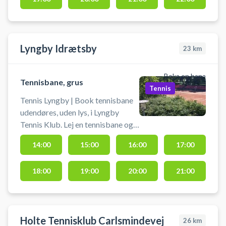
Lyngby. Banen må kun benyttes
med rene indendørs tennissko.
Medbring selv ketcher og bolde.
Lyngby Idrætsby
23
km
Boka en bana
Tennisbane, grus
Tennis
Tennis Lyngby | Book tennisbane
udendøres, uden lys, i Lyngby
Tennis Klub. Lej en tennisbane og
spil tennis ved Lyngby Idrætsby på
14:00
15:00
16:00
17:00
udendørs grusbaner beliggende
ved tennisklubben. Medbring selv
18:00
19:00
20:00
21:00
ketcher og bolde. Banen kan
afbestilles indtil 2 timer før
reservationens starttidspunkt.
Holte Tennisklub Carlsmindevej
26
km