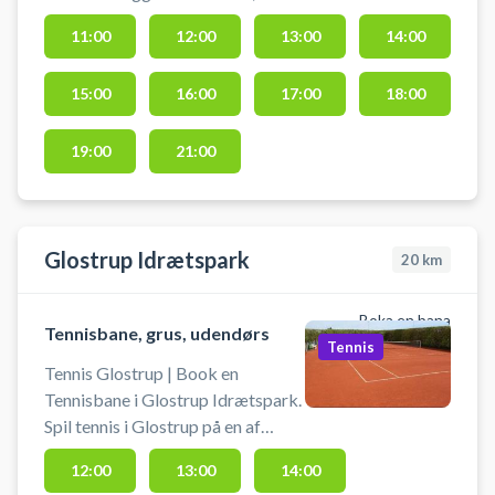
Tennisbane er en del af anlægget,
11:00
12:00
13:00
14:00
hvor Gladsaxe Tennis og Padel
Klub holder til. Du skal selv
15:00
16:00
17:00
18:00
medbringe bolde og ketcher.
VIGTIG: Husk rigtig fodtøj.
Fodtøj med mønster er total ikke
19:00
21:00
tilla
Glostrup Idrætspark
20
km
Boka en bana
Tennisbane, grus, udendørs
Tennis
Tennis Glostrup | Book en
Tennisbane i Glostrup Idrætspark.
Spil tennis i Glostrup på en af
grusbanerne hos Glostrup
12:00
13:00
14:00
Idrætspark. Du skal selv