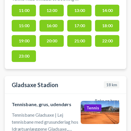
tennisbane indendørs. Bliv
11:00
12:00
13:00
14:00
medlem og book samtidig en
indendørs tennisbane, så du kan
15:00
16:00
17:00
18:00
spille tennis i tennishallen i
Brøndby. Medbring ketsjer og
bolde.
19:00
20:00
21:00
22:00
23:00
Gladsaxe Stadion
18
km
Boka en bana
Tennisbane, grus, udendørs
Tennis
Tennisbane Gladsaxe | Lej
tennisbane med grusunderlag hos
Idrætsanlæggene Gladsaxe,.