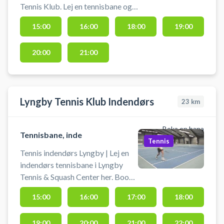
Tennis Klub. Lej en tennisbane og
spil tennis i Lyngby på en af de
15:00
16:00
18:00
19:00
udendørs grusbanerne hos
tennisklubben i Lyngby. Medbring
20:00
21:00
selv ketcher og bolde. Banen kan
afbestilles indtil 2 timer før
reservationens starttidspunkt.
Lyngby Tennis Klub Indendørs
23
km
Boka en bana
Tennisbane, inde
Tennis
Tennis indendørs Lyngby | Lej en
indendørs tennisbane i Lyngby
Tennis & Squash Center her. Book
tennisbane og spil tennis i Lundby
15:00
16:00
17:00
18:00
på indendørs tennisbaner i
tennishallen ved tennisklubben i
19:00
20:00
21:00
22:00