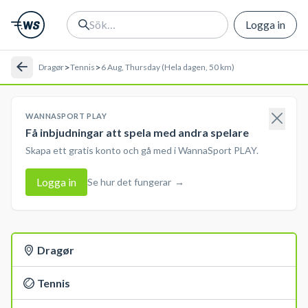
Logga in
>
>
Dragør
Tennis
6 Aug, Thursday (Hela dagen, 50 km)
WANNASPORT PLAY
Få inbjudningar att spela med andra spelare
Skapa ett gratis konto och gå med i WannaSport PLAY.
Logga in
Se hur det fungerar
→
Dragør
Tennis