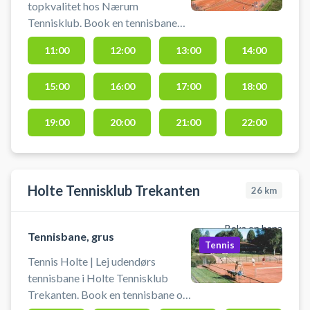
topkvalitet hos Nærum
Tennisklub. Book en tennisbane
og spil tennis i Nærum på
11:00
12:00
13:00
14:00
grusbanerne hos tennisklubben.
Book for én time ad gangen og der
15:00
16:00
17:00
18:00
er adgang til toilet, bad og
omklædning. Husk at feje bane og
linjer efter brug. Du skal selv
19:00
20:00
21:00
22:00
medbring bolde og ketchere.
Holte Tennisklub Trekanten
26
km
Boka en bana
Tennisbane, grus
Tennis
Tennis Holte | Lej udendørs
tennisbane i Holte Tennisklub
Trekanten. Book en tennisbane og