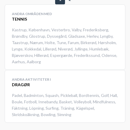
banerne 5 – 6. Med nøglen har du
adgang til den bane, du har
ANDRA OMRÅDEN MED
booket. #Tennis-nordsjælland
TENNIS
#Tennis-Holte #Tennis-Nærum
Kastrup
,
København
,
Vesterbro
,
Valby
,
Frederiksberg
,
#Tennis-Trørød #Tennis-Vedbæk
Brøndby
,
Glostrup
,
Dyssegård
,
Gladsaxe
,
Herlev
,
Lyngby
,
Taastrup
,
Nærum
,
Holte
,
Tune
,
Farum
,
Birkerød
,
Hørsholm
,
Lynge
,
Kokkedal
,
Lillerød
,
Niverød
,
Jyllinge
,
Humlebæk
,
Bjæverskov
,
Hillerød
,
Espergærde
,
Frederikssund
,
Odense
,
Aarhus
,
Aalborg
ANDRA AKTIVITETER I
DRAGØR
Padel
,
Badminton
,
Squash
,
Pickleball
,
Bordtennis
,
Golf
,
Hall
,
Boule
,
Fotboll
,
Innebandy
,
Basket
,
Volleyboll
,
Mindfulness
,
Fäktning
,
Löpning
,
Surfing
,
Träning
,
Kägelspel
,
Skridskoåkning
,
Bowling
,
Simning