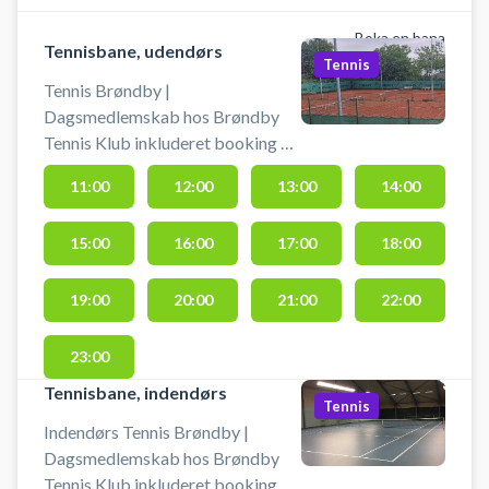
Boka en bana
Tennisbane, udendørs
Tennis
Tennis Brøndby |
Dagsmedlemskab hos Brøndby
Tennis Klub inkluderet booking af
udendørs grusbane. Køb et
11:00
12:00
13:00
14:00
medlemskab og book samtidig en
udendørs tennisbane, så du kan
15:00
16:00
17:00
18:00
spille tennis på grus i Brøndby.
Medbring ketsjer og bolde.
19:00
20:00
21:00
22:00
23:00
Tennisbane, indendørs
Tennis
Indendørs Tennis Brøndby |
Dagsmedlemskab hos Brøndby
Tennis Klub inkluderet booking af