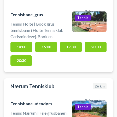
Boka en bana
Tennisbane, grus
Tennis
Tennis Holte | Book grus
tennisbane i Holte Tennisklub
Carlsmindevej. Book en
tennisbane og spil tennis i Holte
14:00
16:00
19:30
20:00
på grusbanerne på Carlsmindevej.
Der er mulighed for bad og
20:30
omklædning. Der findes gratis
parkering ved tennisbanen på
Carlsmindevej i Holte.
Nærum Tennisklub
26
km
Boka en bana
Tennisbane udendørs
Tennis
Tennis Nærum | Fire grusbaner i