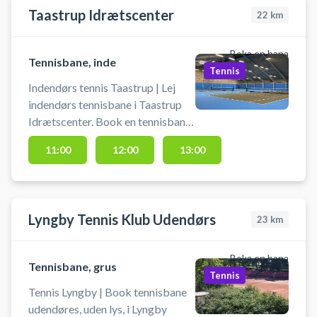
Taastrup Idrætscenter
22
km
Boka en bana
Tennisbane, inde
Tennis
Indendørs tennis Taastrup | Lej
indendørs tennisbane i Taastrup
Idrætscenter. Book en tennisbane
og spil indendørs tennis i Taastrup.
11:00
12:00
13:00
Banen må kun benyttes med
indendørs tennissko, der ikke laver
mærker i gulvet. Banen kan
afbestilles indtil 24 timer før
Lyngby Tennis Klub Udendørs
23
km
planlagt starttidspunkt.
Boka en bana
Tennisbane, grus
Tennis
Tennis Lyngby | Book tennisbane
udendøres, uden lys, i Lyngby