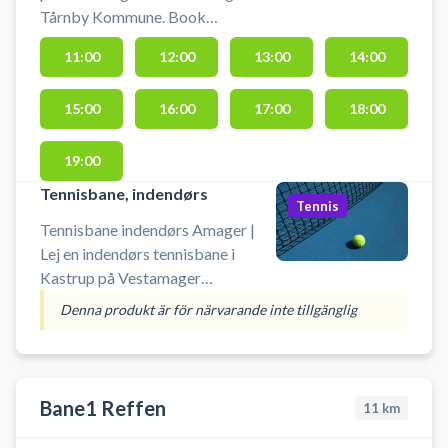
Tårnby Kommune. Book
tennisbane og spil tennis i Kastrup
11:00
12:00
13:00
14:00
på en af de udendørs grusbaner
der ligger ved tennisklubben NTK
15:00
16:00
17:00
18:00
Amager Tennisklub.
19:00
Tennisbane, indendørs
Tennis
Tennisbane indendørs Amager |
Lej en indendørs tennisbane i
Kastrup på Vestamager
Idrætsanlæg i Tårnby Kommune.
Denna produkt är för närvarande inte tillgänglig
Teninsklubben på anlægget
hedder NTK Amager Tennisklub.
Book en tennisbane og spil tennis i
Kastrup på en indendørs
Bane1 Reffen
11
km
tennisbane i Skelgårdshallen.
Åbningstider: Tennisbanerne er