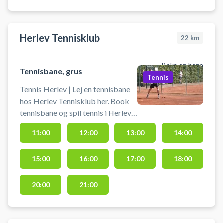
medbringe tennis ketcher og
bolde.
Herlev Tennisklub
22
km
Boka en bana
Tennisbane, grus
Tennis
Tennis Herlev | Lej en tennisbane
hos Herlev Tennisklub her. Book
tennisbane og spil tennis i Herlev
på grus tennisbaner hos Herlev
11:00
12:00
13:00
14:00
Tennisklub. Der må kun bruges
tennissko på banen. Efterlad
15:00
16:00
17:00
18:00
venligst banen fejet og med rene
linjer.
20:00
21:00