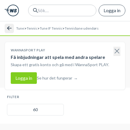
Logga in
>
>
>
Tune
Tennis
Tune IF Tennis
Tennisbane udendørs
WANNASPORT PLAY
Få inbjudningar att spela med andra spelare
Skapa ett gratis konto och gå med i WannaSport PLAY.
Logga in
Se hur det fungerar
→
FILTER
60