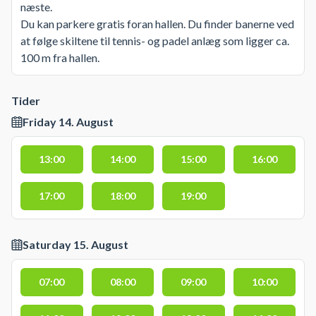
næste.
Du kan parkere gratis foran hallen. Du finder banerne ved
at følge skiltene til tennis- og padel anlæg som ligger ca.
100 m fra hallen.
Tider
Friday 14. August
13:00
14:00
15:00
16:00
17:00
18:00
19:00
Saturday 15. August
07:00
08:00
09:00
10:00