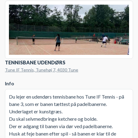
TENNISBANE UDENDØRS
Tune IF Tennis, Tunehøj 7, 4030 Tune
Info
Du lejer en udendørs tennisbane hos Tune IF Tennis - på
bane 3, som er banen tættest på padelbanerne.
Underlaget er kunstgræs.
Du skal selvmedbringe ketchere og bolde.
Der er adgang til banen via dør ved padelbanerne.
Husk at feje banen efter spil - så banen er klar til de