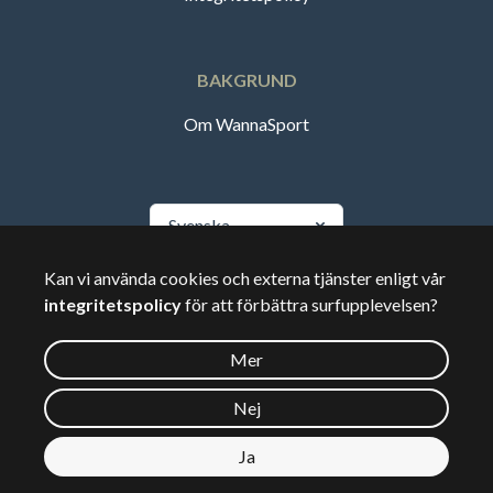
BAKGRUND
Om WannaSport
Svenska
Kan vi använda cookies och externa tjänster enligt vår
🇸🇪
Sverige
integritetspolicy
för att förbättra surfupplevelsen?
Mer
©
2026
Wannasport.dk
Nej
Ja
Privata uppgifter