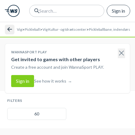
Sign in
>
>
>
Vig
Pickleball
Vig Kultur- og Idrætscenter
Pickleballbane, indendørs
WANNASPORT PLAY
Get invited to games with other players
Create a free account and join WannaSport PLAY.
Sign in
See how it works
→
FILTERS
60