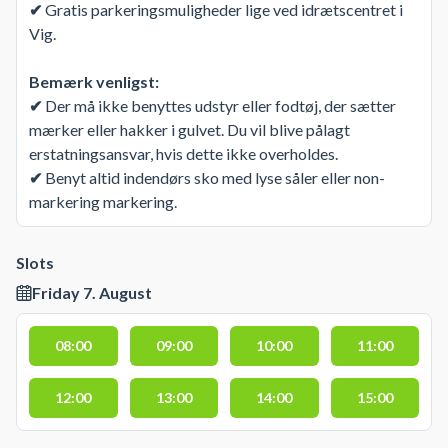
✔
Gratis parkeringsmuligheder lige ved idrætscentret i
Vig.
Bemærk venligst:
✔
Der må ikke benyttes udstyr eller fodtøj, der sætter
mærker eller hakker i gulvet. Du vil blive pålagt
erstatningsansvar, hvis dette ikke overholdes.
✔
Benyt altid indendørs sko med lyse såler eller non-
markering markering.
Slots
Friday 7. August
08:00
09:00
10:00
11:00
12:00
13:00
14:00
15:00