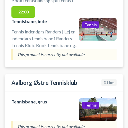
Book tennisbane og spil tennis i
Randers på en kunstgræsbane ved
22:00
byens tennisklub.
Tennisbane, inde
Tennis
Tennis indendørs Randers | Lej en
indendørs tennisbane i Randers
Tennis Klub. Book tennisbane og
spil tennis i Randers på en
This product is currently not available
indendørs tennisbane i
tennishallen ved Randers Tennis &
Padel Klub. Du skal selv
medbringe ketcher og bolde.
Aalborg Østre Tennisklub
31
km
Book a court
Tennisbane, grus
Tennis
This product is currently not available