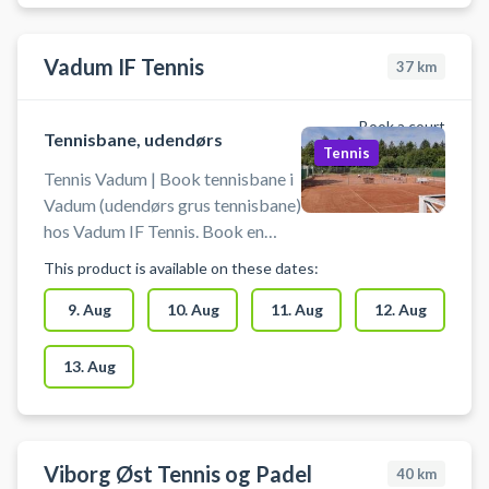
indendørssko, der ikke laver
mærker i gulvet. Medbring selv
ketcher og bolde. For adgang til
Vadum IF Tennis
37
km
den indendørs tennishal bedes du
henvende dig i receptionen i det
Book a court
nærliggende idrætscenter
Tennisbane, udendørs
Tennis
SKANSEN.
Tennis Vadum | Book tennisbane i
Vadum (udendørs grus tennisbane)
hos Vadum IF Tennis. Book en
tennisbane og spil tennis udendørs
This product is available on these dates:
i Vadum på grus. Gratis parkering
findes ved tennisbanen hos Vadum
9. Aug
10. Aug
11. Aug
12. Aug
IF Tennis som findes
Søndermarken 20, 9430 Vadum -
13. Aug
nord for Nørresundby og Aalborg.
Medbring selv ketcher og bolde.
Der er stort parkeringsplads foran
banerne.
Viborg Øst Tennis og Padel
40
km