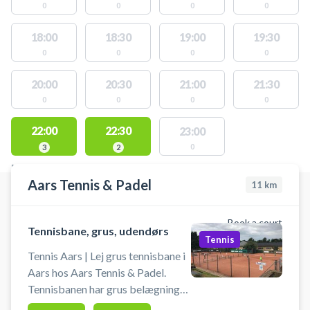
0
0
0
0
18:00
18:30
19:00
19:30
0
0
0
0
20:00
20:30
21:00
21:30
0
0
0
0
22:00
22:30
23:00
0
3
2
FACILITIES WITH AVAILABLE ACTIVITIES
Aars Tennis & Padel
11
km
Book a court
Tennisbane, grus, udendørs
Tennis
Tennis Aars | Lej grus tennisbane i
Aars hos Aars Tennis & Padel.
Tennisbanen har grus belægning
og er udendørs. Book en