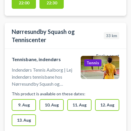
22:00
22:30
tennisbane og spil tennis i Aars på
en grusbane udendørs hos Aars
Tennis & Padel. Gratis parkering
findes ved tennisbanerne i Aars,
Nørresundby Squash og
som findes på Sports Allé 6, 9600
33
km
Tenniscenter
Aars. Medbring selv ketcher og
bolde.
Book a court
Tennisbane, indendørs
Tennis
Indendørs Tennis Aalborg | Lej
indendørs tennisbane hos
Nørresundby Squash og
Tenniscenter ved Aalborg. Book
This product is available on these dates:
en indendørs tennisbane og spil
tennis i Aalborg på indendørs
9. Aug
10. Aug
11. Aug
12. Aug
tennisbane i Nørresundby Squash
og Tenniscenters tennishal.
13. Aug
Tennisbanen må kun benyttes med