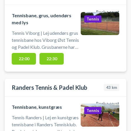
Book a court
Tennisbane, grus, udendørs
Tennis
med lys
Tennis Viborg | Lej udendørs grus
tennisbane hos Viborg Øst Tennis
og Padel Klub. Grusbanerne har
lys på bane 1 og 2. Der må kun
22:00
22:30
anvendes sko med en sål uden
groft mønster. Ketcher skal selv
medbringes, men tennisbolde kan
købes i klubhuset.
Randers Tennis & Padel Klub
43
km
Book a court
Tennisbane, kunstgræs
Tennis
Tennis Randers | Lej en kunstgræs
tennisbane i Randers Tennisklub.