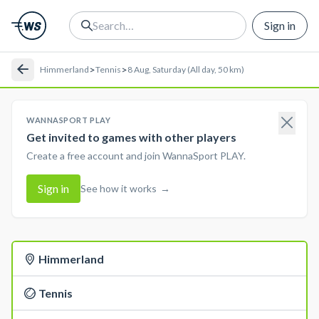
Sign in
>
>
Himmerland
Tennis
8 Aug, Saturday (All day, 50 km)
WANNASPORT PLAY
Get invited to games with other players
Create a free account and join WannaSport PLAY.
Sign in
See how it works
→
Himmerland
Tennis