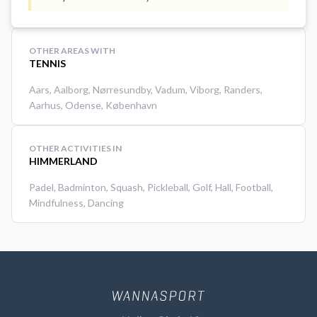
OTHER AREAS WITH
TENNIS
Aars
,
Aalborg
,
Nørresundby
,
Vadum
,
Viborg
,
Randers
,
Aarhus
,
Odense
,
København
OTHER ACTIVITIES IN
HIMMERLAND
Padel
,
Badminton
,
Squash
,
Pickleball
,
Golf
,
Hall
,
Football
,
Mindfulness
,
Dancing