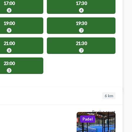
17:00
17:30
8
4
19:00
19:30
9
7
21:00
21:30
8
7
23:00
5
6
km
Book a court
Padel