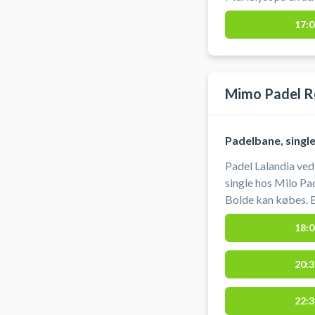
en boks på padel t
17:0
bolde til udlån. Brug
Mimo Padel 
Padelbane, singl
Padel Lalandia ve
single hos Milo Pa
Bolde kan købes. B
på padelbanerne t
18:0
omklædning, bad, o
er opvarmet.
20:3
22:3