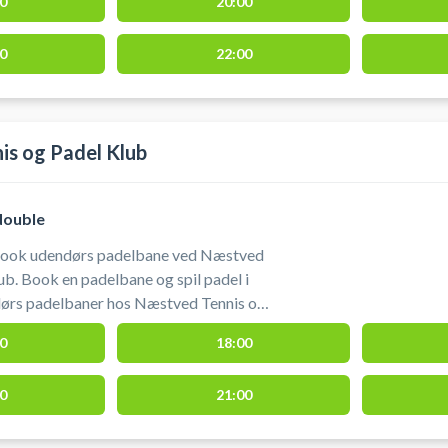
0
20:00
0
22:00
s og Padel Klub
double
Book udendørs padelbane ved Næstved
ub. Book en padelbane og spil padel i
ørs padelbaner hos Næstved Tennis og
gratis parkering foran tennishallen
0
18:00
essen Nygårdsvej 102, 4700 Næstved.
ved #padel-udendørs-næstved #padel-
0
21:00