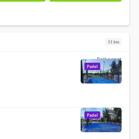
11
km
Book a court
Padel
Padel