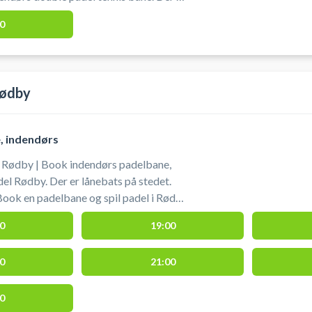
ennis banen hvori der ligger bat og
0
 af dette er inkl. i prisen.
Rødby
e, indendørs
d Rødby | Book indendørs padelbane,
del Rødby. Der er lånebats på stedet.
ook en padelbane og spil padel i Rødby
æt ved Lalandia hos MiMo Padel. Der er
0
19:00
g toliet. Gratis parkering. Hallen ikke
0
21:00
0