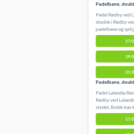
Padelbane, doubl
Padel Rødby ved L
double i Rødby ve
padelbane og spil 
double padelbaner
17:0
lånebats på stedet
bad, og toliet. Gra
19:0
#Padel-lalandia #
21:0
Padelbane, doub
Padel Lalandia Rø
Rødby ved Lalandi
stedet. Bolde kan 
toliet. Gratis parke
17:0