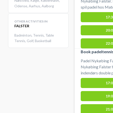
Næstved
,
Køge
,
København
,
Nykøbing Falster.
Odense
,
Aarhus
,
Aalborg
spil padel hos Mat
på Århusvej 19, 48
17:3
booking af padelt
OTHER ACTIVITIES IN
i Nykøbing F. Grat
FALSTER
20:0
kan købes i padel
Badminton
,
Tennis
,
Table
Falster.
Tennis
,
Golf
,
Basketball
22:0
Book padeltennis
Padel Nykøbing Fal
Nykøbing Falster 
indendørs double p
Falster hos Match
17:0
beliggende på Århu
gratis ved booking
19:0
padelcenter i Nykøb
rådighed og bolde 
til loftet. Padelten
21:0