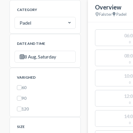
Overview
CATEGORY
Falster
Padel
Padel
06:0
0
DATE AND TIME
08:0
8 Aug, Saturday
0
10:0
VARIGHED
0
60
12:0
90
0
120
14:0
0
SIZE