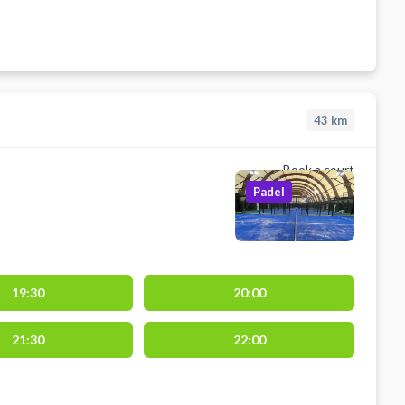
43
km
Book a court
Padel
19:30
20:00
21:30
22:00