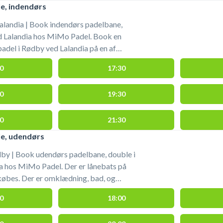
e, indendørs
alandia | Book indendørs padelbane,
d Lalandia hos MiMo Padel. Book en
padel i Rødby ved Lalandia på en af
ne i padelhallen hos MiMo Padel. Der er
0
17:30
. Bolde kan købes. Der er omklædning,
tis parkering. Hallen ikke er opvarmet.
0
19:30
padel-Rødby #padel-tennis-rødby
0
21:30
le, udendørs
dby | Book udendørs padelbane, double i
a hos MiMo Padel. Der er lånebats på
købes. Der er omklædning, bad, og
ring.
0
18:00