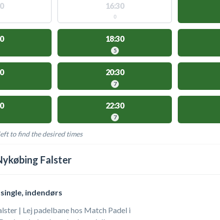
0
16:30
0
0
18:30
5
0
20:30
7
0
22:30
7
eft to find the desired times
LABLE ACTIVITIES
ykøbing Falster
single, indendørs
ster | Lej padelbane hos Match Padel i