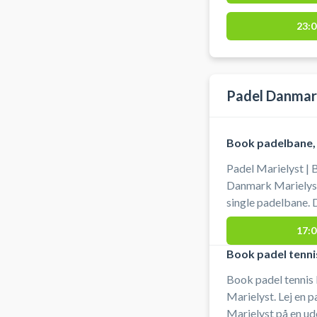
23:0
Padel Danmar
Book padelbane, 
Padel Marielyst | 
Danmark Marielyst.
single padelbane. Der er en boks på padelbanen hvori der
ligger bat og bolde 
17:0
Ved padelbanerne i
som gør det nemt hv
Book padel tenni
Marielyst.
Book padel tennis
Marielyst. Lej en p
Marielyst på en uden