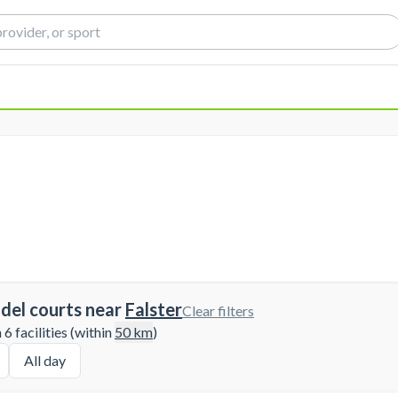
del courts near
Falster
Clear filters
6 facilities (within
50
km
)
All day