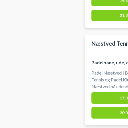
19:3
21:3
Næstved Tenni
Padelbane, ude, 
Padel Næstved | 
Tennis og Padel Kl
Næstved på udend
Padel Klub. Der er 
17:0
beliggende på adr
#Book-padel-næst
20:0
Næstved