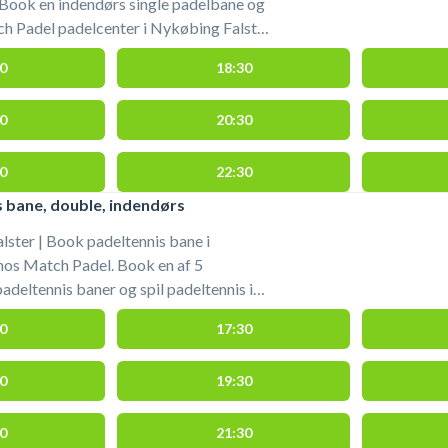
 Book en indendørs single padelbane og
ch Padel padelcenter i Nykøbing Falster
00 Nykøbing F. Parkering er gratis ved
0
18:30
ennis bane hos Match Padel padelcenter
is padeltennis bat til rådighed og bolde
0
20:30
hallen hos Match Padel Nykøbing
0
22:30
 bane, double, indendørs
ster | Book padeltennis bane i
hos Match Padel. Book en af 5
adeltennis baner og spil padeltennis i
 Padel Nykøbing Falster padelcenter
0
17:30
svej 19, 4800 Nykøbing F. Parkering er
 af padeltennis bane hos Match Padel
0
19:30
ing F. Gratis padeltennis bat til
kan købes i padelhallen. Der er 7 meter
nis banerne er af bedste kvalitet.
0
21:30