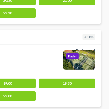
20:30
21:00
22:30
48
km
Book a court
Padel
19:00
19:30
22:00