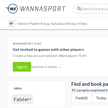
Falster
>
Padel
>
8 Aug, Saturday (All day, 50 km)
WANNASPORT PLAY
Get invited to games with other players
Create a free account and join WannaSport PLAY.
Sign in
See how it works
→
Find and book pa
AREA
91 variants matched in 
Padel
Today
Falster