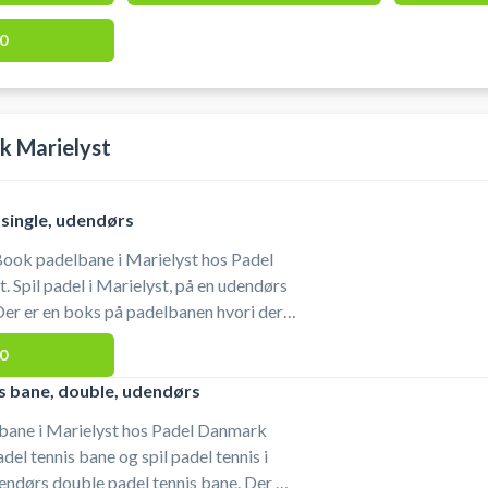
0
k Marielyst
single, udendørs
Book padelbane i Marielyst hos Padel
 Spil padel i Marielyst, på en udendørs
til udlån. Brug af dette er inkl. i prisen.
0
 Marielyst finder du gratis parkering,
is du kommer i bil for at spille padel i
s bane, double, udendørs
 bane i Marielyst hos Padel Danmark
adel tennis bane og spil padel tennis i
dørs double padel tennis bane. Der er