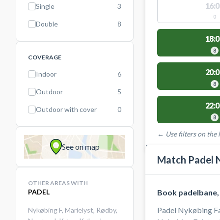
16:0
Single
3
0
Double
8
18:0
8
COVERAGE
20:0
Indoor
6
8
Outdoor
5
22:0
Outdoor with cover
0
8
← Use filters on the l
See on map
FACILITIES WITH AVAI
Match Padel N
OTHER AREAS WITH
PADEL
Book padelbane, 
Padel Nykøbing Fal
Nykøbing F
,
Marielyst
,
Rødby
,