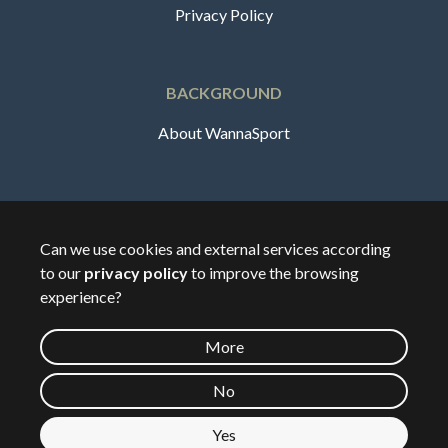
Privacy Policy
BACKGROUND
About WannaSport
English
Can we use cookies and external services according
to our
privacy policy
to improve the browsing
🇸🇪
Sverige
experience?
More
©
2026
Wannasport.dk
No
Yes
Private data