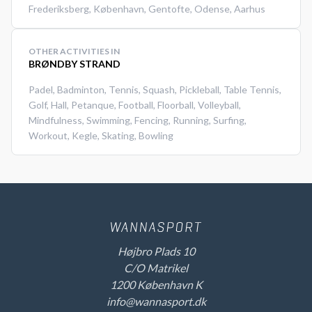
Frederiksberg
,
København
,
Gentofte
,
Odense
,
Aarhus
OTHER ACTIVITIES IN
BRØNDBY STRAND
Padel
,
Badminton
,
Tennis
,
Squash
,
Pickleball
,
Table Tennis
,
Golf
,
Hall
,
Petanque
,
Football
,
Floorball
,
Volleyball
,
Mindfulness
,
Swimming
,
Fencing
,
Running
,
Surfing
,
Workout
,
Kegle
,
Skating
,
Bowling
Højbro Plads 10
C/O Matrikel
1200 København K
info@wannasport.dk