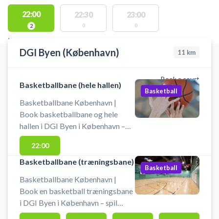
22:00
22:30
23:00
0
0
2
FACILITIES WITH AVAILABLE ACTIVITIES
DGI Byen (København)
11
km
Book a court
Basketballbane (hele hallen)
Basketball
Basketballbane København |
Book basketballbane og hele
hallen i DGI Byen i København –
spil indendørs basketball på en
22:00
fuld basketbane midt i byen. Stor
basketballbane klar til booking -
Basketballbane (træningsbane)
Basketball
centralt i København hos DGI
Basketballbane København |
Byen. DGI Byen på Tietgensgade
Book en basketball træningsbane
65, 1704 København V, byder
i DGI Byen i København – spil
udover booking af den store
basketball på en træningsbane