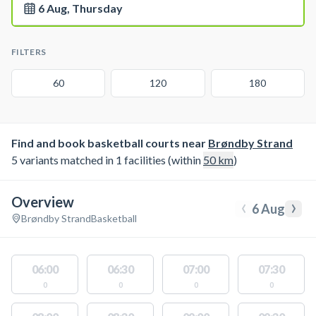
6 Aug, Thursday
FILTERS
60
120
180
Find and book basketball courts near
Brøndby Strand
5 variants matched in 1 facilities (within
50
km
)
Overview
‹
›
6 Aug
Brøndby Strand
Basketball
06:00
06:30
07:00
07:30
0
0
0
0