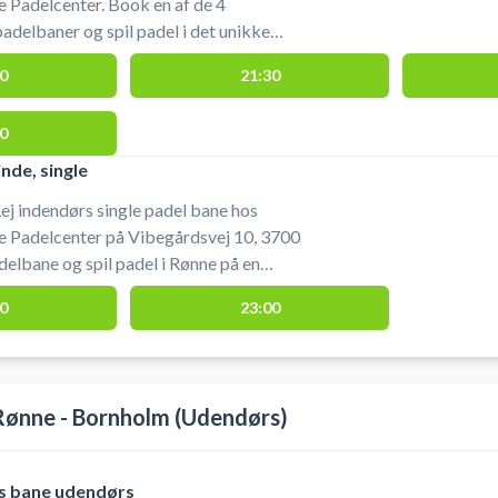
 Padelcenter. Book en af de 4
adelbaner og spil padel i det unikke
atch Padel Rønne beliggende på
0
21:30
atis parkering og låne
 padelbane lejen hos Match Padel Rønne
0
nholm. Bolde kan købes i åbingstiden.
ære udendørs byder Match Padel Rønne
nde, single
s padelbaner tæt ved de indendørs
ej indendørs single padel bane hos
 Padelcenter på Vibegårdsvej 10, 3700
elbane og spil padel i Rønne på en
illere. Gratis parkering og
0
23:00
 i din booking af padelbanen hos Match
center på Bornholm. Bolde kan købes i
u booke en udendørs padelbane så har
 også på 2 udendørs padelbaner tæt
Rønne - Bornholm (Udendørs)
adelbaner.
is bane udendørs