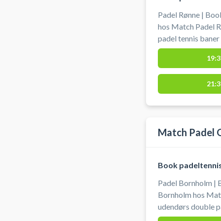
Padel Rønne | Boo
hos Match Padel R
padel tennis baner 
himmel hos Match 
19:3
1D, 3700 Rønne. Gratis parkering. Padel tennis bat og
bolde skal selv med
21:3
din padel tennis b
Rønne også på i alt
padelcenter i Rønn
Match Padel 
Book padeltennis
Padel Bornholm | 
Bornholm hos Matc
udendørs double pa
Gudhjem under åb