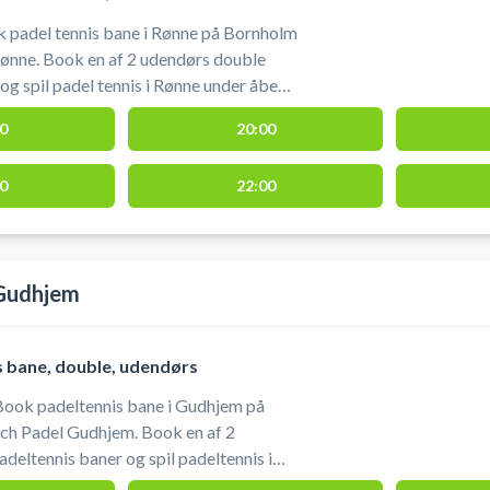
k padel tennis bane i Rønne på Bornholm
ønne. Book en af 2 udendørs double
og spil padel tennis i Rønne under åben
Padel beliggende på Torneværksvej
0
20:00
bringes fra uge 43 frem til 1 april. Skal
0
22:00
ane være indendørs byder Match Padel i
 5 indendørs padel tennis baner i deres
e.
Gudhjem
 bane, double, udendørs
Book padeltennis bane i Gudhjem på
h Padel Gudhjem. Book en af 2
deltennis baner og spil padeltennis i
en himmel hos Match Padel beliggende