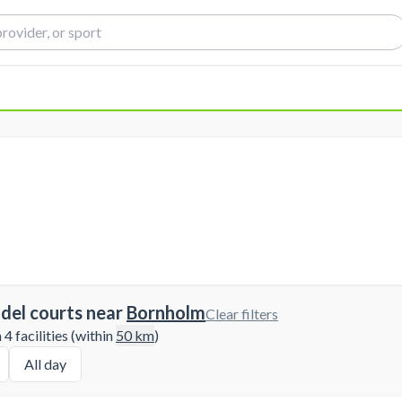
del courts near
Bornholm
Clear filters
4 facilities (within
50
km
)
All day