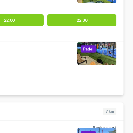
22:00
22:30
Padel
7
km
Book a court