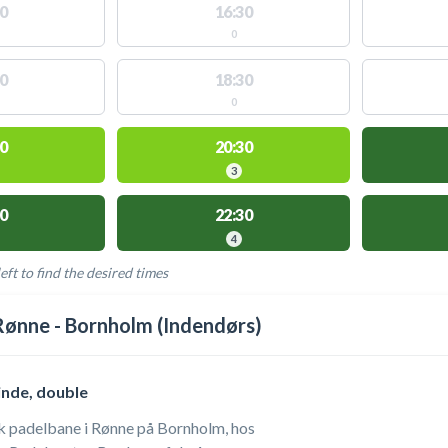
0
16:30
0
0
18:30
0
0
20:30
3
0
22:30
4
eft to find the desired times
LABLE ACTIVITIES
ønne - Bornholm (Indendørs)
nde, double
k padelbane i Rønne på Bornholm, hos