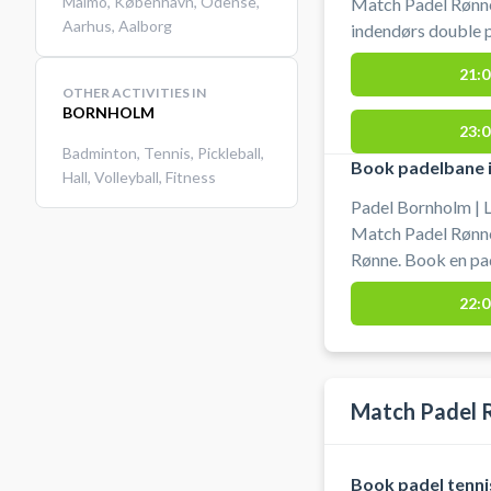
Malmö
,
København
,
Odense
,
Match Padel Rønne
Aarhus
,
Aalborg
indendørs double p
padelcenter hos M
21:0
Vibegaardsvej 10, 3700 Rønne. Gr
OTHER ACTIVITIES IN
padel bat er med i
BORNHOLM
23:0
Padelcenter på Bor
Badminton
,
Tennis
,
Pickleball
,
Skal padelbanen v
Book padelbane i
Hall
,
Volleyball
,
Fitness
også på 2 udendør
Padel Bornholm | L
padelbaner.
Match Padel Rønne
Rønne. Book en pad
indendørs singlebane til 2. sp
22:0
låne af bat er med
Padel Rønne Padel
åbingstiden. Vil d
Match Padel Rønne
Match Padel 
ved de indendørs p
Book padel tenn