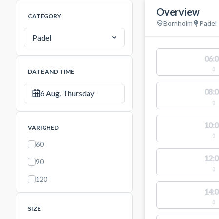
Overview
CATEGORY
Bornholm
Padel
Padel
06:0
0
DATE AND TIME
08:0
6 Aug, Thursday
0
10:0
VARIGHED
0
60
12:0
90
0
120
14:0
0
SIZE