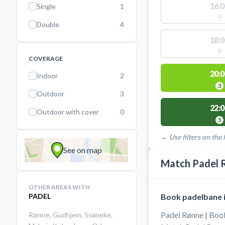
16:0
Single
1
0
Double
4
18:0
0
COVERAGE
20:0
Indoor
2
3
Outdoor
3
22:0
Outdoor with cover
0
5
← Use filters on the l
See on map
FACILITIES WITH AVAI
Match Padel R
OTHER AREAS WITH
PADEL
Book padelbane i
Padel Rønne | Boo
Rønne
,
Gudhjem
,
Svaneke
,