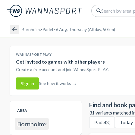
Bornholm
>
Padel
>
6 Aug, Thursday (All day, 50 km)
WANNASPORT PLAY
Get invited to games with other players
Create a free account and join WannaSport PLAY.
Sign in
See how it works
→
Find and book pa
AREA
31 variants matched in 
Padel
Today
Bornholm