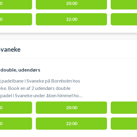
0
20:00
16, 3760 Gudhjem, sammen med
el tennis
0
22:00
e tilgængeligt i vintermånederne. I
-marts skal eget bat og bolde
Svaneke
 double, udendørs
j padelbane i Svaneke på Bornholm hos
ke. Book en af 2 udendørs double
 padel i Svaneke under åben himmel hos
gende på Sydskovvej 4, 3740 Svaneke
0
20:00
neke Idrætsklub (SIK). Gratis
ed padelbanerne ved booking af en
0
22:00
bolde er ikke tilgængeligt i
g skal derfor selv medbringes i