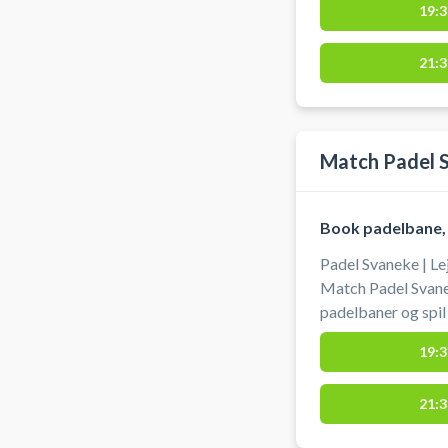
19:3
på Sportsvænget 
Gudhjem Svømmehal. Der er gratis parkering. Pad
21:3
bat og bolde er ikk
perioden november
medbringes.
Match Padel 
Book padelbane,
Padel Svaneke | Le
Match Padel Svane
padelbaner og spil
Match Padel belig
19:3
3740 sammen med Sva
parkering findes v
21:3
padelbane. Bat og 
vintermånederne, o