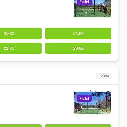
Padel
20:30
21:00
22:30
23:00
17
km
Book a court
Padel