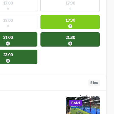
17:00
17:30
0
0
19:30
19:00
0
3
21:00
21:30
4
4
23:00
5
5
km
Book a court
Padel