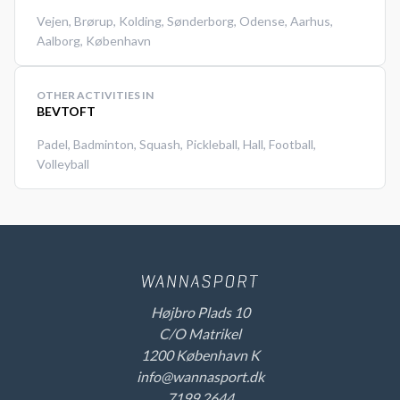
Vejen
,
Brørup
,
Kolding
,
Sønderborg
,
Odense
,
Aarhus
,
Aalborg
,
København
OTHER ACTIVITIES IN
BEVTOFT
Padel
,
Badminton
,
Squash
,
Pickleball
,
Hall
,
Football
,
Volleyball
Højbro Plads 10
C/O Matrikel
1200 København K
info@wannasport.dk
7199 2644