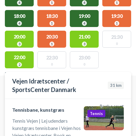
4
1
4
1
18:00
18:30
19:00
19:30
4
1
4
1
20:00
20:30
21:00
21:30
0
3
1
3
22:00
22:30
23:00
0
0
2
FACILITIES WITH AVAILABLE ACTIVITIES
Vejen Idrætscenter /
31
km
SportsCenter Danmark
Book a court
Tennisbane, kunstgræs
Tennis
Tennis Vejen | Lej udendørs
kunstgræs tennisbane i Vejen hos
Vejen Idrætscenter. Book en