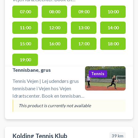
tennisbane og spil tennis i Vejen på
07:00
08:00
09:00
10:00
en de udendørs kunstgræsbaner
ved SportsCenter Danmark. Nøgle
11:00
12:00
13:00
14:00
til tennisbanen skal afhentes og
afleveres i receptionen, hvor det
også er muligt at leje ketcher og
15:00
16:00
17:00
18:00
bolde. Gratis parkering er muligt
ved booking af tennisbanerne i
19:00
Vejen.
Tennisbane, grus
Tennis
Tennis Vejen | Lej udendørs grus
tennisbane i Vejen hos Vejen
Idrætscenter. Book en tennisbane
og spil tennis i Vejen på en de
This product is currently not available
udendørs grusbaner ved
SportsCenter Danmark. Nøgle til
tennisbanen skal afhentes og
afleveres i receptionen, hvor det
Kolding Tennis Klub
39
km