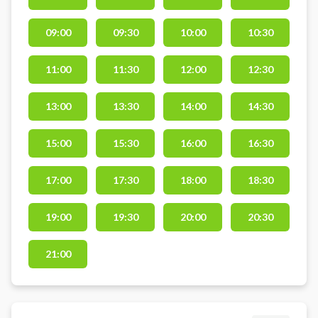
tennisklubben udendørs
grusbaner på den unikke placering
09:00
09:30
10:00
10:30
ved Kurhusskoven i Sønderborg.
11:00
11:30
12:00
12:30
13:00
13:30
14:00
14:30
15:00
15:30
16:00
16:30
17:00
17:30
18:00
18:30
19:00
19:30
20:00
20:30
21:00