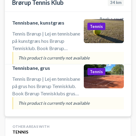
Brørup Tennis Klub
34
km
Book a court
Tennisbane, kunstgræs
Tennis
Tennis Brørup | Lej en tennisbane
på kunstgræs hos Brørup
Tennisklub. Book Brørup
Tennisklubs kunstgræs
This product is currently not available
tennisbaner og spil tennis ved
Tennisbane, grus
Vejen på udendørsbaner ved
Tennis
tennisklubbens i Brørup.
Tennis Brørup | Lej en tennisbane
Medbring selv ketcher og bolde.
på grus hos Brørup Tennisklub.
Book Brørup Tennisklubs grus
tennisbaner og spil tennis ved
This product is currently not available
Vejen på en af udendørsbanerne
ved tennisklubbens i Brørup.
Medbring selv ketcher og bolde.
OTHER AREAS WITH
TENNIS