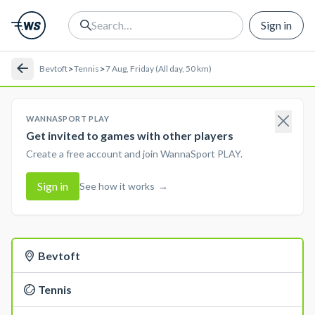
Sign in
>
>
Bevtoft
Tennis
7 Aug, Friday (All day, 50 km)
WANNASPORT PLAY
Get invited to games with other players
Create a free account and join WannaSport PLAY.
Sign in
See how it works
→
Bevtoft
Tennis