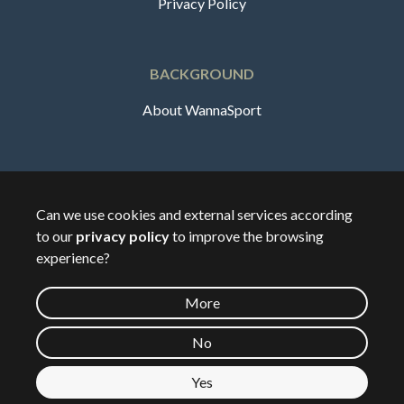
Privacy Policy
BACKGROUND
About WannaSport
English
Can we use cookies and external services according
to our
privacy policy
to improve the browsing
🇸🇪
Sverige
experience?
More
©
2026
Wannasport.dk
No
Yes
Private data