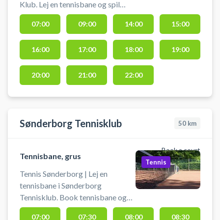
Klub. Lej en tennisbane og spil
tennis i Kolding på en af
07:00
09:00
14:00
15:00
tennisklubbens grusbaner.
16:00
17:00
18:00
19:00
20:00
21:00
22:00
Sønderborg Tennisklub
50
km
Book a court
Tennisbane, grus
Tennis
Tennis Sønderborg | Lej en
tennisbane i Sønderborg
Tennisklub. Book tennisbane og
spil tennis i Sønderborg, på
07:00
07:30
08:00
08:30