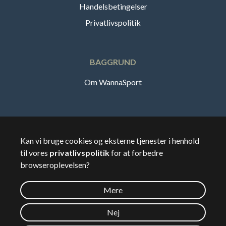
Handelsbetingelser
Privatlivspolitik
BAGGRUND
Om WannaSport
Dansk
Kan vi bruge cookies og eksterne tjenester i henhold
til vores
privatlivspolitik
for at forbedre
🇸🇪
Sverige
browseroplevelsen?
Mere
©
2026
Wannasport.dk
Nej