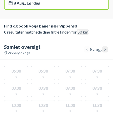
8 Aug., Lørdag
Find og book yoga baner nær
Vipperød
0
resultater matchede dine filtre (inden for
50
km
)
Samlet oversigt
‹
›
8 aug.
Vipperød
Yoga
06:00
06:30
07:00
07:30
0
0
0
0
08:00
08:30
09:00
09:30
0
0
0
0
10:00
10:30
11:00
11:30
0
0
0
0