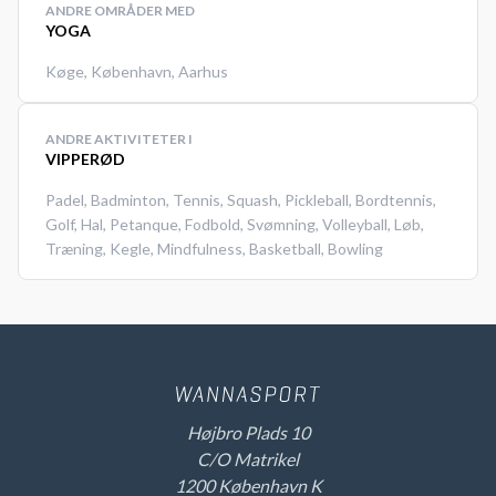
ANDRE OMRÅDER MED
YOGA
Køge
,
København
,
Aarhus
ANDRE AKTIVITETER I
VIPPERØD
Padel
,
Badminton
,
Tennis
,
Squash
,
Pickleball
,
Bordtennis
,
Golf
,
Hal
,
Petanque
,
Fodbold
,
Svømning
,
Volleyball
,
Løb
,
Træning
,
Kegle
,
Mindfulness
,
Basketball
,
Bowling
Højbro Plads 10
C/O Matrikel
1200 København K