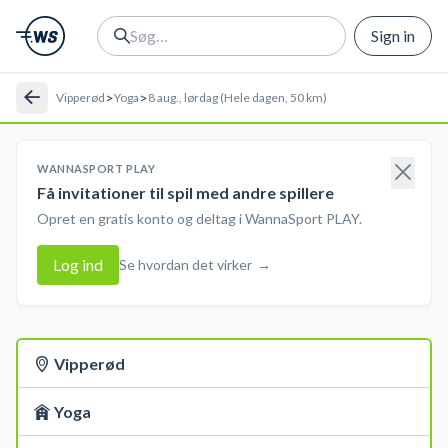
Sign in
>
>
Vipperød
Yoga
8 aug., lørdag (Hele dagen, 50 km)
WANNASPORT PLAY
Få invitationer til spil med andre spillere
Opret en gratis konto og deltag i WannaSport PLAY.
Log ind
Se hvordan det virker
→
Vipperød
Yoga